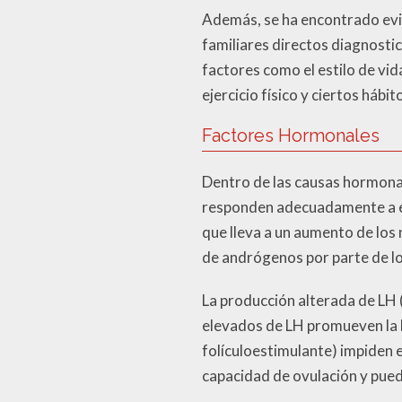
Además, se ha encontrado evi
familiares directos diagnosti
factores como el estilo de vida
ejercicio físico y ciertos háb
Factores Hormonales
Dentro de las causas hormonale
responden adecuadamente a es
que lleva a un aumento de los
de andrógenos por parte de lo
La producción alterada de LH 
elevados de LH promueven la l
folículoestimulante) impiden e
capacidad de ovulación y puede