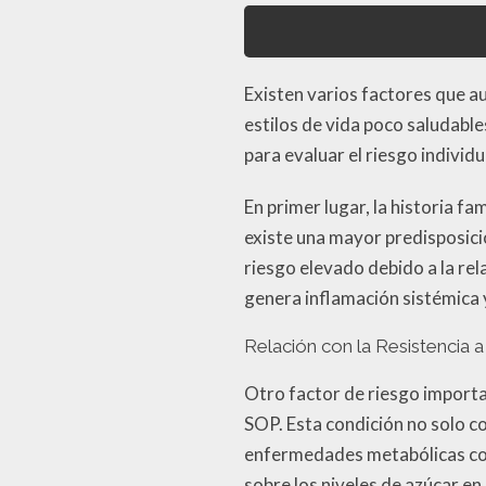
Existen varios factores que au
estilos de vida poco saludabl
para evaluar el riesgo individ
En primer lugar, la historia fa
existe una mayor predisposici
riesgo elevado debido a la rela
genera inflamación sistémica 
Relación con la Resistencia a 
Otro factor de riesgo importan
SOP. Esta condición no solo co
enfermedades metabólicas como
sobre los niveles de azúcar e