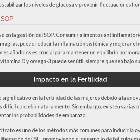
 estabilizar los niveles de glucosa y prevenir fluctuaciones h
l SOP
ave en la gestión del SOP. Consumir alimentos antiinflamator
 magras, puede reducir la inflamación sistémica y mejorar e
res añadidos es crucial para mantener un equilibrio hormon
itamina D y omega-3 puede ser útil, siempre que sea bajo su
Impacto en la Fertilidad
ignificativo en la fertilidad de las mujeres debido a la anovu
es difícil concebir naturalmente. Sin embargo, existen varias 
entar las probabilidades de embarazo.
citrato es uno de los métodos más comunes para inducir la o
liberación de FSH, promoviendo el desarrollo de folículos ma