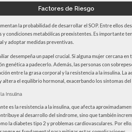
Factores de Riesgo
mentan la probabilidad de desarrollar el SOP. Entre ellos de
es y condiciones metabólicas preexistentes. Es importante t
ual y adoptar medidas preventivas.
miliar desempeña un papel crucial. Si alguna mujer cercana en t
ón genética a padecerlo. Además, las personas con sobrepes
ción entre la grasa corporal y la resistencia a la insulina. La
y altera el equilibrio hormonal, exacerbando los síntomas del
la Insulina
te es la resistencia a la insulina, que afecta aproximadamen
ntribuye al desarrollo del síndrome, sino que también increm
 la diabetes tipo 2 y problemas cardiovasculares. Por ello,
n sangre es fundamental para mitigar estas complicaciones.