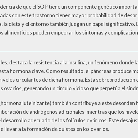
dencia de que el SOP tiene un componente genético importan
cadas con este trastorno tienen mayor probabilidad de desarr
, la dieta y el entorno también juegan un papel significativo. E
itos alimenticios pueden empeorar los síntomas y complicacio
s, destaca la resistencia a la insulina, un fenómeno donde la
ta hormona clave. Como resultado, el páncreas produce más
 niveles circulantes de dicha hormona. Esta sobreproducción e
s ovarios, generando un círculo vicioso que perpetúa el sínd
(hormona luteinizante) también contribuye a este desorden 
iberación de andrógenos adicionales, mientras que los nive
l desarrollo adecuado de los folículos ováricos. Este desaju
 llevar a la formación de quistes en los ovarios.