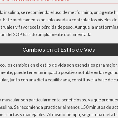
 la insulina, se recomienda el uso de metformina, un agente 
lina. Este medicamento no solo ayuda a controlar los niveles d
struales y favorece la pérdida de peso. Aunque la metformin
estión del SOP ha sido ampliamente documentada.
Cambios en el Estilo de Vida
, los cambios en el estilo de vida son esenciales para mejor
ente, puede tener un impacto positivo notable en la regulac
gular, junto con una dieta equilibrada, constituye la base de 
rza muscular son particularmente beneficiosos, ya que promue
 insulina. Se recomienda practicar al menos 150 minutos de ac
nes cortas y manejables. Al mismo tiempo, seguir una dieta b