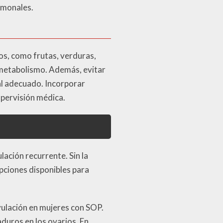
ormonales.
ios, como frutas, verduras,
l metabolismo. Además, evitar
al adecuado. Incorporar
pervisión médica.
lación recurrente. Sin la
opciones disponibles para
vulación en mujeres con SOP.
duros en los ovarios. En