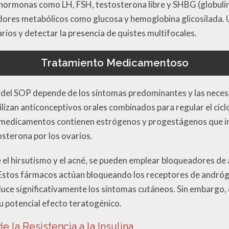
e hormonas como LH, FSH, testosterona libre y SHBG (globuli
dores metabólicos como glucosa y hemoglobina glicosilada. 
arios y detectar la presencia de quistes multifocales.
Tratamiento Medicamentoso
 del SOP depende de los síntomas predominantes y las neces
lizan anticonceptivos orales combinados para regular el cicl
 medicamentos contienen estrógenos y progestágenos que in
osterona por los ovarios.
 el hirsutismo y el acné, se pueden emplear bloqueadores d
 Estos fármacos actúan bloqueando los receptores de andrógen
duce significativamente los síntomas cutáneos. Sin embargo,
u potencial efecto teratogénico.
 la Resistencia a la Insulina