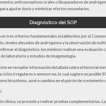
mentos anticonceptivos orales o bloqueadores de andrógen
ara ajustar dosis y minimizar efectos secundarios.
Diagnóstico del SOP
a en tres criterios fundamentales establecidos por el Consen
ón, niveles elevados de andrógenos y la observación de múltip
nfirmar el diagnóstico, los médicos realizan una evaluación 
s de laboratorio y estudios de imagenología.
siste en recopilar información detallada sobre el historial men
 ciclos irregulares o amenorrea, lo cual sugiere un posible 
omo hirsutismo, acné o cambios en el patrón de crecimiento d
s
n clínica, se procede a realizar pruebas complementarias. La