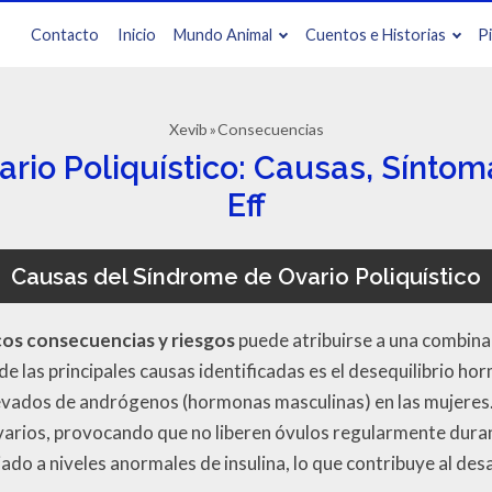
Contacto
Inicio
Mundo Animal
Cuentos e Historias
P
Xevib
Consecuencias
rio Poliquístico: Causas, Síntom
Eff
Causas del Síndrome de Ovario Poliquístico
cos consecuencias y riesgos
puede atribuirse a una combina
e las principales causas identificadas es el desequilibrio h
levados de andrógenos (hormonas masculinas) en las mujeres
ovarios, provocando que no liberen óvulos regularmente durant
iado a niveles anormales de insulina, lo que contribuye al des