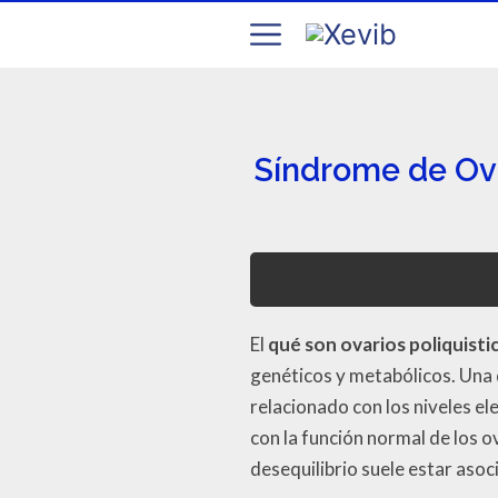
Síndrome de Ova
El
qué son ovarios poliquisti
genéticos y metabólicos. Una d
relacionado con los niveles e
con la función normal de los 
desequilibrio suele estar asoc