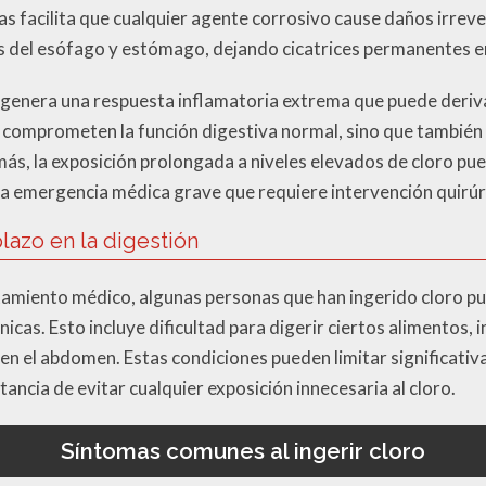
s facilita que cualquier agente corrosivo cause daños irrevers
s del esófago y estómago, dejando cicatrices permanentes e
ro genera una respuesta inflamatoria extrema que puede deriv
o comprometen la función digestiva normal, sino que también 
ás, la exposición prolongada a niveles elevados de cloro pued
una emergencia médica grave que requiere intervención quirúr
lazo en la digestión
atamiento médico, algunas personas que han ingerido cloro p
icas. Esto incluye dificultad para digerir ciertos alimentos, 
en el abdomen. Estas condiciones pueden limitar significativ
ancia de evitar cualquier exposición innecesaria al cloro.
Síntomas comunes al ingerir cloro