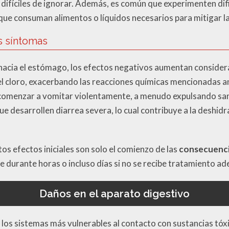
fíciles de ignorar. Además, es común que experimenten difi
 que consuman alimentos o líquidos necesarios para mitigar la 
s síntomas
hacia el estómago, los efectos negativos aumentan consider
el cloro, exacerbando las reacciones químicas mencionadas
e comenzar a vomitar violentamente, a menudo expulsando san
ue desarrollen diarrea severa, lo cual contribuye a la deshidr
os efectos iniciales son solo el comienzo de las
consecuenci
durante horas o incluso días si no se recibe tratamiento a
Daños en el aparato digestivo
 los sistemas más vulnerables al contacto con sustancias tóxi