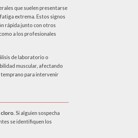
nerales que suelen presentarse
a fatiga extrema. Estos signos
n rápida junto con otros
 como a los profesionales
isis de laboratorio o
bilidad muscular, afectando
o temprano para intervenir
 cloro
. Si alguien sospecha
tes se identifiquen los