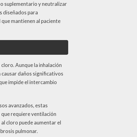
no suplementario y neutralizar
os diseñados para
l que mantienen al paciente
 cloro. Aunque la inhalación
 causar daños significativos
 que impide el intercambio
casos avanzados, estas
a que requiere ventilación
 al cloro puede aumentar el
ibrosis pulmonar.