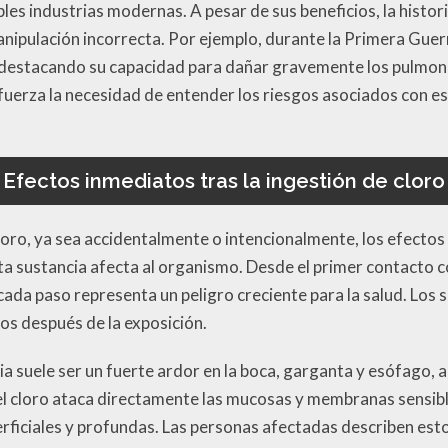
es industrias modernas. A pesar de sus beneficios, la histor
nipulación incorrecta. Por ejemplo, durante la Primera Guerr
 destacando su capacidad para dañar gravemente los pulmone
fuerza la necesidad de entender los riesgos asociados con 
Efectos inmediatos tras la ingestión de cloro
oro, ya sea accidentalmente o intencionalmente, los efectos
ta sustancia afecta al organismo. Desde el primer contacto c
, cada paso representa un peligro creciente para la salud. Lo
s después de la exposición.
ia suele ser un fuerte ardor en la boca, garganta y esófago
el cloro ataca directamente las mucosas y membranas sensibl
iciales y profundas. Las personas afectadas describen es