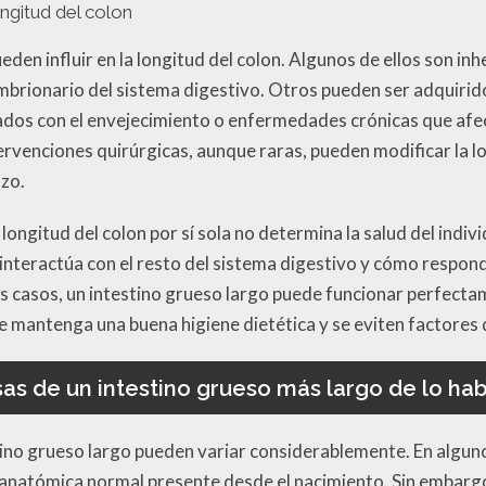
ongitud del colon
eden influir en la longitud del colon. Algunos de ellos son in
mbrionario del sistema digestivo. Otros pueden ser adquirid
dos con el envejecimiento o enfermedades crónicas que afec
ervenciones quirúrgicas, aunque raras, pueden modificar la lo
azo.
longitud del colon por sí sola no determina la salud del indi
nteractúa con el resto del sistema digestivo y cómo respond
s casos, un intestino grueso largo puede funcionar perfecta
e mantenga una buena higiene dietética y se eviten factores 
as de un intestino grueso más largo de lo hab
tino grueso largo pueden variar considerablemente. En alguno
 anatómica normal presente desde el nacimiento. Sin embargo