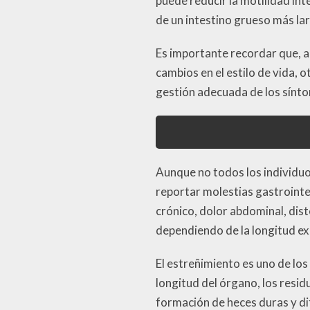
puede reducir la motilidad in
de un intestino grueso más la
Es importante recordar que, a
cambios en el estilo de vida, o
gestión adecuada de los sínto
Aunque no todos los individuo
reportar molestias gastrointe
crónico, dolor abdominal, dis
dependiendo de la longitud exa
El estreñimiento es uno de lo
longitud del órgano, los resid
formación de heces duras y di