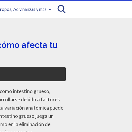
iropos, Adivinanzas y más
 cómo afecta tu
 como intestino grueso,
arrollarse debido a factores
sta variación anatómica puede
intestino grueso juega un
como en la eliminación de