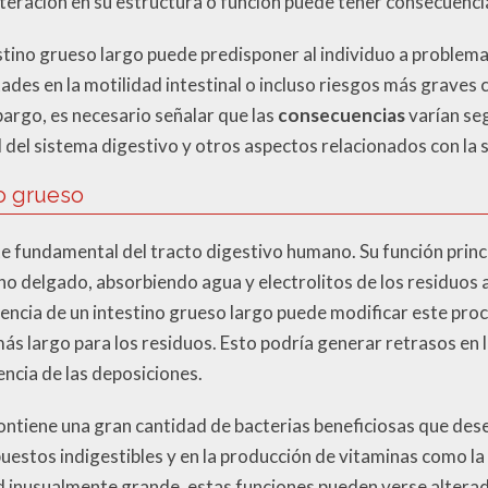
alteración en su estructura o función puede tener consecuenc
estino grueso largo puede predisponer al individuo a problem
tades en la motilidad intestinal o incluso riesgos más graves
mbargo, es necesario señalar que las
consecuencias
varían seg
l del sistema digestivo y otros aspectos relacionados con la s
no grueso
te fundamental del tracto digestivo humano. Su función princ
tino delgado, absorbiendo agua y electrolitos de los residuos 
esencia de un intestino grueso largo puede modificar este pr
más largo para los residuos. Esto podría generar retrasos en
encia de las deposiciones.
ontiene una gran cantidad de bacterias beneficiosas que des
estos indigestibles y en la producción de vitaminas como la K
d inusualmente grande, estas funciones pueden verse alterad