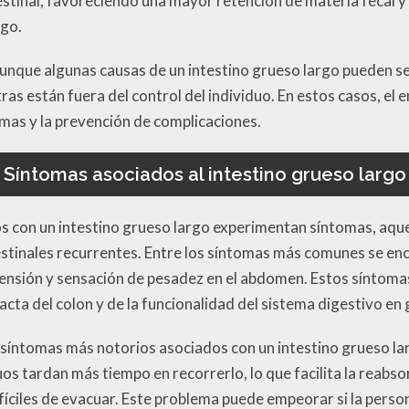
testinal, favoreciendo una mayor retención de materia fecal y
rgo.
unque algunas causas de un intestino grueso largo pueden s
tras están fuera del control del individuo. En estos casos, el
mas y la prevención de complicaciones.
Síntomas asociados al intestino grueso largo
s con un intestino grueso largo experimentan síntomas, aque
stinales recurrentes. Entre los síntomas más comunes se en
tensión y sensación de pesadez en el abdomen. Estos síntoma
cta del colon y de la funcionalidad del sistema digestivo en 
s síntomas más notorios asociados con un intestino grueso la
uos tardan más tiempo en recorrerlo, lo que facilita la reabso
fíciles de evacuar. Este problema puede empeorar si la perso