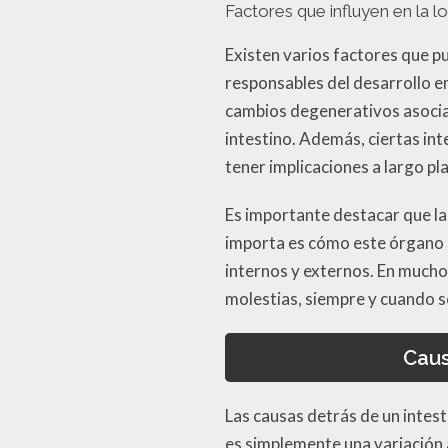
Factores que influyen en la l
Existen varios factores que pu
responsables del desarrollo e
cambios degenerativos asocia
intestino. Además, ciertas int
tener implicaciones a largo pl
Es importante destacar que la 
importa es cómo este órgano i
internos y externos. En mucho
molestias, siempre y cuando s
Caus
Las causas detrás de un intes
es simplemente una variación