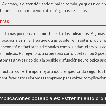
ua. Además, la distensión abdominal es común, ya que un col
 abdominal, comprimiendo otros órganos cercanos.
tomas
 síntomas pueden variar mucho entre los individuos. Alguna
y ocasionales, mientras que otras pueden enfrentar problema
penderá de factores adicionales como la edad, el sexo, la co
s médicas. Por ejemplo, una persona con diabetes tipo 2 pu
íntomas graves debido a la posible disfunción neurológica as
luctuar con el tiempo, mejorando o empeorando según los há
l identificar estos síntomas temprano para evitar complicacio
mplicaciones potenciales: Estreñimiento crón