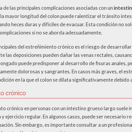
a de las principales complicaciones asociadas con un
intesti
 mayor longitud del colon puede ralentizar el tránsito intes
ndo heces duras y difíciles de evacuar. Esta condición no so
 complicaciones si no se aborda adecuadamente.
ncipales del estreñimiento crónico es el riesgo de desarrolla
nte las deposiciones pueden dañar las venas rectales, causand
ongado puede predisponer al desarrollo de fisuras anales, pe
amente dolorosas y sangrantes. En casos más graves, el est
ición en la que el colon se dilata significativamente debido 
to crónico
to crónico en personas con un intestino grueso largo suele inc
y ejercicio regular. En algunos casos, puede ser necesario r
cuación. Sin embargo, es importante consultar a un profesional 