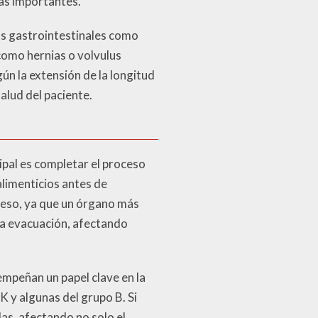
ias importantes.
as gastrointestinales como
 como hernias o volvulus
ún la extensión de la longitud
alud del paciente.
ipal es completar el proceso
alimenticios antes de
oceso, ya que un órgano más
 la evacuación, afectando
empeñan un papel clave en la
 y algunas del grupo B. Si
as, afectando no solo el