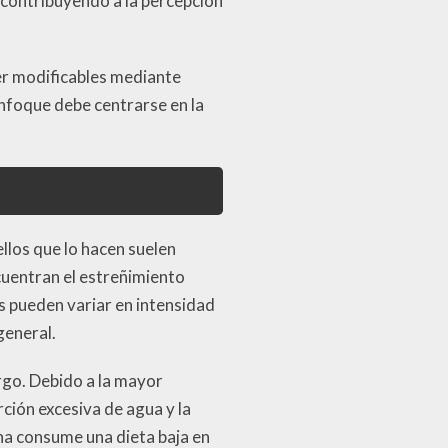
 contribuyendo a la percepción
er modificables mediante
 enfoque debe centrarse en la
llos que lo hacen suelen
cuentran el estreñimiento
s pueden variar en intensidad
general.
rgo. Debido a la mayor
rción excesiva de agua y la
na consume una dieta baja en