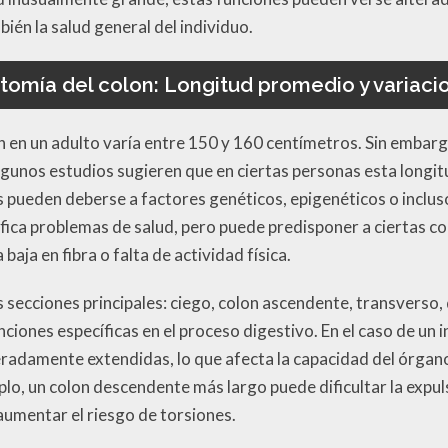
bién la salud general del individuo.
tomía del colon: Longitud promedio y variaci
n en un adulto varía entre 150 y 160 centímetros. Sin embarg
 algunos estudios sugieren que en ciertas personas esta longi
s pueden deberse a factores genéticos, epigenéticos o inclu
fica problemas de salud, pero puede predisponer a ciertas co
aja en fibra o falta de actividad física.
as secciones principales: ciego, colon ascendente, transvers
ciones específicas en el proceso digestivo. En el caso de un 
radamente extendidas, lo que afecta la capacidad del órgano
plo, un colon descendente más largo puede dificultar la expul
umentar el riesgo de torsiones.