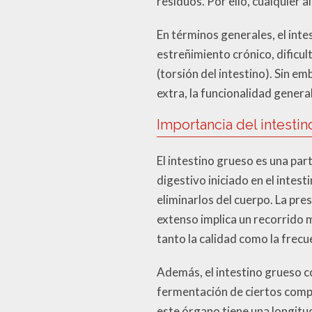
residuos. Por ello, cualquier 
En términos generales, el int
estreñimiento crónico, dificul
(torsión del intestino). Sin e
extra, la funcionalidad genera
Importancia del intesti
El intestino grueso es una par
digestivo iniciado en el intes
eliminarlos del cuerpo. La pr
extenso implica un recorrido 
tanto la calidad como la frecu
Además, el intestino grueso c
fermentación de ciertos compu
este órgano tiene una longitu