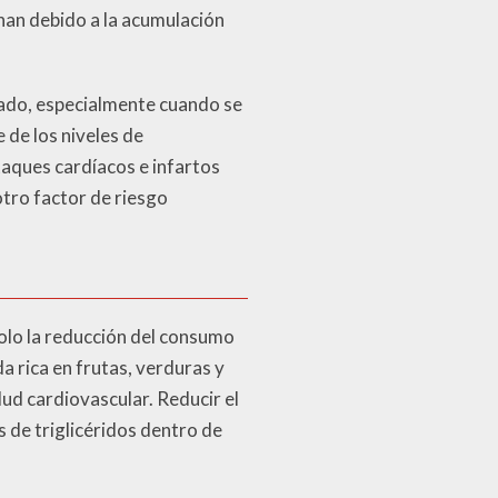
chan debido a la acumulación
ígado, especialmente cuando se
 de los niveles de
taques cardíacos e infartos
otro factor de riesgo
olo la reducción del consumo
a rica en frutas, verduras y
lud cardiovascular. Reducir el
s de triglicéridos dentro de