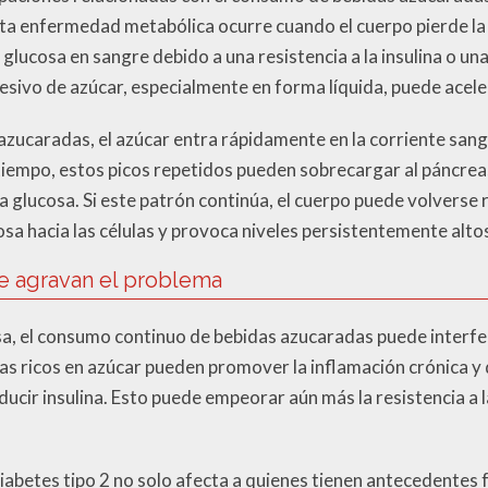
Esta enfermedad metabólica ocurre cuando el cuerpo pierde la
lucosa en sangre debido a una resistencia a la insulina o una
sivo de azúcar, especialmente en forma líquida, puede acele
ucaradas, el azúcar entra rápidamente en la corriente sang
l tiempo, estos picos repetidos pueden sobrecargar al páncrea
la glucosa. Si este patrón continúa, el cuerpo puede volverse re
cosa hacia las células y provoca niveles persistentemente alto
ue agravan el problema
, el consumo continuo de bebidas azucaradas puede interferir
das ricos en azúcar pueden promover la inflamación crónica y d
cir insulina. Esto puede empeorar aún más la resistencia a la
diabetes tipo 2 no solo afecta a quienes tienen antecedentes 