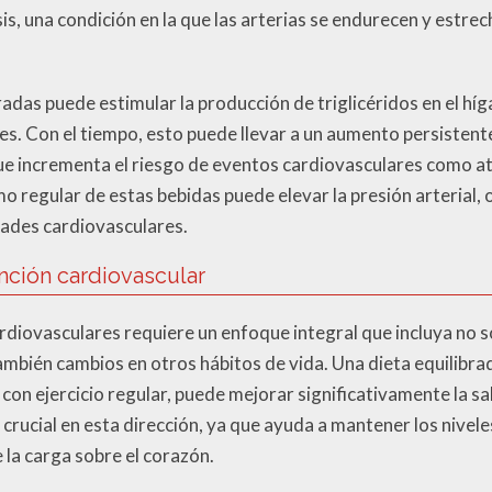
sis, una condición en la que las arterias se endurecen y estre
radas puede estimular la producción de triglicéridos en el h
. Con el tiempo, esto puede llevar a un aumento persistente
 que incrementa el riesgo de eventos cardiovasculares como a
 regular de estas bebidas puede elevar la presión arterial, 
ades cardiovasculares.
nción cardiovascular
diovasculares requiere un enfoque integral que incluya no s
mbién cambios en otros hábitos de vida. Una dieta equilibrad
on ejercicio regular, puede mejorar significativamente la sa
rucial en esta dirección, ya que ayuda a mantener los nivele
 la carga sobre el corazón.