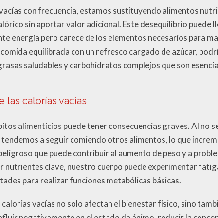
acías con frecuencia, estamos sustituyendo alimentos nutri
ico sin aportar valor adicional. Este desequilibrio puede llev
ente energía pero carece de los elementos necesarios para m
comida equilibrada con un refresco cargado de azúcar, podr
grasas saludables y carbohidratos complejos que son esencia
 las calorías vacías
ábitos alimenticios puede tener consecuencias graves. Al no 
 tendemos a seguir comiendo otros alimentos, lo que increm
o peligroso que puede contribuir al aumento de peso y a probl
r nutrientes clave, nuestro cuerpo puede experimentar fatiga
ltades para realizar funciones metabólicas básicas.
calorías vacías no solo afectan el bienestar físico, sino tambi
fluir negativamente en el estado de ánimo, reducir la conce