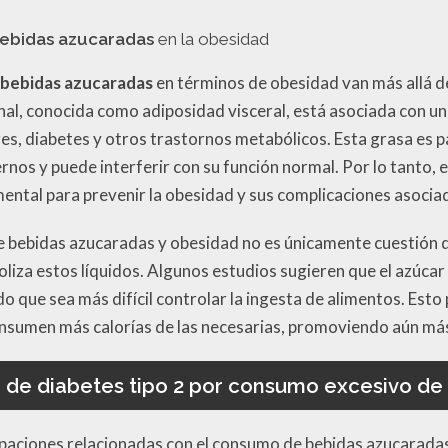
ebidas azucaradas
en la obesidad
 bebidas azucaradas
en términos de obesidad van más allá d
al, conocida como adiposidad visceral, está asociada con u
, diabetes y otros trastornos metabólicos. Esta grasa es p
nos y puede interferir con su función normal. Por lo tanto, e
ntal para prevenir la obesidad y sus complicaciones asocia
re bebidas azucaradas y obesidad no es únicamente cuestión d
iza estos líquidos. Algunos estudios sugieren que el azúcar 
do que sea más difícil controlar la ingesta de alimentos. Esto
onsumen más calorías de las necesarias, promoviendo aún má
 de diabetes tipo 2 por consumo excesivo de
upaciones relacionadas con el consumo de bebidas azucaradas