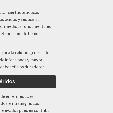
tar ciertas prácticas
s ácidos y reducir su
l son medidas fundamentales
r el consumo de bebidas
jora la calidad general de
 de infecciones y mayor
ner beneficios duraderos.
éridos
o de enfermedades
idos en la sangre. Los
es elevados pueden contribuir