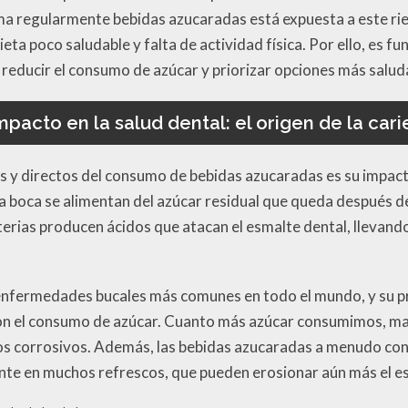
a regularmente bebidas azucaradas está expuesta a este rie
eta poco saludable y falta de actividad física. Por ello, es
educir el consumo de azúcar y priorizar opciones más salud
mpacto en la salud dental: el origen de la cari
s y directos del consumo de bebidas azucaradas es su impacto
a boca se alimentan del azúcar residual que queda después d
terias producen ácidos que atacan el esmalte dental, llevand
s enfermedades bucales más comunes en todo el mundo, y su p
n el consumo de azúcar. Cuanto más azúcar consumimos, may
os corrosivos. Además, las bebidas azucaradas a menudo con
nte en muchos refrescos, que pueden erosionar aún más el e