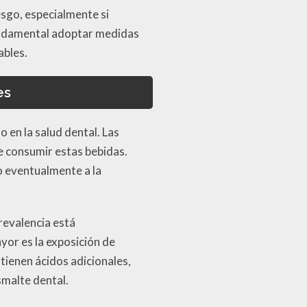
sgo, especialmente si
 fundamental adoptar medidas
ables.
es
 en la salud dental. Las
e consumir estas bebidas.
o eventualmente a la
revalencia está
or es la exposición de
tienen ácidos adicionales,
smalte dental.