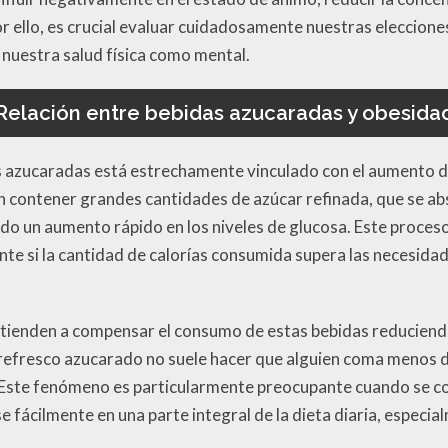
 ello, es crucial evaluar cuidadosamente nuestras elecciones
 nuestra salud física como mental.
Relación entre bebidas azucaradas y obesida
 azucaradas está estrechamente vinculado con el aumento de 
n contener grandes cantidades de azúcar refinada, que se a
o un aumento rápido en los niveles de glucosa. Este proceso
te si la cantidad de calorías consumida supera las necesidad
ienden a compensar el consumo de estas bebidas reduciendo
n refresco azucarado no suele hacer que alguien coma menos du
. Este fenómeno es particularmente preocupante cuando se co
fácilmente en una parte integral de la dieta diaria, especia