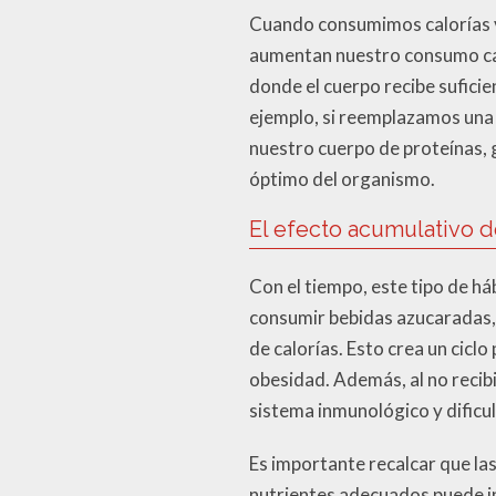
Cuando consumimos calorías v
aumentan nuestro consumo calór
donde el cuerpo recibe sufici
ejemplo, si reemplazamos una 
nuestro cuerpo de proteínas, 
óptimo del organismo.
El efecto acumulativo de
Con el tiempo, este tipo de h
consumir bebidas azucaradas,
de calorías. Esto crea un cicl
obesidad. Además, al no recibi
sistema inmunológico y dificu
Es importante recalcar que las 
nutrientes adecuados puede in