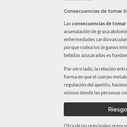
Consecuencias de tomar b
Las
consecuencias de tomar
acumulación de grasa abdomin
enfermedades cardiovasculares
porque rodea los órganos inter
bebidas azucaradas es fundame
Por otro lado, la relación ent
forma en que el cuerpo metabol
regulación del apetito, hacien
vicioso donde las personas c
Riesgo
Otra de las principales preoc