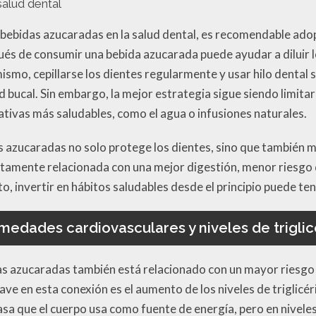
salud dental
s bebidas azucaradas en la salud dental, es recomendable adop
és de consumir una bebida azucarada puede ayudar a diluir lo
mismo, cepillarse los dientes regularmente y usar hilo denta
 bucal. Sin embargo, la mejor estrategia sigue siendo limita
ativas más saludables, como el agua o infusiones naturales.
 azucaradas no solo protege los dientes, sino que también me
ctamente relacionada con una mejor digestión, menor riesgo
to, invertir en hábitos saludables desde el principio puede te
medades cardiovasculares y niveles de triglic
as azucaradas también está relacionado con un mayor riesg
ave en esta conexión es el aumento de los niveles de triglicér
rasa que el cuerpo usa como fuente de energía, pero en nivel