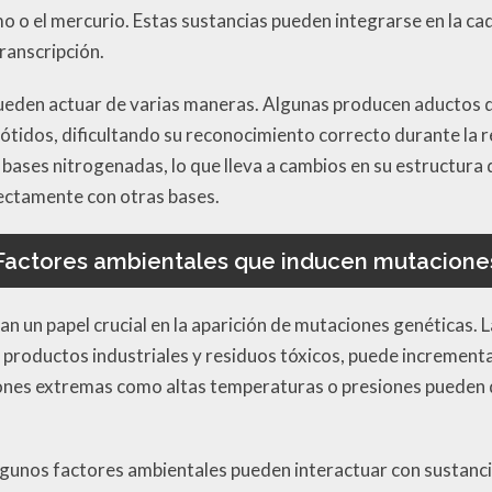
 o el mercurio. Estas sustancias pueden integrarse en la ca
transcripción.
ueden actuar de varias maneras. Algunas producen aductos 
ótidos, dificultando su reconocimiento correcto durante la r
 bases nitrogenadas, lo que lleva a cambios en su estructura q
ectamente con otras bases.
Factores ambientales que inducen mutacione
an un papel crucial en la aparición de mutaciones genéticas. 
 productos industriales y residuos tóxicos, puede incrementa
nes extremas como altas temperaturas o presiones pueden da
lgunos factores ambientales pueden interactuar con sustanc