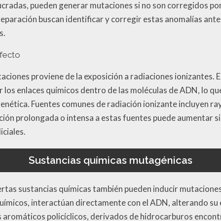
lucradas, pueden generar mutaciones si no son corregidos po
paración buscan identificar y corregir estas anomalías ante
s.
efecto
ciones proviene de la exposición a radiaciones ionizantes. E
r los enlaces químicos dentro de las moléculas de ADN, lo qu
 genética. Fuentes comunes de radiación ionizante incluyen r
sición prolongada o intensa a estas fuentes puede aumentar si
ciales.
Sustancias químicas mutagénicas
ertas sustancias químicas también pueden inducir mutaciones
micos, interactúan directamente con el ADN, alterando su e
aromáticos policíclicos, derivados de hidrocarburos encontr