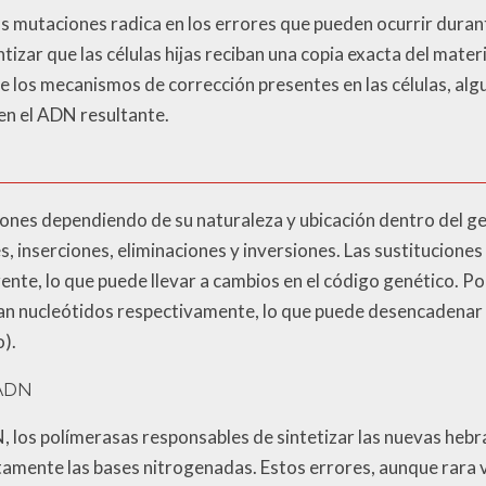
las mutaciones radica en los errores que pueden ocurrir duran
izar que las células hijas reciban una copia exacta del materi
e los mecanismos de corrección presentes en las células, al
en el ADN resultante.
ciones dependiendo de su naturaleza y ubicación dentro del
s, inserciones, eliminaciones y inversiones. Las sustitucione
nte, lo que puede llevar a cambios en el código genético. Por
an nucleótidos respectivamente, lo que puede desencadenar u
).
 ADN
N, los polímerasas responsables de sintetizar las nuevas h
tamente las bases nitrogenadas. Estos errores, aunque rara v