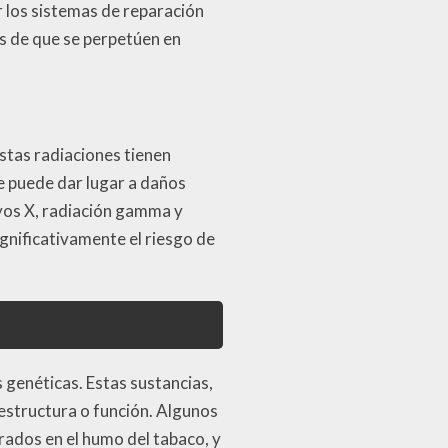
r los sistemas de reparación
s de que se perpetúen en
stas radiaciones tienen
e puede dar lugar a daños
ayos X, radiación gamma y
gnificativamente el riesgo de
 genéticas. Estas sustancias,
structura o función. Algunos
ados en el humo del tabaco, y