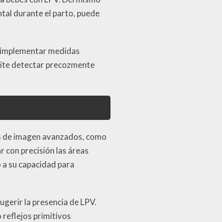
tal durante el parto, puede
ra implementar medidas
mite detectar precozmente
ios de imagen avanzados, como
r con precisión las áreas
o a su capacidad para
ugerir la presencia de LPV.
 reflejos primitivos