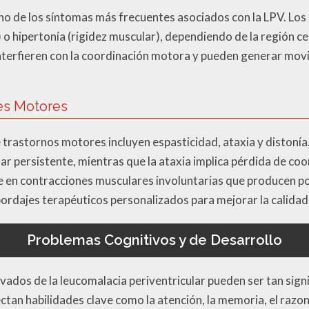
no de los síntomas más frecuentes asociados con la LPV. Lo
 o hipertonía (rigidez muscular), dependiendo de la región c
interfieren con la coordinación motora y pueden generar mov
es Motores
rastornos motores incluyen espasticidad, ataxia y distonía.
ar persistente, mientras que la ataxia implica pérdida de coor
ste en contracciones musculares involuntarias que producen 
ordajes terapéuticos personalizados para mejorar la calidad 
Problemas Cognitivos y de Desarrollo
vados de la leucomalacia periventricular pueden ser tan sign
tan habilidades clave como la atención, la memoria, el razon