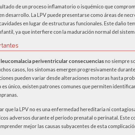
esultado de un proceso inflamatorio o isquémico que compro
al en desarrollo. La LPV puede presentarse como áreas de necr
a cavidades en lugar de estructuras funcionales. Este daño t
nfantil, ya que interfiere con la maduración normal del sistem
rtantes
a
leucomalacia periventricular consecuencias
no siempre so
uchos casos, los síntomas emergen progresivamente durante
aciones pueden variar desde alteraciones motoras hasta prob
 es único, existen patrones comunes que permiten identificar
mpranas.
r que la LPV no es una enfermedad hereditaria ni contagiosa
icos adversos durante el período prenatal o perinatal. Este 
omprender mejor las causas subyacentes de esta complicació