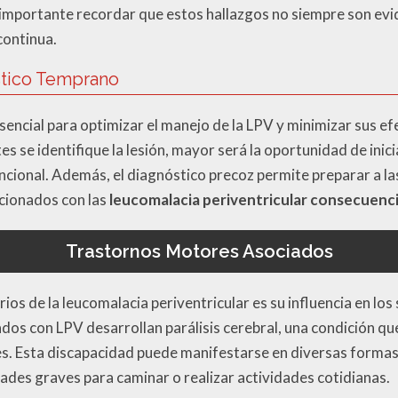
 importante recordar que estos hallazgos no siempre son evid
continua.
stico Temprano
encial para optimizar el manejo de la LPV y minimizar sus ef
tes se identifique la lesión, mayor será la oportunidad de ini
cional. Además, el diagnóstico precoz permite preparar a las
acionados con las
leucomalacia periventricular consecuenc
Trastornos Motores Asociados
os de la leucomalacia periventricular es su influencia en los
os con LPV desarrollan parálisis cerebral, una condición que
. Esta discapacidad puede manifestarse en diversas formas,
tades graves para caminar o realizar actividades cotidianas.