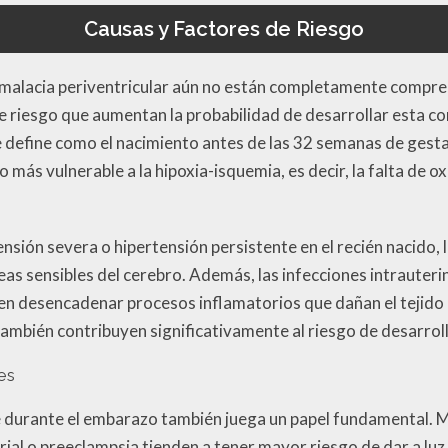
Causas y Factores de Riesgo
omalacia periventricular aún no están completamente compre
e riesgo que aumentan la probabilidad de desarrollar esta con
 define como el nacimiento antes de las 32 semanas de gest
 más vulnerable a la hipoxia-isquemia, es decir, la falta de o
ensión severa o hipertensión persistente en el recién nacido, 
áreas sensibles del cerebro. Además, las infecciones intrauter
den desencadenar procesos inflamatorios que dañan el tejido
también contribuyen significativamente al riesgo de desarrol
es
e durante el embarazo también juega un papel fundamental. 
rial o preeclampsia tienden a tener mayor riesgo de dar a lu