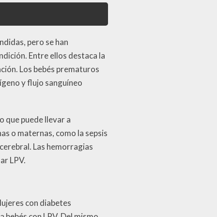
ndidas, pero se han
dición. Entre ellos destaca la
ación. Los bebés prematuros
xígeno y flujo sanguíneo
lo que puede llevar a
inas o maternas, como la sepsis
 cerebral. Las hemorragias
lar LPV.
Mujeres con diabetes
z a bebés con LPV. Del mismo