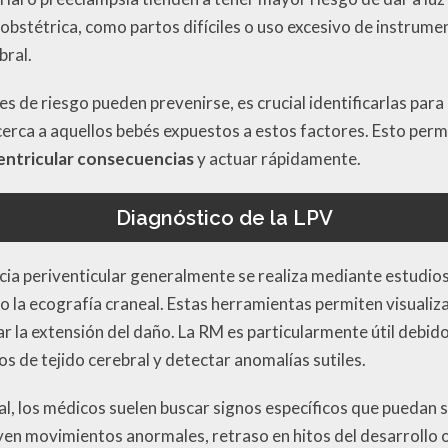
obstétrica, como partos difíciles o uso excesivo de instrumen
bral.
es de riesgo pueden prevenirse, es crucial identificarlas pa
cerca a aquellos bebés expuestos a estos factores. Esto per
entricular consecuencias
y actuar rápidamente.
Diagnóstico de la LPV
acia periventicular generalmente se realiza mediante estud
 la ecografía craneal. Estas herramientas permiten visualiza
r la extensión del daño. La RM es particularmente útil debid
os de tejido cerebral y detectar anomalías sutiles.
ial, los médicos suelen buscar signos específicos que puedan s
yen movimientos anormales, retraso en hitos del desarrollo o