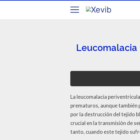
Leucomalacia P
La leucomalacia periventricul
prematuros, aunque también pu
por la destrucción del tejido b
crucial en la transmisión de se
tanto, cuando este tejido suf