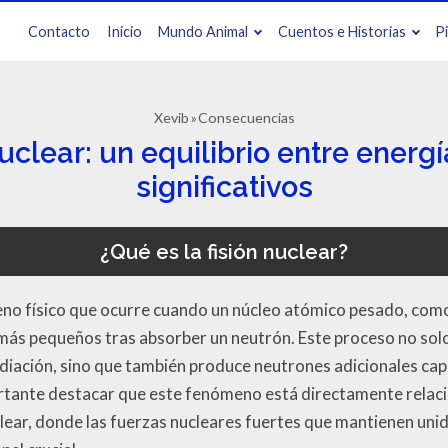
Contacto
Inicio
Mundo Animal
Cuentos e Historias
P
Xevib
Consecuencias
nuclear: un equilibrio entre energí
significativos
¿Qué es la fisión nuclear?
no físico que ocurre cuando un núcleo atómico pesado, como 
 más pequeños tras absorber un neutrón. Este proceso no solo
adiación, sino que también produce neutrones adicionales cap
rtante destacar que este fenómeno está directamente relaci
clear, donde las fuerzas nucleares fuertes que mantienen uni