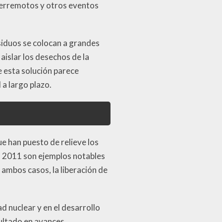
terremotos y otros eventos
siduos se colocan a grandes
islar los desechos de la
 esta solución parece
 a largo plazo.
ue han puesto de relieve los
en 2011 son ejemplos notables
 ambos casos, la liberación de
d nuclear y en el desarrollo
sultado en avances