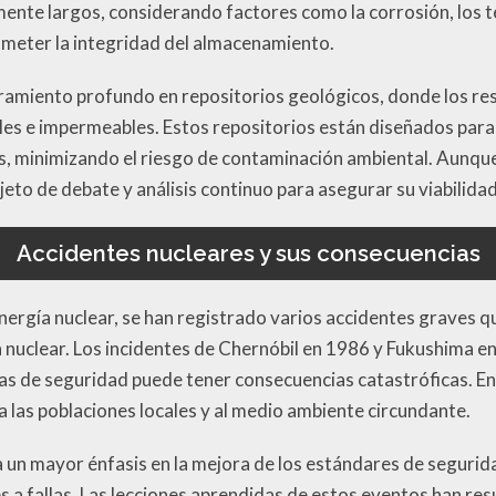
nte largos, considerando factores como la corrosión, los 
meter la integridad del almacenamiento.
ramiento profundo en repositorios geológicos, donde los re
es e impermeables. Estos repositorios están diseñados para a
s, minimizando el riesgo de contaminación ambiental. Aunque
to de debate y análisis continuo para asegurar su viabilidad
Accidentes nucleares y sus consecuencias
 energía nuclear, se han registrado varios accidentes graves q
ón nuclear. Los incidentes de Chernóbil en 1986 y Fukushima 
mas de seguridad puede tener consecuencias catastróficas. En
 las poblaciones locales y al medio ambiente circundante.
 un mayor énfasis en la mejora de los estándares de segurida
s a fallas. Las lecciones aprendidas de estos eventos han re