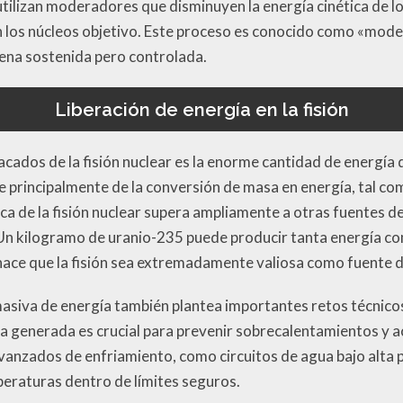
 utilizan moderadores que disminuyen la energía cinética de 
n los núcleos objetivo. Este proceso es conocido como «moder
ena sostenida pero controlada.
Liberación de energía en la fisión
ados de la fisión nuclear es la enorme cantidad de energía q
 principalmente de la conversión de masa en energía, tal com
tica de la fisión nuclear supera ampliamente a otras fuentes 
 Un kilogramo de uranio-235 puede producir tanta energía co
hace que la fisión sea extremadamente valiosa como fuente d
masiva de energía también plantea importantes retos técnicos
a generada es crucial para prevenir sobrecalentamientos y a
anzados de enfriamiento, como circuitos de agua bajo alta pre
eraturas dentro de límites seguros.