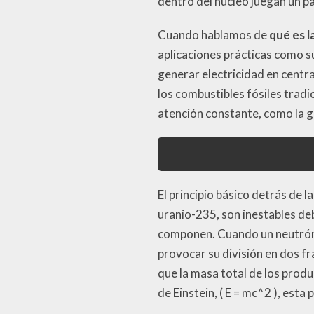
dentro del núcleo juegan un pa
Cuando hablamos de
qué es l
aplicaciones prácticas como sus
generar electricidad en centr
los combustibles fósiles tradi
atención constante, como la ge
El principio básico detrás de l
uranio-235, son inestables de
componen. Cuando un neutrón 
provocar su división en dos f
que la masa total de los produ
de Einstein, ( E = mc^2 ), esta