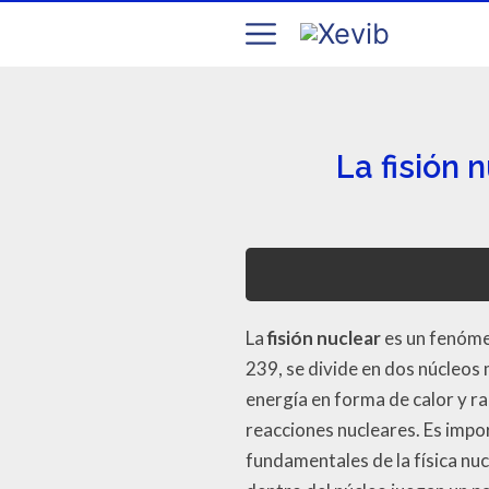
La fisión 
La
fisión nuclear
es un fenóme
239, se divide en dos núcleos
energía en forma de calor y r
reacciones nucleares. Es impo
fundamentales de la física nu