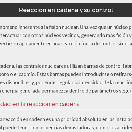
Reacción en cadena y su control
nómeno inherente a la fisión nuclear. Una vez que un núcleo p
teractuar con otros núcleos vecinos, generando más fisión y
vertirse rápidamente en una reacción fuera de control si n
cadena, las centrales nucleares utilizan barras de control fa
oro o el cadmio. Estas barras pueden introducirse o retirars
es disponibles y, por ende, regular la intensidad de la reacció
 la energía generada permanezca dentro de parámetros seguro
idad en la reacción en cadena
la reacción en cadena es una prioridad absoluta en las instal
rol puede tener consecuencias devastadoras, como los accide