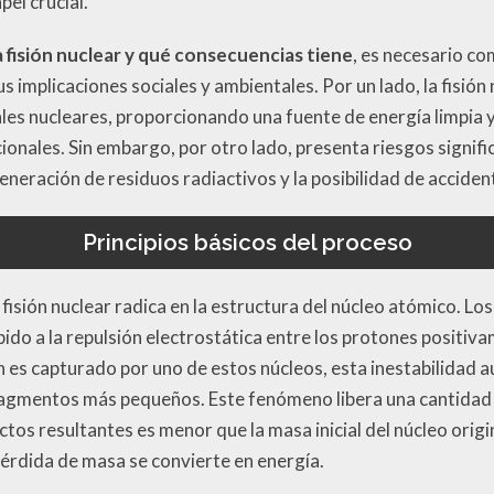
pel crucial.
a fisión nuclear y qué consecuencias tiene
, es necesario c
 implicaciones sociales y ambientales. Por un lado, la fisión 
ales nucleares, proporcionando una fuente de energía limpia 
cionales. Sin embargo, por otro lado, presenta riesgos signif
neración de residuos radiactivos y la posibilidad de acciden
Principios básicos del proceso
a fisión nuclear radica en la estructura del núcleo atómico. L
bido a la repulsión electrostática entre los protones positi
es capturado por uno de estos núcleos, esta inestabilidad a
ragmentos más pequeños. Este fenómeno libera una cantidad 
ctos resultantes es menor que la masa inicial del núcleo orig
 pérdida de masa se convierte en energía.