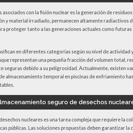
s asociados con la fisión nuclear es la generación de residuo
ión y material irradiado, permanecen altamente radiactivos d
ra proteger tanto a las generaciones actuales como futuras 
asifican en diferentes categorías según su nivel de actividad 
unque representan una pequeña fracción del volumen total, re
 seguras debido a su peligrosidad. Actualmente, existen var
sde almacenamiento temporal en piscinas de enfriamiento h
tables.
lmacenamiento seguro de desechos nuclear
esechos nucleares es una tarea compleja que requiere la cola
icas públicas. Las soluciones propuestas deben garantizar la 