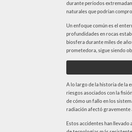
durante períodos extremadame
naturales que podrían compro
Un enfoque común es el enter
profundidades en rocas establ
biosfera durante miles de año
prometedora, sigue siendo obje
A lo largo de la historia de la
riesgos asociados con la fisi
de cómo un fallo en los siste
radiación afectó gravemente a
Estos accidentes han llevado a
de tecnologías más resistente