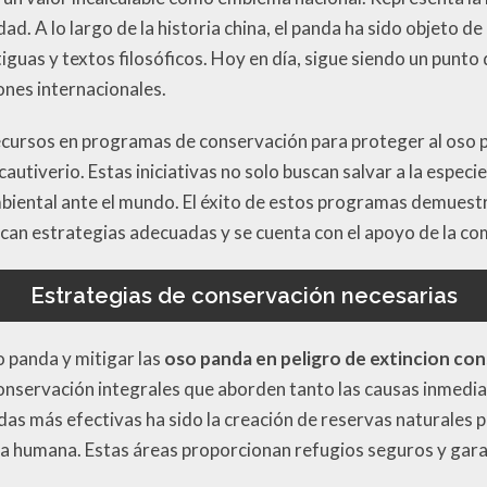
ad. A lo largo de la historia china, el panda ha sido objeto d
guas y textos filosóficos. Hoy en día, sigue siendo un punto d
iones internacionales.
ecursos en programas de conservación para proteger al oso 
 cautiverio. Estas iniciativas no solo buscan salvar a la espe
iental ante el mundo. El éxito de estos programas demuestra
lican estrategias adecuadas y se cuenta con el apoyo de la co
Estrategias de conservación necesarias
o panda y mitigar las
oso panda en peligro de extincion co
onservación integrales que aborden tanto las causas inmedia
das más efectivas ha sido la creación de reservas naturales 
ncia humana. Estas áreas proporcionan refugios seguros y gara