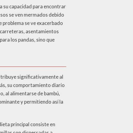
ta su capacidad para encontrar
cursos se ven mermados debido
Este problema se ve exacerbado
r carreteras, asentamientos
 para los pandas, sino que
tribuye significativamente al
más, su comportamiento diario
o, al alimentarse de bambú,
ominante y permitiendo así la
ieta principal consiste en
millas son dispersadas a