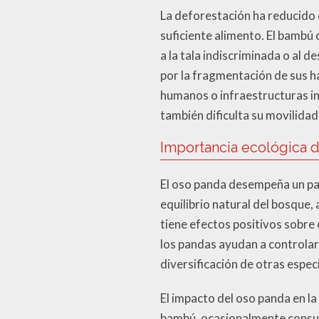
La deforestación ha reducido 
suficiente alimento. El bambú
a la tala indiscriminada o al 
por la fragmentación de sus h
humanos o infraestructuras ind
también dificulta su movilida
Importancia ecológica 
El oso panda desempeña un pap
equilibrio natural del bosque
tiene efectos positivos sobre
los pandas ayudan a controlar
diversificación de otras espec
El impacto del oso panda en la
bambú, ocasionalmente consume