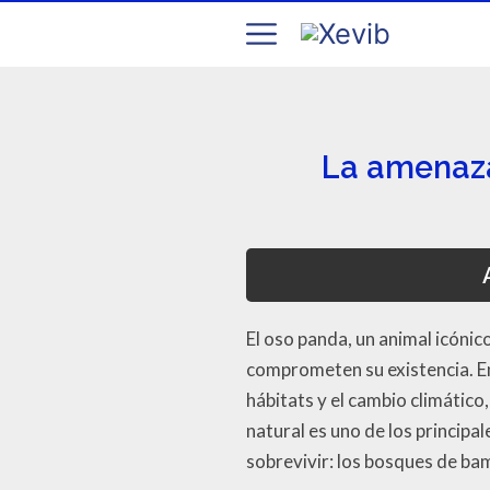
La amenaza
El oso panda, un animal icóni
comprometen su existencia. E
hábitats y el cambio climátic
natural es uno de los princip
sobrevivir: los bosques de ba