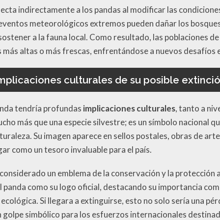
ecta indirectamente a los pandas al modificar las condiciones
 eventos meteorológicos extremos pueden dañar los bosques
ostener a la fauna local. Como resultado, las poblaciones d
s más altas o más frescas, enfrentándose a nuevos desafíos 
mplicaciones culturales de su posible extinci
panda tendría profundas
implicaciones culturales
, tanto a ni
ucho más que una especie silvestre; es un símbolo nacional qu
naturaleza. Su imagen aparece en sellos postales, obras de art
ar como un tesoro invaluable para el país.
es considerado un emblema de la conservación y la protección
panda como su logo oficial, destacando su importancia com
ecológica. Si llegara a extinguirse, esto no solo sería una pér
n golpe simbólico para los esfuerzos internacionales destina