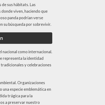
 de sus hábitats. Las
 donde viven, haciendo que
e oso panda podrían verse
en su búsqueda por sobrevivir.
ón
vel nacional como internacional.
e representa la identidad
e tradicionales y celebraciones
 ambiental. Organizaciones
o una especie emblemática en
dida trágica para la
dos a preservar nuestro