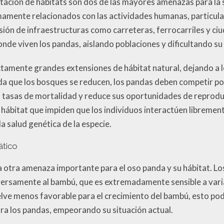
tación de hábitats son dos de las mayores amenazas para la 
mente relacionados con las actividades humanas, particula
ión de infraestructuras como carreteras, ferrocarriles y ciu
nde viven los pandas, aislando poblaciones y dificultando su
ctamente grandes extensiones de hábitat natural, dejando a l
a que los bosques se reducen, los pandas deben competir po
s tasas de mortalidad y reduce sus oportunidades de reproduc
 hábitat que impiden que los individuos interactúen libremen
a salud genética de la especie.
ático
a otra amenaza importante para el oso panda y su hábitat. Lo
versamente al bambú, que es extremadamente sensible a vari
vuelve menos favorable para el crecimiento del bambú, esto pod
ara los pandas, empeorando su situación actual.