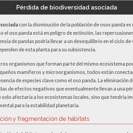
Pérdida de biodiversidad asociada
asociada
con la disminución de la población de osos panda es
 el oso panda está en peligro de extinción, las repercusione
encia de pandas podría llevar a un desequilibrio en el ciclo d
penden de esta planta para su subsistencia.
tros organismos que forman parte del mismo ecosistema pod
equeños mamíferos y microorganismos, todos están conecta
sencia de especies clave como el oso panda. La eliminación d
s de efectos negativos que eventualmente llevan a una pérd
 solo afectaría a los ecosistemas locales, sino que tendría i
ental para la estabilidad planetaria.
ción y fragmentación de hábitats