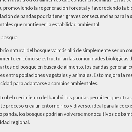
, promoviendo la regeneración forestal y favoreciendo la bio
blación de pandas podría tener graves consecuencias para la 
tales que mantienen la estabilidad ambiental.
el bosque
ilibrio natural del bosque va más allá de simplemente ser un 
ctamente en cómo se estructuran las comunidades biológicas de
artes del bosque en busca de alimento, los pandas generan 
nes entre poblaciones vegetales y animales. Esto mejora la re
cidad para adaptarse a cambios ambientales.
rol el crecimiento del bambú, los pandas permiten que otras
Este proceso crea un entorno rico y diverso, ideal para la coex
oso panda, los bosques podrían volverse monocultivos de bamb
idad regional.