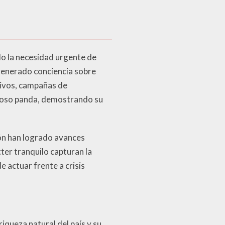
o la necesidad urgente de
 generado conciencia sobre
ivos, campañas de
el oso panda, demostrando su
ón han logrado avances
cter tranquilo capturan la
 actuar frente a crisis
iqueza natural del país y su