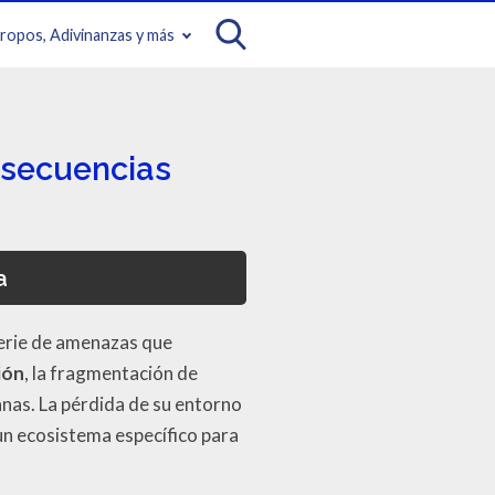
iropos, Adivinanzas y más
nsecuencias
a
serie de amenazas que
ión
, la fragmentación de
anas. La pérdida de su entorno
un ecosistema específico para