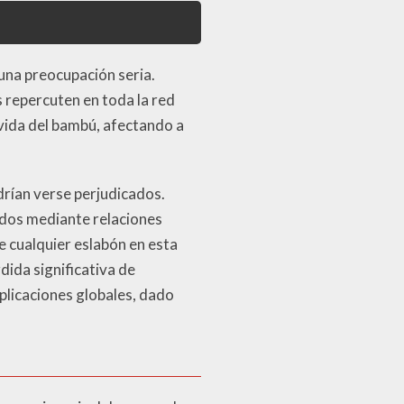
 una preocupación seria.
s repercuten en toda la red
e vida del bambú, afectando a
rían verse perjudicados.
dos mediante relaciones
e cualquier eslabón en esta
ida significativa de
mplicaciones globales, dado