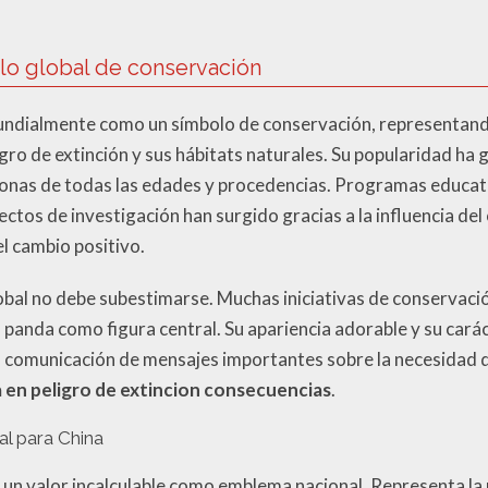
lo global de conservación
undialmente como un símbolo de conservación, representand
igro de extinción y sus hábitats naturales. Su popularidad ha
onas de todas las edades y procedencias. Programas educat
ctos de investigación han surgido gracias a la influencia d
l cambio positivo.
obal no debe subestimarse. Muchas iniciativas de conservaci
so panda como figura central. Su apariencia adorable y su cará
la comunicación de mensajes importantes sobre la necesidad de
 en peligro de extincion consecuencias
.
l para China
 un valor incalculable como emblema nacional. Representa la r