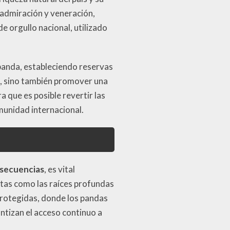
e admiración y veneración,
e orgullo nacional, utilizado
panda, estableciendo reservas
cie, sino también promover una
 que es posible revertir las
munidad internacional.
nsecuencias
, es vital
tas como las raíces profundas
protegidas, donde los pandas
ntizan el acceso continuo a