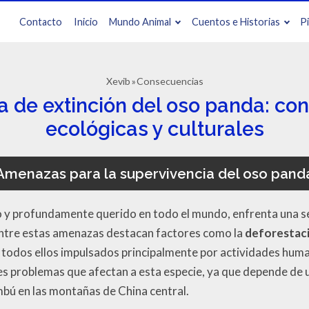
Contacto
Inicio
Mundo Animal
Cuentos e Historias
P
Xevib
Consecuencias
 de extinción del oso panda: co
ecológicas y culturales
Amenazas para la supervivencia del oso pand
co y profundamente querido en todo el mundo, enfrenta una 
ntre estas amenazas destacan factores como la
deforestac
o, todos ellos impulsados principalmente por actividades hum
ales problemas que afectan a esta especie, ya que depende de 
mbú en las montañas de China central.