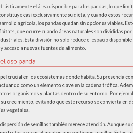
drásticamente el área disponible para los pandas, lo que limi
 constituye casi exclusivamente su dieta, y cuando estos re
desarrollo agrícola, los pandas quedan sin opciones viables. 
ábitats, que ocurre cuando áreas naturales son divididas po
ustriales. Esta división no solo reduce el espacio disponible
d y acceso a nuevas fuentes de alimento.
del oso panda
el crucial en los ecosistemas donde habita. Su presencia con
, actuando como un elemento clave en la cadena trófica. Ade
 otros organismos y plantas dentro de su entorno. Por ejempl
 su crecimiento, evitando que este recurso se convierta en d
ies vegetales.
 dispersión de semillas también merece atención. Aunque su d
 frutas u otros alimentos que contienen semillas. Estas se