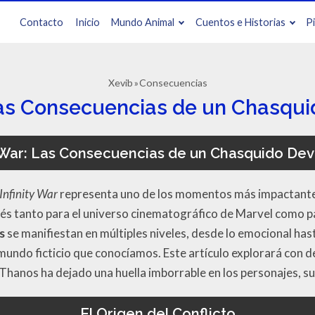
Contacto
Inicio
Mundo Animal
Cuentos e Historias
P
Xevib
Consecuencias
 Las Consecuencias de un Chasqu
y War: Las Consecuencias de un Chasquido De
Infinity War
representa uno de los momentos más impactantes e
és tanto para el universo cinematográfico de Marvel como pa
s
se manifiestan en múltiples niveles, desde lo emocional hast
 mundo ficticio que conocíamos. Este artículo explorará con 
hanos ha dejado una huella imborrable en los personajes, sus
El Origen del Conflicto