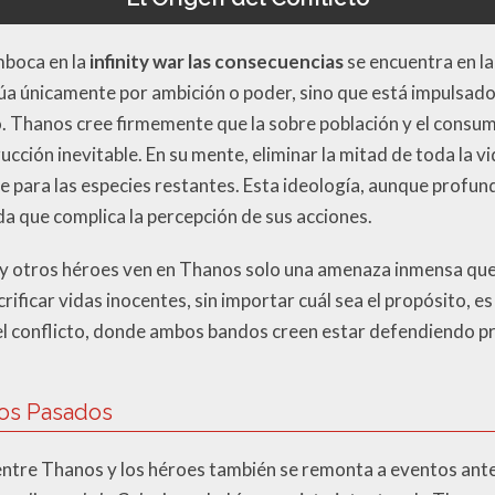
mboca en la
infinity war las consecuencias
se encuentra en la
túa únicamente por ambición o poder, sino que está impulsado
ico. Thanos cree firmemente que la sobre población y el consu
ucción inevitable. En su mente, eliminar la mitad de toda la v
le para las especies restantes. Esta ideología, aunque profu
a que complica la percepción de sus acciones.
 y otros héroes ven en Thanos solo una amenaza inmensa que
acrificar vidas inocentes, sin importar cuál sea el propósito, 
del conflicto, donde ambos bandos creen estar defendiendo pri
tos Pasados
entre Thanos y los héroes también se remonta a eventos ante