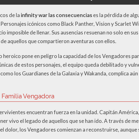
cos de la
infinity war las consecuencias
es la pérdida de alg
 Personajes icónicos como Black Panther, Vision y Scarlet W
acío imposible de llenar. Sus ausencias resuenan no solo en s
 de aquellos que compartieron aventuras con ellos.
o heroico pone en peligro la capacidad de los Vengadores pa
únicas de estos personajes, el equipo queda debilitado y vuln
, como los Guardianes de la Galaxia y Wakanda, complica aún 
a Familia Vengadora
pervivientes encuentran fuerza en la unidad. Capitán América
er vivo el legado de aquellos que se han ido. A través de 
el dolor, los Vengadores comienzan a reconstruirse, aunque 