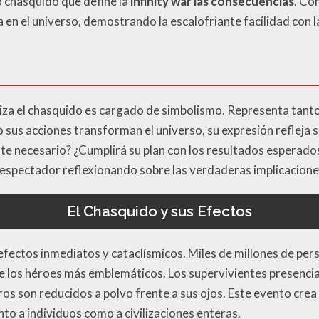
 chasquido que define la
infinity war las consecuencias
. Co
da en el universo, demostrando la escalofriante facilidad con
liza el chasquido es cargado de simbolismo. Representa tant
sus acciones transforman el universo, su expresión refleja 
te necesario? ¿Cumplirá su plan con los resultados esperad
l espectador reflexionando sobre las verdaderas implicacione
El Chasquido y sus Efectos
efectos inmediatos y cataclísmicos. Miles de millones de pe
de los héroes más emblemáticos. Los supervivientes presenc
s son reducidos a polvo frente a sus ojos. Este evento crea 
o a individuos como a civilizaciones enteras.