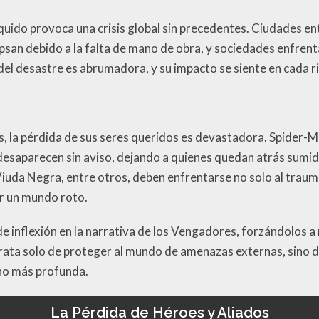
squido provoca una crisis global sin precedentes. Ciudades e
apsan debido a la falta de mano de obra, y sociedades enfren
del desastre es abrumadora, y su impacto se siente en cada ri
es, la pérdida de sus seres queridos es devastadora. Spider-M
esaparecen sin aviso, dejando a quienes quedan atrás sumidos
iuda Negra, entre otros, deben enfrentarse no solo al trauma
r un mundo roto.
e inflexión en la narrativa de los Vengadores, forzándolos a
trata solo de proteger al mundo de amenazas externas, sino de
ho más profunda.
La Pérdida de Héroes y Aliados