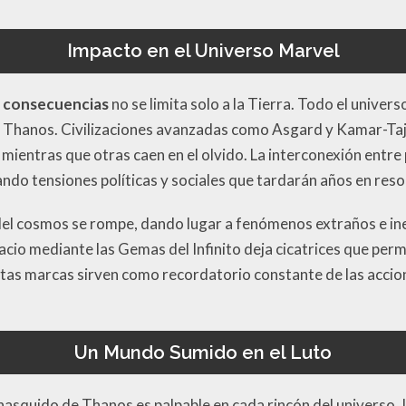
Impacto en el Universo Marvel
as consecuencias
no se limita solo a la Tierra. Todo el unive
e Thanos. Civilizaciones avanzadas como Asgard y Kamar-Taj
 mientras que otras caen en el olvido. La interconexión entre
do tensiones políticas y sociales que tardarán años en reso
 del cosmos se rompe, dando lugar a fenómenos extraños e i
spacio mediante las Gemas del Infinito deja cicatrices que pe
as marcas sirven como recordatorio constante de las accione
Un Mundo Sumido en el Luto
 chasquido de Thanos es palpable en cada rincón del universo