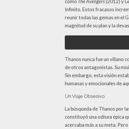
como
The Avengers
(2012) y
Gu
Infinito. Estos fracasos incre
reunir todas las gemas en el G
magnitud de su plan y la deva
Thanos nunca fue un villano c
de otros antagonistas. Su misi
Sin embargo, esta visión est
humanas y emocionales de aque
Un Viaje Obsesivo
La búsqueda de Thanos por las 
constituyó una odisea épica q
acercaba más a su meta. Pero e