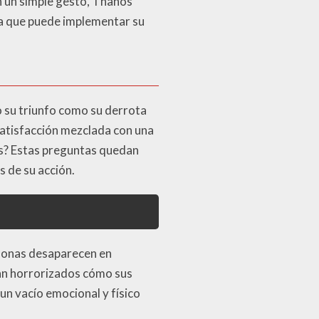
n un simple gesto, Thanos
 la que puede implementar su
o su triunfo como su derrota
satisfacción mezclada con una
os? Estas preguntas quedan
s de su acción.
rsonas desaparecen en
ian horrorizados cómo sus
un vacío emocional y físico