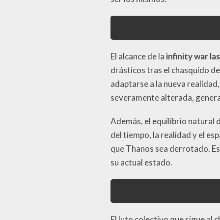
El alcance de la
infinity war l
drásticos tras el chasquido d
adaptarse a la nueva realidad,
severamente alterada, generan
Además, el equilibrio natural
del tiempo, la realidad y el e
que Thanos sea derrotado. Est
su actual estado.
El luto colectivo que sigue al