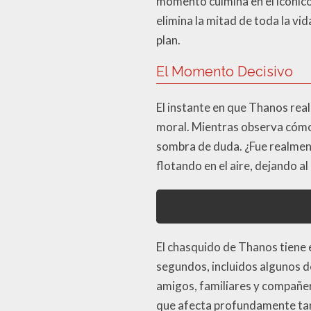
momento culmina en el icónico
elimina la mitad de toda la vi
plan.
El Momento Decisivo
El instante en que Thanos rea
moral. Mientras observa cómo 
sombra de duda. ¿Fue realmen
flotando en el aire, dejando a
El chasquido de Thanos tiene 
segundos, incluidos algunos 
amigos, familiares y compañero
que afecta profundamente tant