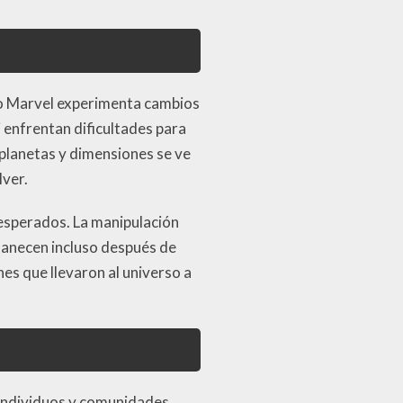
rso Marvel experimenta cambios
 enfrentan dificultades para
 planetas y dimensiones se ve
lver.
nesperados. La manipulación
rmanecen incluso después de
s que llevaron al universo a
. Individuos y comunidades