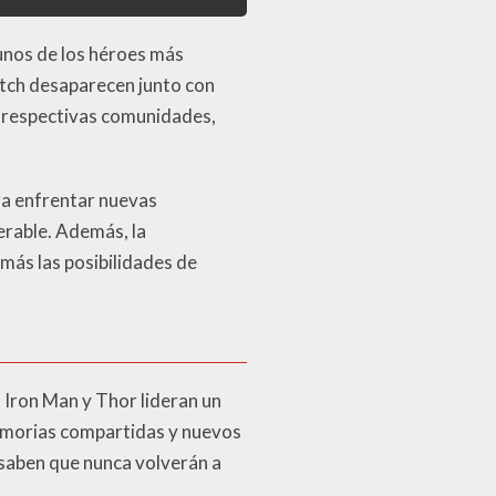
unos de los héroes más
itch desaparecen junto con
us respectivas comunidades,
ra enfrentar nuevas
erable. Además, la
más las posibilidades de
, Iron Man y Thor lideran un
memorias compartidas y nuevos
saben que nunca volverán a