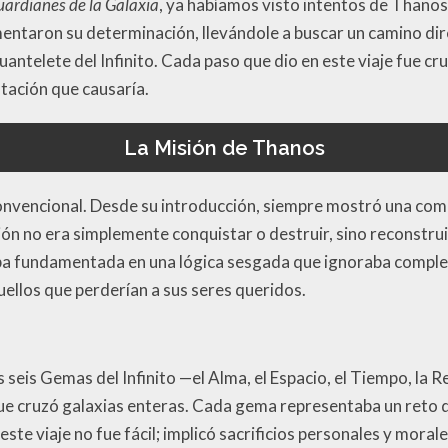
ardianes de la Galaxia
, ya habíamos visto intentos de Thano
mentaron su determinación, llevándole a buscar un camino dire
uantelete del Infinito. Cada paso que dio en este viaje fue cru
stación que causaría.
La Misión de Thanos
onvencional. Desde su introducción, siempre mostró una comp
ón no era simplemente conquistar o destruir, sino reconstruir
aba fundamentada en una lógica sesgada que ignoraba comple
llos que perderían a sus seres queridos.
seis Gemas del Infinito —el Alma, el Espacio, el Tiempo, la R
ue cruzó galaxias enteras. Cada gema representaba un reto di
ste viaje no fue fácil; implicó sacrificios personales y moral