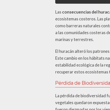
Las
consecuencias del hurac
ecosistemas costeros. Las pla
como barreras naturales contr
a las comunidades costeras de
marinas y terrestres.
El huracán alteró los patrones
Este cambio en los hábitats na
estabilidad ecológica de la r
recuperar estos ecosistemas t
Pérdida de Biodiversid
La pérdida de biodiversidad fu
vegetales quedaron expuestas 
fueron diezmadas por los vient