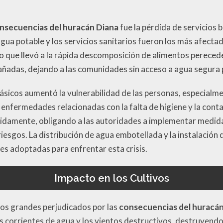
nsecuencias del huracán Diana
fue la pérdida de servicios 
agua potable y los servicios sanitarios fueron los más afectado
lo que llevó a la rápida descomposición de alimentos pereced
añadas, dejando a las comunidades sin acceso a agua segur
 básicos aumentó la vulnerabilidad de las personas, especialm
s enfermedades relacionadas con la falta de higiene y la con
damente, obligando a las autoridades a implementar medid
 riesgos. La distribución de agua embotellada y la instalaci
es adoptadas para enfrentar esta crisis.
Impacto en los Cultivos
 los grandes perjudicados por las
consecuencias del huracán
es corrientes de agua y los vientos destructivos, destruyend