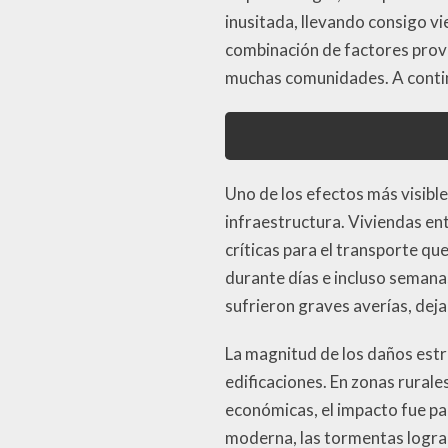
inusitada, llevando consigo v
combinación de factores provo
muchas comunidades. A continu
Uno de los efectos más visible
infraestructura. Viviendas en
críticas para el transporte qu
durante días e incluso semana
sufrieron graves averías, dej
La magnitud de los daños estru
edificaciones. En zonas rurale
económicas, el impacto fue pa
moderna, las tormentas lograr