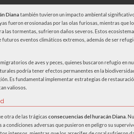
án Diana
también tuvieron un impacto ambiental significativo
yas fueron erosionadas por las olas furiosas, mientras que l
a las tormentas, sufrieron daños severos. Estos ecosistema
 futuros eventos climáticos extremos, además de ser refugi
 migratorios de aves y peces, quienes buscaron refugio en nu
turales podría tener efectos permanentes en la biodiversidad
egión. Es fundamental implementar estrategias de restauraci
an valiosos.
ad
e otra de las trágicas
consecuencias del huracán Diana
. N
a condiciones adversas que pusieron en peligro su superviv
os intensos, mientras que los arrecifes de coral sufrieron d