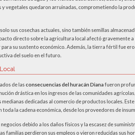
s y vegetales quedaron arruinadas, comprometiendo la produ
 solo sus cosechas actuales, sino también semillas almacena
mpacto directo sobre la agricultura local afectó gravemente a
 para su sustento económico. Además, la tierra fértil fue ero
tiva del suelo en el futuro.
 Local
ados de las
consecuencias del huracán Diana
fueron profun
minución drástica en los ingresos de las comunidades agrícola
medianas dedicadas al comercio de productos locales. Este 
n toda la cadena económica, desde los proveedores de insum
 negocios debido a los daños físicos y la escasez de suminis
as familias perdieron sus empleos o vieron reducidas sus ho