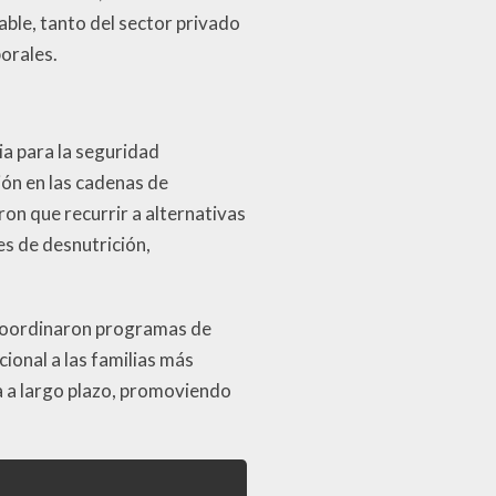
able, tanto del sector privado
orales.
ia para la seguridad
ión en las cadenas de
ron que recurrir a alternativas
es de desnutrición,
s coordinaron programas de
ional a las familias más
ia a largo plazo, promoviendo