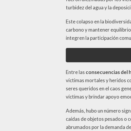
turbidez del agua y la deposi
Este colapso en la biodiversid
carbono y mantener equilibrios
integren la participación comun
Entre las
consecuencias del 
víctimas mortales y heridos c
seres queridos en el caos gene
víctimas y brindar apoyo emoci
Además, hubo un número signi
caídas de objetos pesados o co
abrumados por la demanda de 