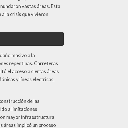
inundaron vastas áreas. Esta
 la crisis que vivieron
 daño masivo a la
iones repentinas. Carreteras
tó el acceso a ciertas áreas
nicas y líneas eléctricas,
construcción de las
ido a limitaciones
con mayor infraestructura
s áreas implicó un proceso