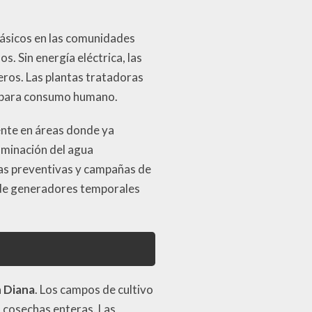
básicos en las comunidades
s. Sin energía eléctrica, las
eros. Las plantas tratadoras
a para consumo humano.
ente en áreas donde ya
taminación del agua
as preventivas y campañas de
ón de generadores temporales
 Diana
. Los campos de cultivo
o cosechas enteras. Las