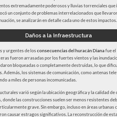
ientos extremadamente poderosos y lluvias torrenciales que 
có un conjunto de problemas interrelacionados que llevaron a
ación, se analizarán en detalle cada uno de estos impactos.
Daños a la Infraestructura
s y urgentes de los
consecuencias del huracán Diana
fue el
teras fueron arrasadas por los fuertes vientos y las inundac
edaron bloqueadas o completamente destruidas, lo que dificul
s. Además, los sistemas de comunicación, como antenas telefó
ando a miles de personas incomunicadas.
cturales varió según la ubicación geográfica y la calidad de 
s, donde las construcciones suelen ser menos resistentes deb
rticularmente grave. Sin embargo, incluso en áreas urbanas 
on causar estragos significativos. La reconstrucción de esta