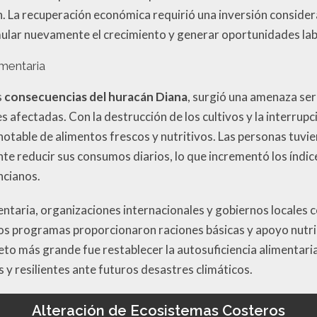
n. La recuperación económica requirió una inversión consider
mular nuevamente el crecimiento y generar oportunidades lab
imentaria
s
consecuencias del huracán Diana
, surgió una amenaza ser
 afectadas. Con la destrucción de los cultivos y la interrupc
otable de alimentos frescos y nutritivos. Las personas tuvie
e reducir sus consumos diarios, lo que incrementó los índic
ncianos.
mentaria, organizaciones internacionales y gobiernos locale
tos programas proporcionaron raciones básicas y apoyo nutric
reto más grande fue restablecer la autosuficiencia alimentar
s y resilientes ante futuros desastres climáticos.
Alteración de Ecosistemas Costeros