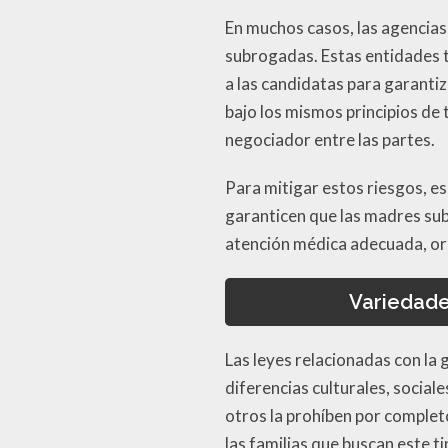
En muchos casos, las agencias
subrogadas. Estas entidades t
a las candidatas para garanti
bajo los mismos principios de 
negociador entre las partes.
Para mitigar estos riesgos, es
garanticen que las madres sub
atención médica adecuada, or
Variedade
Las leyes relacionadas con la
diferencias culturales, social
otros la prohíben por complet
las familias que buscan este 