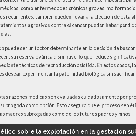
médicas, como enfermedades crónicas graves, malformacione
s recurrentes, también pueden llevar a la elección de esta a
ratamientos agresivos contra el cáncer pueden haber perdid
pias.
da puede ser un factor determinante en la decisión de busca
cen, su reserva ovárica disminuye, lo que reduce significati
mediante técnicas de reproducción asistida. En estos casos, 
es desean experimentar la paternidad biológica sin sacrificar
stas razones médicas son evaluadas cuidadosamente por prof
subrogada como opción. Esto asegura que el proceso sea ét
e las madres subrogadas como de los futuros padres y niños.
ético sobre la explotación en la gestación s