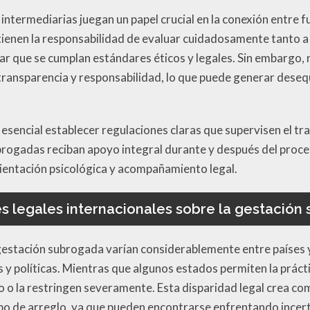
 intermediarias juegan un papel crucial en la conexión entre 
ienen la responsabilidad de evaluar cuidadosamente tanto a 
zar que se cumplan estándares éticos y legales. Sin embargo,
transparencia y responsabilidad, lo que puede generar desequ
 esencial establecer regulaciones claras que supervisen el tr
rogadas reciban apoyo integral durante y después del proces
ientación psicológica y acompañamiento legal.
s legales internacionales sobre la gestación
 gestación subrogada varían considerablemente entre países 
es y políticas. Mientras que algunos estados permiten la práct
o o la restringen severamente. Esta disparidad legal crea co
tipo de arreglo, ya que pueden encontrarse enfrentando incer