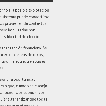
rno a la posible explotación
e sistema puede convertirse
as provienen de contextos
oceso impulsadas por
 y libertad de elección.
e transacción financiera. Se
facer los deseos de otros,
ayor relevancia en países
as.
 ser una oportunidad
acan que, cuando se maneja
nar beneficios económicos
quiere garantizar que todas
vos para proteger sus