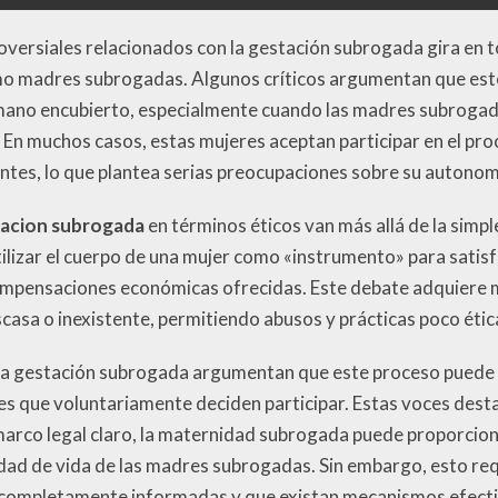
versiales relacionados con la gestación subrogada gira en to
mo madres subrogadas. Algunos críticos argumentan que est
ano encubierto, especialmente cuando las madres subrogad
En muchos casos, estas mujeres aceptan participar en el pr
es, lo que plantea serias preocupaciones sobre su autonomía
tacion subrogada
en términos éticos van más allá de la simpl
utilizar el cuerpo de una mujer como «instrumento» para satis
mpensaciones económicas ofrecidas. Este debate adquiere m
scasa o inexistente, permitiendo abusos y prácticas poco étic
 la gestación subrogada argumentan que este proceso puede
s que voluntariamente deciden participar. Estas voces dest
arco legal claro, la maternidad subrogada puede proporcio
alidad de vida de las madres subrogadas. Sin embargo, esto re
n completamente informadas y que existan mecanismos efecti