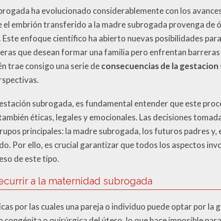
brogada ha evolucionado considerablemente con los avances 
que el embrión transferido a la madre subrogada provenga de 
 Este enfoque científico ha abierto nuevas posibilidades par
ras que desean formar una familia pero enfrentan barreras 
n trae consigo una serie de
consecuencias de la gestacion
rspectivas.
gestación subrogada, es fundamental entender que este proce
o también éticas, legales y emocionales. Las decisiones toma
rupos principales: la madre subrogada, los futuros padres y, 
o. Por ello, es crucial garantizar que todos los aspectos in
eso de este tipo.
currir a la maternidad subrogada
cas por las cuales una pareja o individuo puede optar por la
 congénita o quirúrgica del útero, lo que hace imposible para