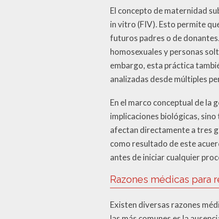
El concepto de maternidad su
in vitro (FIV). Esto permite 
futuros padres o de donantes.
homosexuales y personas solte
embargo, esta práctica tambié
analizadas desde múltiples pe
En el marco conceptual de la 
implicaciones biológicas, sin
afectan directamente a tres g
como resultado de este acuerd
antes de iniciar cualquier proc
Razones médicas para re
Existen diversas razones médi
las más comunes es la ausencia