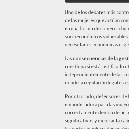
Uno de los debates más contro
de las mujeres que actúan co
en una forma de comercio hum
socioeconómicos vulnerables. 
necesidades económicas urgent
Las
consecuencias de la ges
cuestiona si está justificado 
independientemente de las co
donde la regulación legal es e
Por otro lado, defensores de
empoderadora para las mujere
correctamente dentro de un m
significativos y mejorar la c
las partes involucradas esté