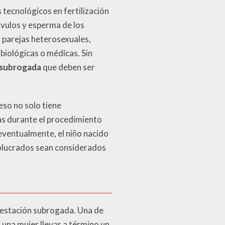
tecnológicos en fertilización
óvulos y esperma de los
a parejas heterosexuales,
biológicas o médicas. Sin
 subrogada
que deben ser
so no solo tiene
das durante el procedimiento
eventualmente, el niño nacido
volucrados sean considerados
 gestación subrogada. Una de
 una mujer llevar a término un