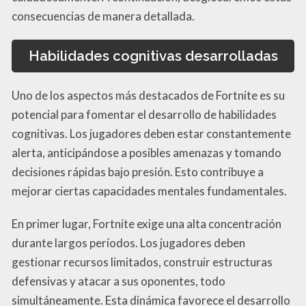
consecuencias de manera detallada.
Habilidades cognitivas desarrolladas
Uno de los aspectos más destacados de Fortnite es su
potencial para fomentar el desarrollo de habilidades
cognitivas. Los jugadores deben estar constantemente
alerta, anticipándose a posibles amenazas y tomando
decisiones rápidas bajo presión. Esto contribuye a
mejorar ciertas capacidades mentales fundamentales.
En primer lugar, Fortnite exige una alta concentración
durante largos períodos. Los jugadores deben
gestionar recursos limitados, construir estructuras
defensivas y atacar a sus oponentes, todo
simultáneamente. Esta dinámica favorece el desarrollo