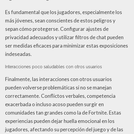
Es fundamental que los jugadores, especialmente los
más jóvenes, sean conscientes de estos peligros y
sepan cómo protegerse. Configurar ajustes de
privacidad adecuados y utilizar filtros de chat pueden
ser medidas eficaces para minimizar estas exposiciones
indeseadas.
Interacciones poco saludables con otros usuarios
Finalmente, las interacciones con otros usuarios
pueden volverse problemáticas si no se manejan
correctamente. Conflictos verbales, competencia
exacerbada o incluso acoso pueden surgir en
comunidades tan grandes como la de Fortnite. Estas
experiencias pueden dejar huella emocional en los
jugadores, afectando su percepción del juego y de las