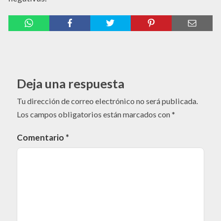
Deja una respuesta
Tu dirección de correo electrónico no será publicada.
Los campos obligatorios están marcados con
*
Comentario
*