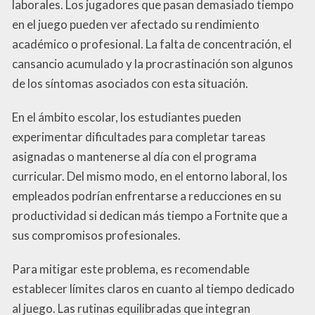
laborales. Los jugadores que pasan demasiado tiempo
en el juego pueden ver afectado su rendimiento
académico o profesional. La falta de concentración, el
cansancio acumulado y la procrastinación son algunos
de los síntomas asociados con esta situación.
En el ámbito escolar, los estudiantes pueden
experimentar dificultades para completar tareas
asignadas o mantenerse al día con el programa
curricular. Del mismo modo, en el entorno laboral, los
empleados podrían enfrentarse a reducciones en su
productividad si dedican más tiempo a Fortnite que a
sus compromisos profesionales.
Para mitigar este problema, es recomendable
establecer límites claros en cuanto al tiempo dedicado
al juego. Las rutinas equilibradas que integran