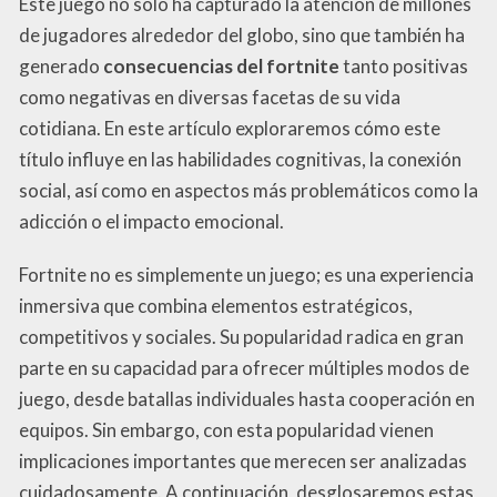
Este juego no solo ha capturado la atención de millones
de jugadores alrededor del globo, sino que también ha
generado
consecuencias del fortnite
tanto positivas
como negativas en diversas facetas de su vida
cotidiana. En este artículo exploraremos cómo este
título influye en las habilidades cognitivas, la conexión
social, así como en aspectos más problemáticos como la
adicción o el impacto emocional.
Fortnite no es simplemente un juego; es una experiencia
inmersiva que combina elementos estratégicos,
competitivos y sociales. Su popularidad radica en gran
parte en su capacidad para ofrecer múltiples modos de
juego, desde batallas individuales hasta cooperación en
equipos. Sin embargo, con esta popularidad vienen
implicaciones importantes que merecen ser analizadas
cuidadosamente. A continuación, desglosaremos estas