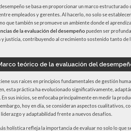
 desempeño se basa en proporcionar un marco estructurado qu
ntre empleados y gerentes. Al hacerlo, no solo se establecen
sino que también se promueve un ambiente donde el aprendiza
cias de la evaluación del desempeño
pueden ser profundam
y justicia, contribuyendo al crecimiento sostenido tanto de 
Marco teórico de la evaluación del desempeñ
iene sus raíces en principios fundamentales de gestión huma
en, esta práctica ha evolucionado significativamente, adapt
 En sus inicios, se enfocaba principalmente en medir la prod
n embargo, hoy en día, se consideran aspectos cualitativos, c
 liderazgo y adaptabilidad frente a nuevos desafíos.
ás holística refleja la importancia de evaluar no solo lo que 