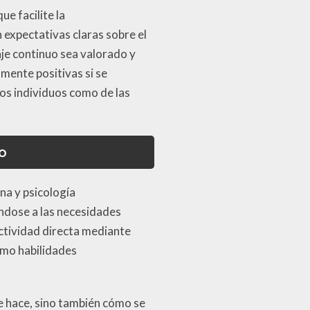
e facilite la
 expectativas claras sobre el
je continuo sea valorado y
ente positivas si se
los individuos como de las
o
na y psicología
ándose a las necesidades
uctividad directa mediante
omo habilidades
se hace, sino también cómo se