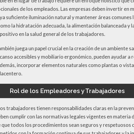
e en el lugar de trabajo requiere un enfoque holístico que c
ionales de los empleados. Las empresas deben invertir en mej
aya suficiente iluminación natural y mantener áreas comunes
mo la hidratación adecuada, la alimentación balanceada y la 
positivo en la salud general de los trabajadores.
también juega un papel crucial en la creación de un ambiente sa
canso accesibles y mobiliario ergonómico, pueden ayudar a re
demás, incorporar elementos naturales como plantas o vistas
placentero.
Rol de los Empleadores y Trabajadores
os trabajadores tienen responsabilidades claras en la prev
ben cumplir con las normativas legales vigentes en materia 
 que todos los procedimientos sean seguros y respetuosos co
tidos con la formación continua de sus trabajadores y la i