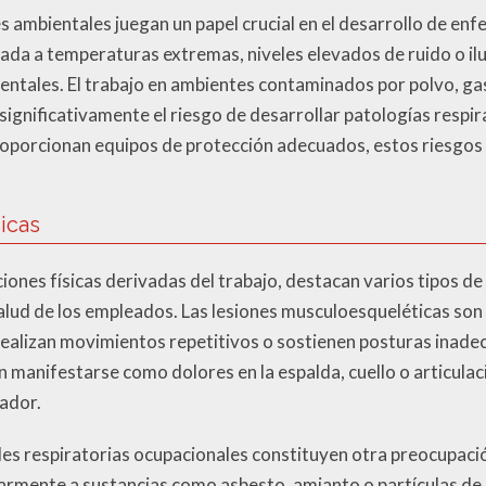
es ambientales juegan un papel crucial en el desarrollo de en
gada a temperaturas extremas, niveles elevados de ruido o 
entales. El trabajo en ambientes contaminados por polvo, ga
ignificativamente el riesgo de desarrollar patologías respi
oporcionan equipos de protección adecuados, estos riesgo
icas
ciones físicas derivadas del trabajo, destacan varios tipos d
lud de los empleados. Las lesiones musculoesqueléticas son
realizan movimientos repetitivos o sostienen posturas inade
n manifestarse como dolores en la espalda, cuello o articulacio
jador.
es respiratorias ocupacionales constituyen otra preocupaci
rmente a sustancias como asbesto, amianto o partículas de si