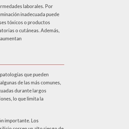
fermedades laborales. Por
iluminación inadecuada puede
ses tóxicos o productos
ratorias o cutáneas. Además,
s aumentan
e patologías que pueden
 algunas de las más comunes,
cuadas durante largos
nes, lo que limita la
ón importante. Los
licio corren un alto riesgo de