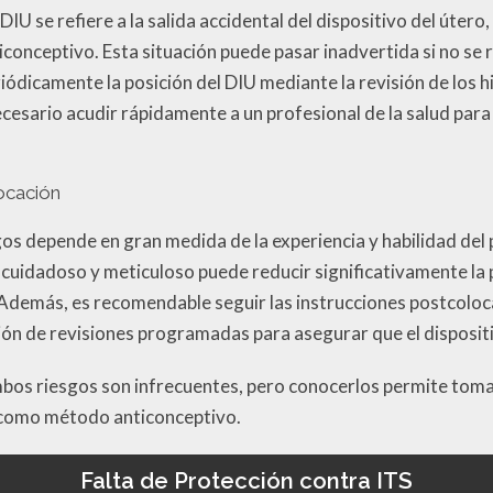
 DIU se refiere a la salida accidental del dispositivo del úte
onceptivo. Esta situación puede pasar inadvertida si no se r
eriódicamente la posición del DIU mediante la revisión de los h
cesario acudir rápidamente a un profesional de la salud para
ocación
gos depende en gran medida de la experiencia y habilidad del
cuidadoso y meticuloso puede reducir significativamente la 
Además, es recomendable seguir las instrucciones postcoloc
ción de revisiones programadas para asegurar que el disposit
mbos riesgos son infrecuentes, pero conocerlos permite tom
e como método anticonceptivo.
Falta de Protección contra ITS