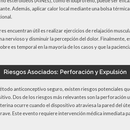
no esteroideos (AINEs), como el ibuprofeno, puede ser eficaz
ante. Además, aplicar calor local mediante una bolsa térmica 
ional.
s encuentran útil es realizar ejercicios de relajación muscul
a nervioso y disminuir la percepción del dolor. Finalmente, 
obre es temporal en la mayoría de los casos y que la paciencia
Riesgos Asociados: Perforación y Expulsión
 método anticonceptivo seguro, existen riesgos potenciales q
itivo. Dos de los riesgos más relevantes son la perforación ut
terina ocurre cuando el dispositivo atraviesa la pared del úte
rave. Este evento requiere intervención médica inmediata p