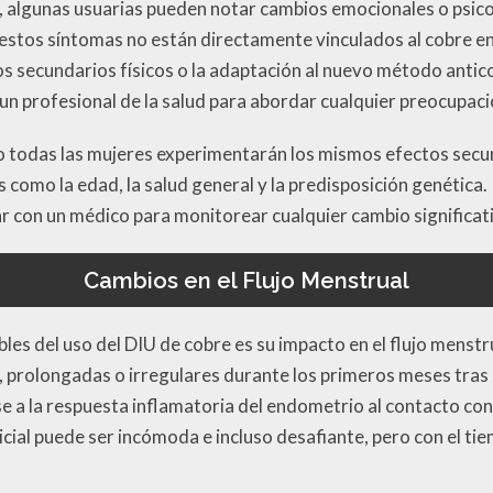
, algunas usuarias pueden notar cambios emocionales o psico
estos síntomas no están directamente vinculados al cobre en 
os secundarios físicos o la adaptación al nuevo método antic
un profesional de la salud para abordar cualquier preocupaci
o todas las mujeres experimentarán los mismos efectos secu
s como la edad, la salud general y la predisposición genética.
ar con un médico para monitorear cualquier cambio significat
Cambios en el Flujo Menstrual
les del uso del DIU de cobre es su impacto en el flujo menst
prolongadas o irregulares durante los primeros meses tras la
e a la respuesta inflamatoria del endometrio al contacto con 
cial puede ser incómoda e incluso desafiante, pero con el tie