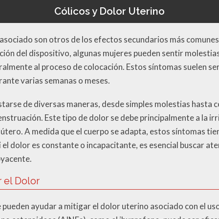
Cólicos y Dolor Uterino
or asociado son otros de los efectos secundarios más comunes
rción del dispositivo, algunas mujeres pueden sentir molesti
almente al proceso de colocación. Estos síntomas suelen ser 
urante varias semanas o meses.
starse de diversas maneras, desde simples molestias hasta cól
truación. Este tipo de dolor se debe principalmente a la irri
l útero. A medida que el cuerpo se adapta, estos síntomas tie
 el dolor es constante o incapacitante, es esencial buscar a
byacente.
 el Dolor
 pueden ayudar a mitigar el dolor uterino asociado con el uso