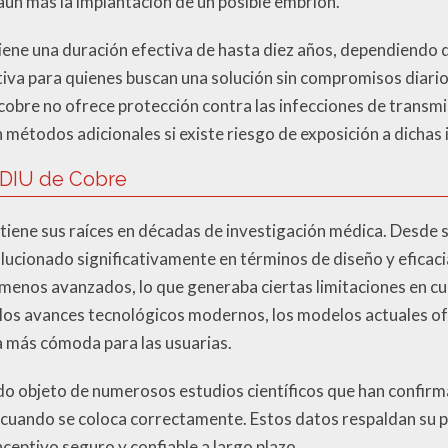
aún más la implantación de un posible embrión.
ene una duración efectiva de hasta diez años, dependiendo del
tiva para quienes buscan una solución sin compromisos diari
cobre no ofrece protección contra las infecciones de transmis
étodos adicionales si existe riesgo de exposición a dichas 
l DIU de Cobre
 tiene sus raíces en décadas de investigación médica. Desde s
volucionado significativamente en términos de diseño y eficaci
n menos avanzados, lo que generaba ciertas limitaciones en c
 los avances tecnológicos modernos, los modelos actuales o
ia más cómoda para las usuarias.
do objeto de numerosos estudios científicos que han confirma
1% cuando se coloca correctamente. Estos datos respaldan su 
eptivo seguro y confiable a largo plazo.