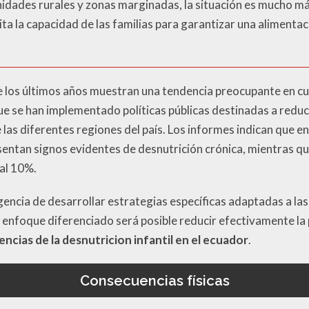
ades rurales y zonas marginadas, la situación es mucho más c
ita la capacidad de las familias para garantizar una alimenta
 los últimos años muestran una tendencia preocupante en cua
que se han implementado políticas públicas destinadas a reduc
las diferentes regiones del país. Los informes indican que en
sentan signos evidentes de desnutrición crónica, mientras qu
 al 10%.
encia de desarrollar estrategias específicas adaptadas a las
 enfoque diferenciado será posible reducir efectivamente la 
ncias de la desnutricion infantil en el ecuador
.
Consecuencias físicas