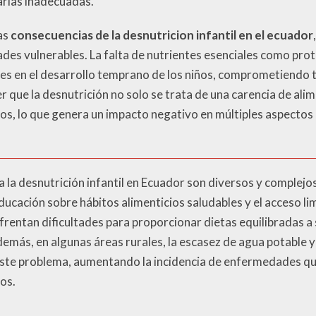
arias inadecuadas.
as
consecuencias de la desnutricion infantil en el ecuador
des vulnerables. La falta de nutrientes esenciales como prot
ves en el desarrollo temprano de los niños, comprometiendo 
 que la desnutrición no solo se trata de una carencia de ali
stos, lo que genera un impacto negativo en múltiples aspectos d
 la desnutrición infantil en Ecuador son diversos y complejos
ducación sobre hábitos alimenticios saludables y el acceso lim
frentan dificultades para proporcionar dietas equilibradas a s
demás, en algunas áreas rurales, la escasez de agua potable y
ste problema, aumentando la incidencia de enfermedades q
ños.