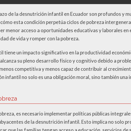
lazo de la desnutrición infantil en Ecuador son profundos y m
 cómo esta condición perpetúa ciclos de pobreza intergenera
er menor acceso a oportunidades educativas y laborales en el
idad de vida y romper con la pobreza.
il tiene un impacto significativo en la productividad económ
 alcanza su pleno desarrollo físico y cognitivo debido a probl
 menos competitiva y menos capaz de contribuir al crecimien
ón infantil no solo es una obligación moral, sino también una 
obreza
breza, es necesario implementar políticas públicas integrale
byacentes de la desnutrición infantil. Esto implica no solo p
rar que las familias tengan acceso a educación, servicios de