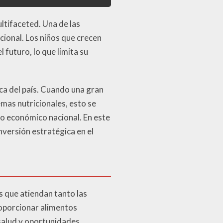
ultifaceted. Una de las
cional. Los niños que crecen
 futuro, lo que limita su
ica del país. Cuando una gran
emas nutricionales, esto se
to económico nacional. En este
inversión estratégica en el
s que atiendan tanto las
roporcionar alimentos
 salud y oportunidades