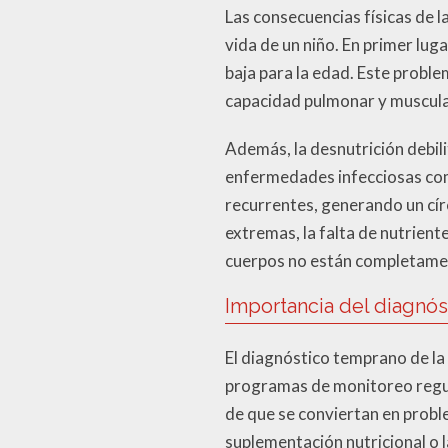
Las consecuencias físicas de l
vida de un niño. En primer lug
baja para la edad. Este proble
capacidad pulmonar y muscular, 
Además, la desnutrición debil
enfermedades infecciosas com
recurrentes, generando un círc
extremas, la falta de nutrient
cuerpos no están completame
Importancia del diagnó
El diagnóstico temprano de la
programas de monitoreo regular
de que se conviertan en probl
suplementación nutricional o 