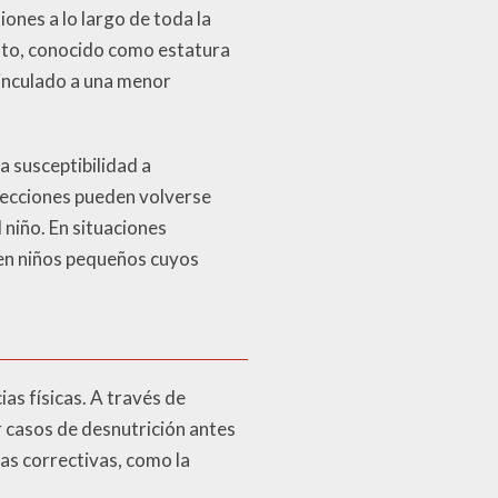
iones a lo largo de toda la
iento, conocido como estatura
 vinculado a una menor
a susceptibilidad a
fecciones pueden volverse
 niño. En situaciones
e en niños pequeños cuyos
as físicas. A través de
r casos de desnutrición antes
as correctivas, como la