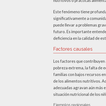
nutritivos o prácticas aliment
Este fenómeno tiene profund
significativamente a comunida
puede llevar a problemas gra
futuro. Es importante entender
deficiencia en la calidad de e
Factores causales
Los factores que contribuyen a
pobreza extrema, la falta de e
familias con bajos recursos en
de los alimentos nutritivos. A
adecuadas agravan aún más e
situación nutricional de los ni
Ejemplos regionales