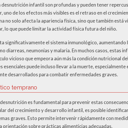
a desnutrición infantil son profundas y pueden tener repercus
ar, uno de los efectos más visibles es el retraso en el crecim
ma no solo afecta la apariencia física, sino que también está
lo que puede limitar la actividad física futura del niño.
ita significativamente el sistema inmunológico, aumentando l
o diarreas, neumonías y malaria. En muchos casos, estas in
ulo vicioso que empeora aún más la condición nutricional del
es esenciales puede incluso llevar a la muerte, especialment
nte desarrollados para combatir enfermedades graves.
stico temprano
 desnutrición es fundamental para prevenir estas consecuenci
 del crecimiento y desarrollo infantil, es posible identifica
emas graves. Esto permite intervenir rápidamente con medid
la orientación sobre prácticas alimenticias adecuadas.