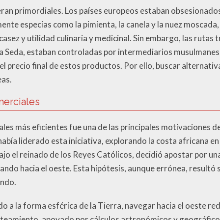
ran primordiales. Los países europeos estaban obsesionados
mente especias como la pimienta, la canela y la nuez moscada
asez y utilidad culinaria y medicinal. Sin embargo, las rutas 
a Seda, estaban controladas por intermediarios musulmanes 
 precio final de estos productos. Por ello, buscar alternati
eas.
erciales
es más eficientes fue una de las principales motivaciones de
había liderado esta iniciativa, explorando la costa africana e
ajo el reinado de los Reyes Católicos, decidió apostar por un
ando hacia el oeste. Esta hipótesis, aunque errónea, resultó s
ndo.
a la forma esférica de la Tierra, navegar hacia el oeste red
anteamiento, apoyado por cálculos astronómicos y geográficos