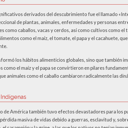
nificativos derivados del descubrimiento fue el llamado «In
reccional de plantas, animales, enfermedades y personas entr
 como caballos, vacas y cerdos, así como cultivos como el tr
imentos como el maíz, el tomate, el papa y el cacahuete, que
nte.
sformó los hábitos alimenticios globales, sino que también im
 como el maíz y el papa se convirtieron en pilares fundament
ue animales como el caballo cambiaron radicalmente las diná
 Indígenas
o de América también tuvo efectos devastadores para los pu
 pérdida masiva de vidas debido a guerras, esclavitud y, sobr
el sarampión y la gripe, a las que los nativos no tenían inmu