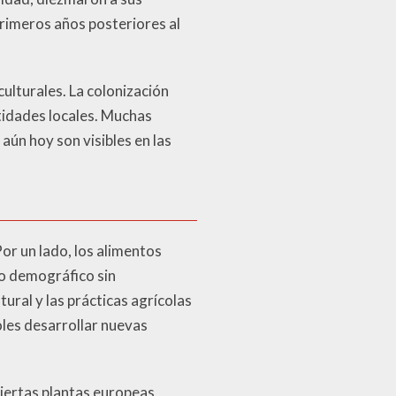
primeros años posteriores al
ulturales. La colonización
ntidades locales. Muchas
aún hoy son visibles en las
or un lado, los alimentos
to demográfico sin
ural y las prácticas agrícolas
doles desarrollar nuevas
iertas plantas europeas