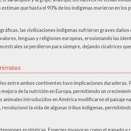
 estiman que hasta el 90% de los indígenas murieron en los 
ficas, las civilizaciones indígenas sufrieron graves daños c
 valores, lenguas y religiones europeas, erosionando las ide
cestrales se perdieron para siempre, dejando cicatrices que 
Animales
ales entre ambos continentes tuvo implicaciones duraderas. P
 mejora de la nutrición en Europa, permitiendo un crecimien
s animales introducidos en América modificaron el paisaje nat
lo, revolucionó la vida de algunas tribus indígenas, permitién
tensiones ecológicas. Especies invasoras como el ganado y c