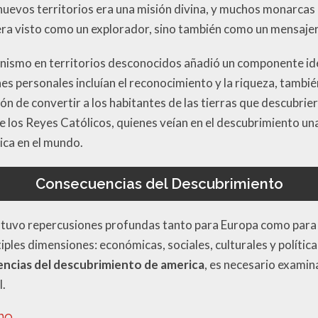
 nuevos territorios era una misión divina, y muchos monarcas
era visto como un explorador, sino también como un mensajer
ianismo en territorios desconocidos añadió un componente id
s personales incluían el reconocimiento y la riqueza, tambié
ión de convertir a los habitantes de las tierras que descubrie
de los Reyes Católicos, quienes veían en el descubrimiento u
lica en el mundo.
Consecuencias del Descubrimiento
tuvo repercusiones profundas tanto para Europa como para l
ples dimensiones: económicas, sociales, culturales y polític
encias del descubrimiento de america
, es necesario exami
l.
no