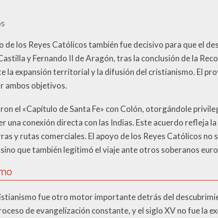
os
ico de los Reyes Católicos también fue decisivo para que el 
e Castilla y Fernando II de Aragón, tras la conclusión de la R
 la expansión territorial y la difusión del cristianismo. El p
r ambos objetivos.
on el «Capítulo de Santa Fe» con Colón, otorgándole privile
cer una conexión directa con las Indias. Este acuerdo refleja l
ras y rutas comerciales. El apoyo de los Reyes Católicos no 
 sino que también legitimó el viaje ante otros soberanos eur
smo
cristianismo fue otro motor importante detrás del descubrimi
oceso de evangelización constante, y el siglo XV no fue la ex