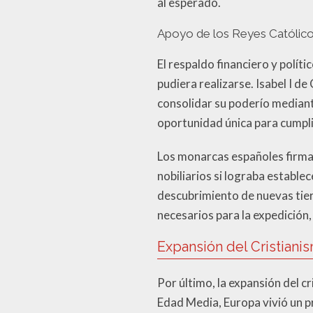
al esperado.
Apoyo de los Reyes Católic
El respaldo financiero y polít
pudiera realizarse. Isabel I d
consolidar su poderío mediante
oportunidad única para cumpli
Los monarcas españoles firmar
nobiliarios si lograba estable
descubrimiento de nuevas tier
necesarios para la expedición,
Expansión del Cristiani
Por último, la expansión del 
Edad Media, Europa vivió un pr