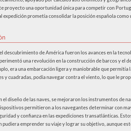
te proyecto una oportunidad única para competir con Portuga
tal expedición prometía consolidar la posición española como 
ón
 el descubrimiento de América fueron los avances en la tecnol
xperimentó una revolución en la construcción de barcos y el 
mplo, era una embarcación ligera y maniobrable que permitía 
s y cuadradas, podía navegar contra el viento, lo que le pro
 el diseño de las naves, se mejoraron los instrumentos de n
 dispositivos permitieron a los navegantes determinar con may
eguridad y confianza en las expediciones transatlánticas. Est
pudiera emprender su viaje y lograr su objetivo, aunque est