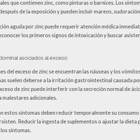
ales que contienen zinc, como pinturas o barnices. Los sínto
espués de la exposición y pueden incluir mareos, sudoración
ación aguda por zinc puede requerir atención médica inmediat
conocer los primeros signos de intoxicación y buscar asisten
dominal asociados al exceso
s del exceso de zinc se encuentran las náuseas y los vómit
s suelen deberse a la irritación gastrointestinal causada por
xceso de zinc puede interferir con la secreción normal de áci
a malestares adicionales.
n estos síntomas deben reducir temporalmente su consumo d
rsisten. Reducir la ingesta de suplementos o ajustar la dieta 
r los síntomas.