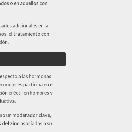
ados o en aquellos con
tades adicionales en la
sos, el tratamiento con
ción.
 respecto a las hormonas
n mujeres participa en el
ción eréctil en hombres y
ductiva.
omo un moderador clave,
 del zinc
asociadas a su
.