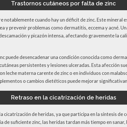
Trastornos cutáneos por falta de zinc
re notablemente cuando hay un déficit de zinc. Este mineral e
nea y prevenir problemas como dermatitis, eccema y acné. U
escamación y picazón intensa, afectando gravemente la calid
 zinc puede desencadenar una condición conocida como dermatit
cutáneas persistentes y lesiones ulceradas. Esta afección su
n leche materna carente de zinc o en individuos con malabsor
suplementos o cambios dietéticos puede mejorar significativa
Retraso en la cicatrización de heridas
 la cicatrización de heridas, ya que participa en la síntesis de
a de suficiente zinc, las heridas tardan más tiempo en sanar,