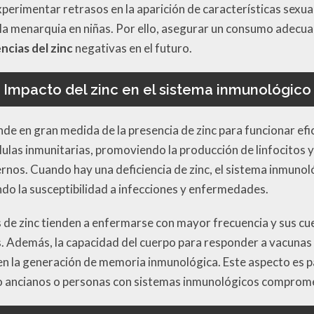
xperimentar retrasos en la aparición de características sexu
 la menarquia en niñas. Por ello, asegurar un consumo adecua
cias del zinc
negativas en el futuro.
Impacto del zinc en el sistema inmunológico
de en gran medida de la presencia de zinc para funcionar ef
células inmunitarias, promoviendo la producción de linfocitos 
nos. Cuando hay una deficiencia de zinc, el sistema inmunoló
o la susceptibilidad a infecciones y enfermedades.
s de zinc tienden a enfermarse con mayor frecuencia y sus c
es. Además, la capacidad del cuerpo para responder a vacun
e en la generación de memoria inmunológica. Este aspecto es 
o ancianos o personas con sistemas inmunológicos comprom