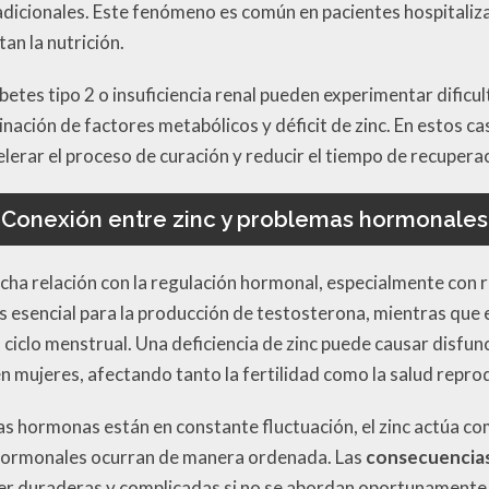
adicionales. Este fenómeno es común en pacientes hospitaliz
an la nutrición.
etes tipo 2 o insuficiencia renal pueden experimentar dificul
inación de factores metabólicos y déficit de zinc. En estos ca
lerar el proceso de curación y reducir el tiempo de recupera
Conexión entre zinc y problemas hormonales
recha relación con la regulación hormonal, especialmente con
es esencial para la producción de testosterona, mientras que e
 ciclo menstrual. Una deficiencia de zinc puede causar disfun
n mujeres, afectando tanto la fertilidad como la salud repro
as hormonas están en constante fluctuación, el zinc actúa c
hormonales ocurran de manera ordenada. Las
consecuencias
ser duraderas y complicadas si no se abordan oportunamente