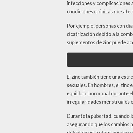
infecciones y complicaciones 
condiciones crónicas que afect
Por ejemplo, personas con diab
cicatrización debido a la comb
suplementos de zinc puede ace
El zinc también tiene una est
sexuales. En hombres, el zinc 
equilibrio hormonal durante el
irregularidades menstruales e
Durante la pubertad, cuando l
asegurando que los cambios 
déficit en esta etapa pueden 