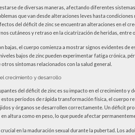
festarse de diversas maneras, afectando diferentes sistemas d
roblemas que van desde alteraciones leves hasta condiciones 
fectos del déficit de zinc se encuentran alteraciones en el cr
os cutáneos y retraso en la cicatrización de heridas, entre 
on bajas, el cuerpo comienza a mostrar signos evidentes de es
niveles bajos de zinc pueden experimentar fatiga crónica, pér
otros síntomas relacionados con la salud general.
l crecimiento y desarrollo
antes del déficit de zinc es su impacto en el crecimiento y 
 estos períodos de rápida transformación física, el cuerpo r
tejidos y órganos se desarrollen correctamente. Un déficit p
o en altura como en peso, lo que puede afectar permanentemen
 crucial en la maduración sexual durante la pubertad. Los ado