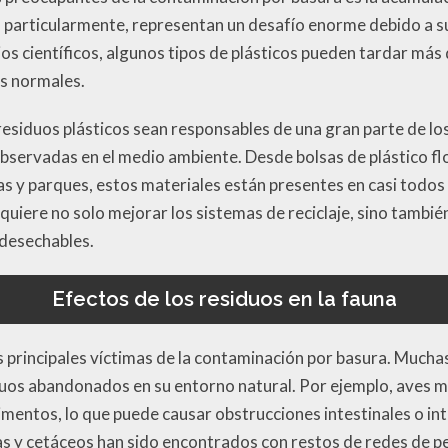
 particularmente, representan un desafío enorme debido a su 
s científicos, algunos tipos de plásticos pueden tardar más
s normales.
 residuos plásticos sean responsables de una gran parte de lo
bservadas en el medio ambiente. Desde bolsas de plástico fl
s y parques, estos materiales están presentes en casi todos 
quiere no solo mejorar los sistemas de reciclaje, sino tambié
 desechables.
Efectos de los residuos en la fauna
as principales víctimas de la contaminación por basura. Much
duos abandonados en su entorno natural. Por ejemplo, aves m
imentos, lo que puede causar obstrucciones intestinales o in
 y cetáceos han sido encontrados con restos de redes de pes