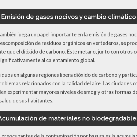
Emisión de gases nocivos y cambio climático
ambién juega un papel importante en la emisión de gases noc
descomposición de residuos orgánicos en vertederos, se pro
e que el dióxido de carbono. Este metano, junto con otros 
ignificativamente al calentamiento global.
siduos en algunas regiones libera dióxido de carbono y partíc
blemas relacionados con la calidad del aire. Las ciudades co
len experimentar mayores niveles de smog y otras formas d
salud de sus habitantes.
Acumulación de materiales no biodegradable
s preocupantes de la contaminación por basura es la acumula