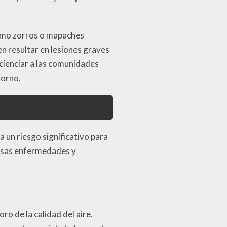
como zorros o mapaches
n resultar en lesiones graves
ncienciar a las comunidades
torno.
 un riesgo significativo para
ersas enfermedades y
ro de la calidad del aire.