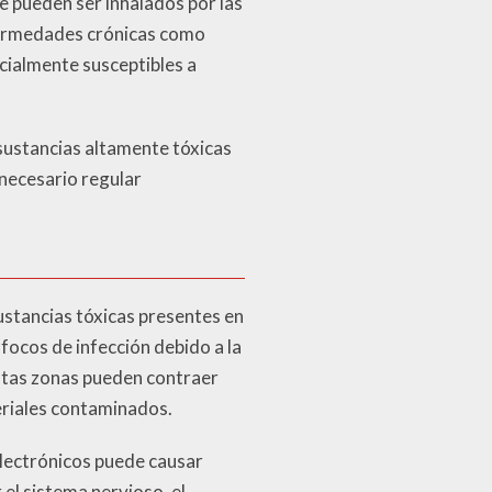
 pueden ser inhalados por las
nfermedades crónicas como
cialmente susceptibles a
 sustancias altamente tóxicas
 necesario regular
sustancias tóxicas presentes en
focos de infección debido a la
stas zonas pueden contraer
eriales contaminados.
electrónicos puede causar
el sistema nervioso, el