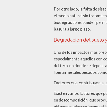
Por otro lado, la falta de sist
el medio natural sin tratamien
biodegradables pueden perman
basura
a largo plazo.
Degradación del suelo y
Uno de los impactos más preoc
especialmente aquellos con con
del terreno donde se deposita
liberan metales pesados como 
Factores que contribuyen a l
Existen varios factores que p
en descomposición, que produc
pH puede volverse incompatibl