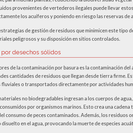
íquidos provenientes de vertederos ilegales puede llevar est
tamente los acuíferos y poniendo en riesgo las reservas de 
strategias de gestión de residuos que minimicen este tipo 
ales peligrosos y su disposición en sitios controlados.
 por desechos sólidos
res de la contaminación por basura es la contaminación del a
ndes cantidades de residuos que llegan desde tierra firme. 
s fluviales o transportados directamente por actividades hu
materiales no biodegradables ingresan a los cuerpos de agu
n consumidos por organismos marinos. Esto crea una cadena t
 del consumo de peces contaminados. Además, los residuos 
 disuelto en el agua, provocando la muerte de especies acuát