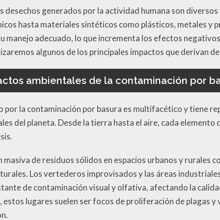
s desechos generados por la actividad humana son diversos 
icos hasta materiales sintéticos como plásticos, metales y 
u manejo adecuado, lo que incrementa los efectos negativos
lizaremos algunos de los principales impactos que derivan de
ctos ambientales de la contaminación por b
 por la contaminación por basura es multifacético y tiene r
es del planeta. Desde la tierra hasta el aire, cada elemento
sis.
n masiva de residuos sólidos en espacios urbanos y rurales c
naturales. Los vertederos improvisados y las áreas industrial
ante de contaminación visual y olfativa, afectando la calida
 estos lugares suelen ser focos de proliferación de plagas y
ón.