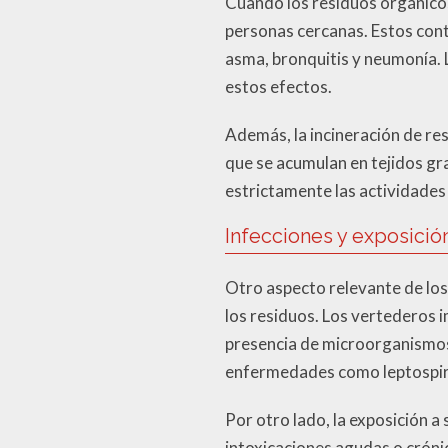
Cuando los residuos orgánicos
personas cercanas. Estos cont
asma, bronquitis y neumonía. 
estos efectos.
Además, la incineración de re
que se acumulan en tejidos gr
estrictamente las actividades 
Infecciones y exposición
Otro aspecto relevante de los 
los residuos. Los vertederos i
presencia de microorganismos
enfermedades como leptospiros
Por otro lado, la exposición 
intoxicaciones agudas o cróni