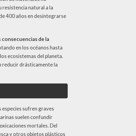
resistencia natural a la
 de 400 años en desintegrarse
s
consecuencias de la
otando en los océanos hasta
los ecosistemas del planeta.
n reducir drásticamente la
as especies sufren graves
arinas suelen confundir
toxicaciones mortales. Del
ca y otros objetos plásticos