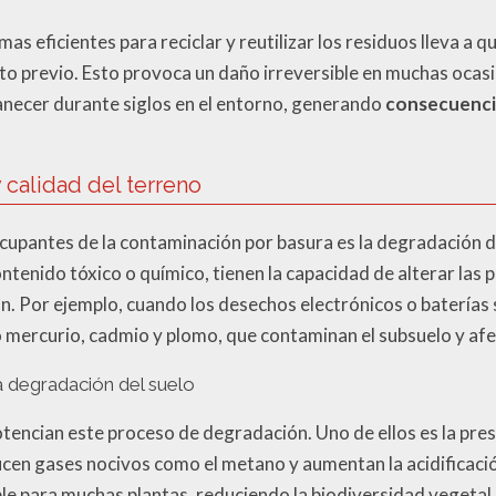
emas eficientes para reciclar y reutilizar los residuos lleva a
to previo. Esto provoca un daño irreversible en muchas ocasi
ecer durante siglos en el entorno, generando
consecuencia
 calidad del terreno
upantes de la contaminación por basura es la degradación del
tenido tóxico o químico, tienen la capacidad de alterar las 
n. Por ejemplo, cuando los desechos electrónicos o baterías
mercurio, cadmio y plomo, que contaminan el subsuelo y afect
a degradación del suelo
otencian este proceso de degradación. Uno de ellos es la pre
en gases nocivos como el metano y aumentan la acidificación
e para muchas plantas, reduciendo la biodiversidad vegetal