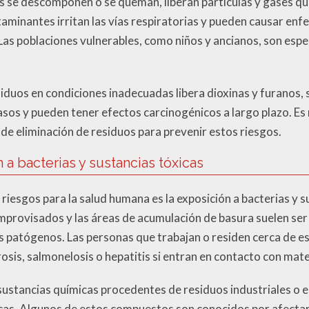
 se descomponen o se queman, liberan partículas y gases que
aminantes irritan las vías respiratorias y pueden causar e
Las poblaciones vulnerables, como niños y ancianos, son espe
siduos en condiciones inadecuadas libera dioxinas y furanos,
asos y pueden tener efectos carcinogénicos a largo plazo. Es
de eliminación de residuos para prevenir estos riesgos.
 a bacterias y sustancias tóxicas
riesgos para la salud humana es la exposición a bacterias y 
mprovisados y las áreas de acumulación de basura suelen ser 
 patógenos. Las personas que trabajan o residen cerca de e
is, salmonelosis o hepatitis si entran en contacto con mat
a sustancias químicas procedentes de residuos industriales o 
cas. Algunos de estos compuestos son conocidos por afectar 