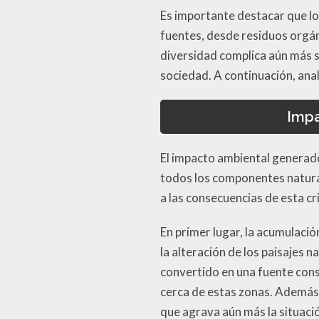
Es importante destacar que lo
fuentes, desde residuos orgán
diversidad complica aún más s
sociedad. A continuación, ana
Impa
El impacto ambiental generado
todos los componentes natural
a las consecuencias de esta cri
En primer lugar, la acumulació
la alteración de los paisajes 
convertido en una fuente const
cerca de estas zonas. Además,
que agrava aún más la situaci