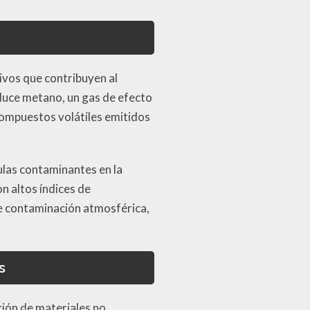
ivos que contribuyen al
duce metano, un gas de efecto
compuestos volátiles emitidos
ulas contaminantes en la
n altos índices de
e contaminación atmosférica,
s
ción de materiales no