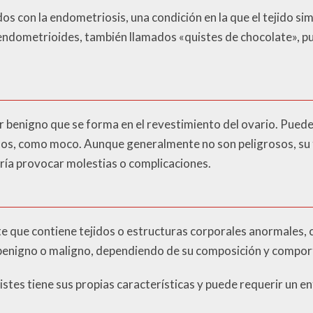
s con la endometriosis, una condición en la que el tejido simi
s endometrioides, también llamados «quistes de chocolate», p
r benigno que se forma en el revestimiento del ovario. Pueden
sos, como moco. Aunque generalmente no son peligrosos, s
dría provocar molestias o complicaciones.
te que contiene tejidos o estructuras corporales anormales, c
r benigno o maligno, dependiendo de su composición y compo
stes tiene sus propias características y puede requerir un e