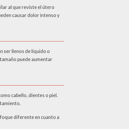
lar al que reviste el útero
ueden causar dolor intenso y
 ser llenos de líquido o
u tamaño puede aumentar
omo cabello, dientes o piel.
rtamiento.
nfoque diferente en cuanto a