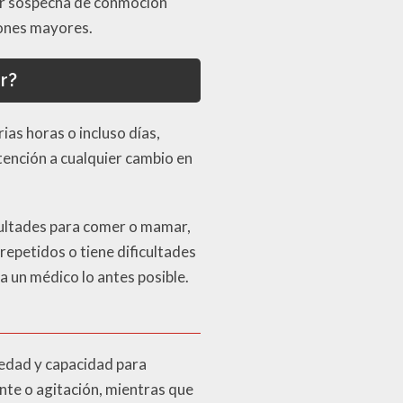
ier sospecha de conmoción
iones mayores.
r?
as horas o incluso días,
tención a cualquier cambio en
icultades para comer o mamar,
repetidos o tiene dificultades
 un médico lo antes posible.
 edad y capacidad para
te o agitación, mientras que