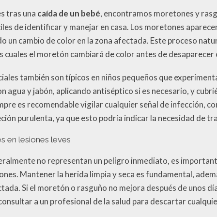
es tras una
caída de un bebé
, encontramos moretones y rasgu
áciles de identificar y manejar en casa. Los moretones aparec
ndo un cambio de color en la zona afectada. Este proceso natu
os cuales el moretón cambiará de color antes de desaparece
ciales también son típicos en niños pequeños que experiment
on agua y jabón, aplicando antiséptico si es necesario, y cubr
empre es recomendable vigilar cualquier señal de infección, 
ción purulenta, ya que esto podría indicar la necesidad de t
s en lesiones leves
eralmente no representan un peligro inmediato, es importan
ones. Mantener la herida limpia y seca es fundamental, ademá
ctada. Si el moretón o rasguño no mejora después de unos dí
nsultar a un profesional de la salud para descartar cualqui