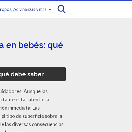
iropos, Adivinanzas y más
da en bebés: qué
 qué debe saber
cuidadores. Aunque las
rtante estar atentos a
ión inmediata. Las
el tipo de superficie sobre la
lle las diversas consecuencias