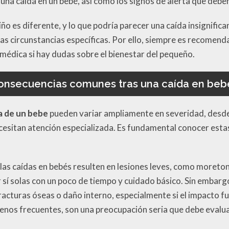
una caída en un bebé, así como los signos de alerta que debe
iño es diferente, y lo que podría parecer una caída insignifi
s circunstancias específicas. Por ello, siempre es recomend
 médica si hay dudas sobre el bienestar del pequeño.
onsecuencias comunes tras una caída en beb
a de un bebe
pueden variar ampliamente en severidad, desd
esitan atención especializada. Es fundamental conocer estas
 las caídas en bebés resulten en lesiones leves, como moret
 sí solas con un poco de tiempo y cuidado básico. Sin embarg
acturas óseas o daño interno, especialmente si el impacto fu
menos frecuentes, son una preocupación seria que debe eval