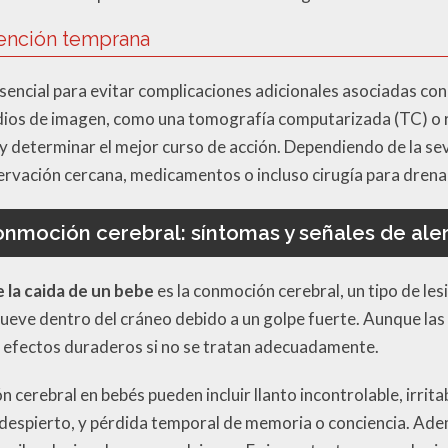
vención temprana
sencial para evitar complicaciones adicionales asociadas co
dios de imagen, como una tomografía computarizada (TC) o 
 y determinar el mejor curso de acción. Dependiendo de la s
ervación cercana, medicamentos o incluso cirugía para drena
nmoción cerebral: síntomas y señales de ale
 la caida de un bebe
es la conmoción cerebral, un tipo de le
ueve dentro del cráneo debido a un golpe fuerte. Aunque la
r efectos duraderos si no se tratan adecuadamente.
cerebral en bebés pueden incluir llanto incontrolable, irrita
despierto, y pérdida temporal de memoria o conciencia. Ad