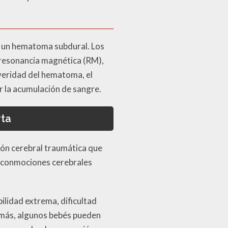
n un hematoma subdural. Los
resonancia magnética (RM),
everidad del hematoma, el
r la acumulación de sangre.
rta
sión cerebral traumática que
s conmociones cerebrales
bilidad extrema, dificultad
emás, algunos bebés pueden