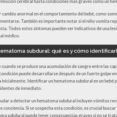
onmoción cerebral hasta condiciones más graves como un he
ier cambio anormal en el comportamiento del bebé, como somno
limentarse. También es importante notar si el niño vomita r
esta. Todos estos síntomas pueden ser indicativos de una les
al médico.
ematoma subdural: qué es y cómo identificar
cuando se produce una acumulación de sangre entre las capa
a condición puede desarrollarse después de un fuerte golpe e
 inicialmente. Identificar un hematoma subdural en un bebé 
identes de inmediato.
udar a detectar un hematoma subdural incluyen vómitos recu
e conciencia. Si se sospecha esta condición, es crucial busca
ma subdural puede tener consecuencias graves si no se trata