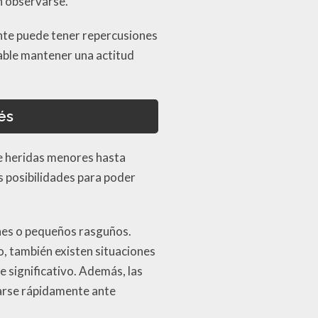
n observarse.
cante puede tener repercusiones
able mantener una actitud
és
e heridas menores hasta
 posibilidades para poder
ones o pequeños rasguños.
o, también existen situaciones
e significativo. Además, las
uarse rápidamente ante