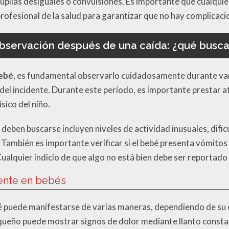
upilas desiguales o convulsiones. Es importante que cualqu
profesional de la salud para garantizar que no hay complicac
bservación después de una caída: ¿qué busca
bebé
, es fundamental observarlo cuidadosamente durante vari
del incidente. Durante este período, es importante prestar a
sico del niño.
 deben buscarse incluyen niveles de actividad inusuales, dif
También es importante verificar si el bebé presenta vómitos 
lquier indicio de que algo no está bien debe ser reportado a
tente en bebés
bé puede manifestarse de varias maneras, dependiendo de su
ueño puede mostrar signos de dolor mediante llanto constan