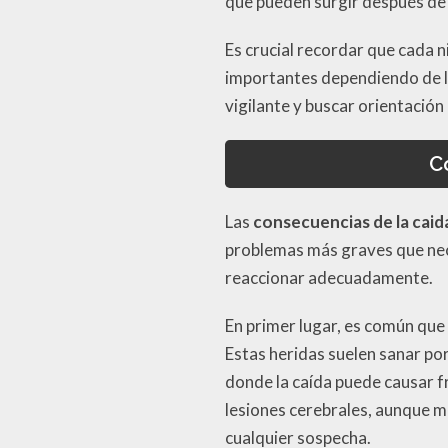
que pueden surgir después de 
Es crucial recordar que cada n
importantes dependiendo de la
vigilante y buscar orientación
C
Las
consecuencias de la caid
problemas más graves que nec
reaccionar adecuadamente.
En primer lugar, es común que
Estas heridas suelen sanar por
donde la caída puede causar fr
lesiones cerebrales, aunque 
cualquier sospecha.