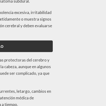
matoma subdural.
lencia excesiva, irritabilidad
epetidamente o muestra signos
ión cerebral y deben evaluarse
lo
s protectoras del cerebro y
n la cabeza, aunque en algunos
puede ser complicado, ya que
rrentes, letargo, cambios en
r atención médica de
 a tiempo.