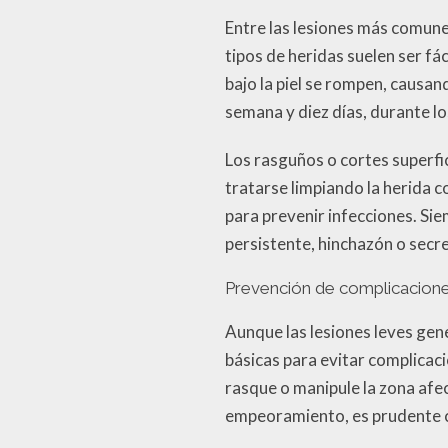
Entre las lesiones más comun
tipos de heridas suelen ser f
bajo la piel se rompen, causa
semana y diez días, durante l
Los rasguños o cortes superfi
tratarse limpiando la herida c
para prevenir infecciones. Si
persistente, hinchazón o secre
Prevención de complicacione
Aunque las lesiones leves gen
básicas para evitar complicaci
rasque o manipule la zona afe
empeoramiento, es prudente co