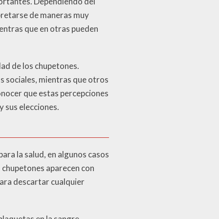
mportantes. Dependiendo del
erpretarse de maneras muy
ientras que en otras pueden
idad de los chupetones.
s sociales, mientras que otros
onocer que estas percepciones
y sus elecciones.
ara la salud, en algunos casos
os chupetones aparecen con
para descartar cualquier
plaquetas en la sangre,