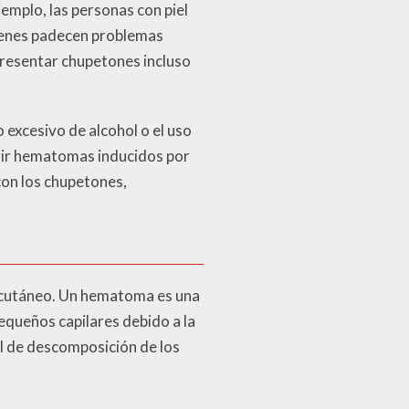
jemplo, las personas con piel
ienes padecen problemas
presentar chupetones incluso
 excesivo de alcohol o el uso
rir hematomas inducidos por
con los chupetones,
bcutáneo. Un hematoma es una
equeños capilares debido a la
al de descomposición de los