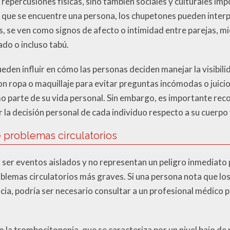
 repercusiones físicas, sino también sociales y culturales i
 el que se encuentre una persona, los chupetones pueden int
as, se ven como signos de afecto o intimidad entre parejas, m
ado o incluso tabú.
ueden influir en cómo las personas deciden manejar la visibil
on ropa o maquillaje para evitar preguntas incómodas o juicio
o parte de su vida personal. Sin embargo, es importante rec
la decisión personal de cada individuo respecto a su cuerpo 
 problemas circulatorios
ser eventos aislados y no representan un peligro inmediato p
blemas circulatorios más graves. Si una persona nota que l
cia, podría ser necesario consultar a un profesional médico 
la trombocitopenia, que se caracteriza por un nivel bajo de 