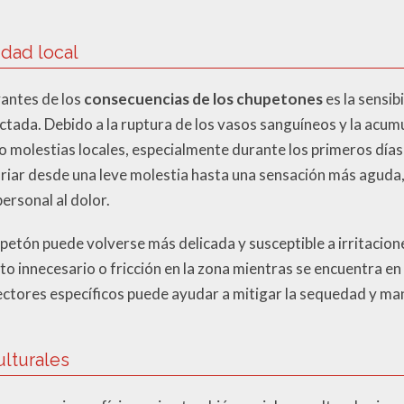
dad local
vantes de los
consecuencias de los chupetones
es la sensib
tada. Debido a la ruptura de los vasos sanguíneos y la acumul
 molestias locales, especialmente durante los primeros días
ariar desde una leve molestia hasta una sensación más aguda
ersonal al dolor.
upetón puede volverse más delicada y susceptible a irritacione
cto innecesario o fricción en la zona mientras se encuentra en
ctores específicos puede ayudar a mitigar la sequedad y mant
ulturales