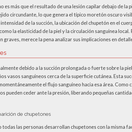
 es más que el resultado de una lesión capilar debajo de la p
jido circundante, lo que genera el típico moretón oscuro visi
intensidad de la succión, la ubicación del chupetón en el cuerp
omo la elasticidad de la piel y la circulación sanguínea local.
 graves, merece la pena analizar sus implicaciones en detall
nes
lmente debido a la succión prolongada o fuerte sobre la piel,
os vasos sanguíneos cerca de la superficie cutánea. Esta suc
 momentáneamente el flujo sanguíneo hacia esa área. Como c
nos pueden ceder ante la presión, liberando pequeñas cantida
aparición de chupetones
 todas las personas desarrollan chupetones con la misma fac