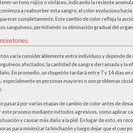
 tener un tono rojizo o violáceo, indicando la reciente acumul
comienza a reabsorber esta sangre, el color evoluciona hacia
parecer completamente. Este cambio de color refleja la acci
s sanguíneos, permitiendo su eliminación gradual del orga
 moretones
petón varía considerablemente entre individuos y depende de 
anguíneos afectados, la cantidad de sangre derramada y la ef
daño. En promedio, un chupetón tardará entre 7 y 14 días en
s, especialmente en personas mayores o con problemas circul
e.
ón pasará por varias etapas de cambio de color antes de des
r este proceso mediante métodos agresivos, como aplicar cal
ituación y causar más daño a la piel. En lugar de esto, es r
horas para minimizar la hinchazón y luego dejar que el cuerpo