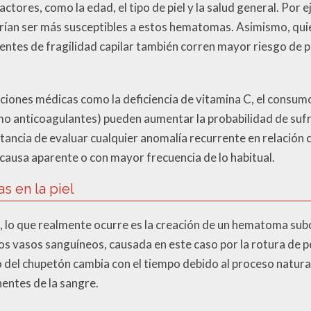
ctores, como la edad, el tipo de piel y la salud general. Por e
drían ser más susceptibles a estos hematomas. Asimismo, qu
dentes de fragilidad capilar también corren mayor riesgo de 
ciones médicas como la deficiencia de vitamina C, el consumo
o anticoagulantes) pueden aumentar la probabilidad de suf
tancia de evaluar cualquier anomalía recurrente en relación 
 causa aparente o con mayor frecuencia de lo habitual.
 en la piel
 lo que realmente ocurre es la creación de un hematoma su
los vasos sanguíneos, causada en este caso por la rotura de p
co del chupetón cambia con el tiempo debido al proceso natur
entes de la sangre.