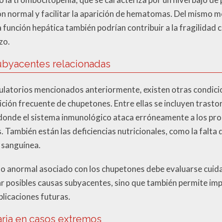
ión normal y facilitar la aparición de hematomas. Del mism
a función hepática también podrían contribuir a la fragilidad c
zo.
byacentes relacionadas
ulatorios mencionados anteriormente, existen otras condic
rición frecuente de chupetones. Entre ellas se incluyen tras
donde el sistema inmunológico ataca erróneamente a los prop
. También están las deficiencias nutricionales, como la falta 
n sanguínea.
 o anormal asociado con los chupetones debe evaluarse cui
car posibles causas subyacentes, sino que también permite i
licaciones futuras.
ria en casos extremos