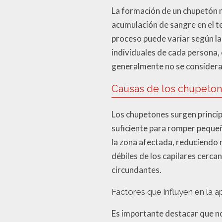
La formación de un chupetón no
acumulación de sangre en el te
proceso puede variar según la 
individuales de cada persona, c
generalmente no se consideran
Causas de los chupeto
Los chupetones surgen principa
suficiente para romper pequeñ
la zona afectada, reduciendo
débiles de los capilares cerca
circundantes.
Factores que influyen en la 
Es importante destacar que no