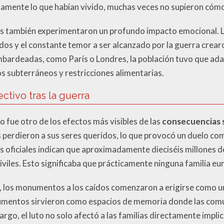
amente lo que habían vivido, muchas veces no supieron cóm
es también experimentaron un profundo impacto emocional. La
dados y el constante temor a ser alcanzado por la guerra crea
mbardeadas, como París o Londres, la población tuvo que ad
os subterráneos y restricciones alimentarias.
ctivo tras la guerra
vo fue otro de los efectos más visibles de las
consecuencias s
s perdieron a sus seres queridos, lo que provocó un duelo com
ras oficiales indican que aproximadamente dieciséis millones
y civiles. Esto significaba que prácticamente ninguna familia 
 los monumentos a los caídos comenzaron a erigirse como un
umentos sirvieron como espacios de memoria donde las comu
rgo, el luto no solo afectó a las familias directamente implic