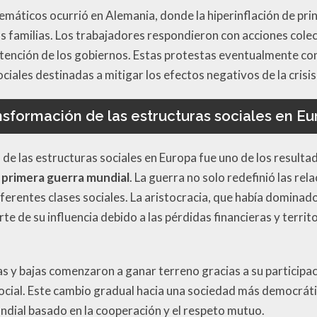
máticos ocurrió en Alemania, donde la hiperinflación de pri
as familias. Los trabajadores respondieron con acciones col
 atención de los gobiernos. Estas protestas eventualmente co
ciales destinadas a mitigar los efectos negativos de la crisi
sformación de las estructuras sociales en E
 de las estructuras sociales en Europa fue uno de los result
 primera guerra mundial
. La guerra no solo redefinió las re
ferentes clases sociales. La aristocracia, que había dominado 
te de su influencia debido a las pérdidas financieras y territ
as y bajas comenzaron a ganar terreno gracias a su participac
cial. Este cambio gradual hacia una sociedad más democrátic
dial basado en la cooperación y el respeto mutuo.