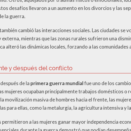
Estos desafíos llevaron a un aumento en los divorcios y las s
e la guerra.
a también cambió las interacciones sociales. Las ciudades se 
y externa, mientras que las zonas rurales sufrieron una dismi
ca alteró las dinámicas locales, forzando a las comunidades 
nte y después del conflicto
y después de la
primera guerra mundial
fue uno de los cambi
, las mujeres ocupaban principalmente trabajos domésticos o 
 la movilización masiva de hombres hacia el frente, las muje
s para ellas, como la metalurgia, la agricultura intensiva y 
s permitieron a las mujeres ganar mayor independencia econ
 esenciales durante la guerra demostró que podían desempeñ