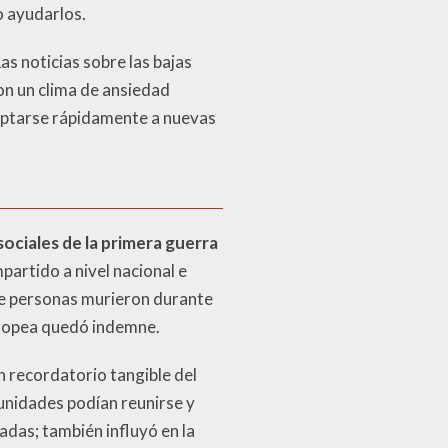
o ayudarlos.
s noticias sobre las bajas
ron un clima de ansiedad
aptarse rápidamente a nuevas
ociales de la primera guerra
partido a nivel nacional e
 de personas murieron durante
europea quedó indemne.
 recordatorio tangible del
nidades podían reunirse y
adas; también influyó en la