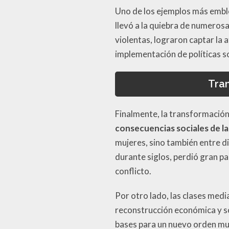
Uno de los ejemplos más emble
llevó a la quiebra de numeros
violentas, lograron captar la
implementación de políticas so
Tran
Finalmente, la transformación
consecuencias sociales de la
mujeres, sino también entre di
durante siglos, perdió gran par
conflicto.
Por otro lado, las clases medi
reconstrucción económica y so
bases para un nuevo orden mun