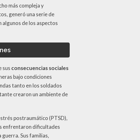
mucho más compleja y
cos, generó una serie de
n algunos de los aspectos
ones
e sus
consecuencias sociales
cheras bajo condiciones
undas tanto en los soldados
stante crearon un ambiente de
estrés postraumático (PTSD),
os enfrentaron dificultades
 guerra. Sus familias,