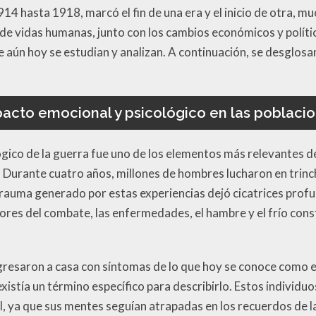
914 hasta 1918, marcó el fin de una era y el inicio de otra, 
de vidas humanas, junto con los cambios económicos y políti
 aún hoy se estudian y analizan. A continuación, se desglosa
acto emocional y psicológico en las poblaci
ógico de la guerra fue uno de los elementos más relevantes d
. Durante cuatro años, millones de hombres lucharon en trin
trauma generado por estas experiencias dejó cicatrices prof
rores del combate, las enfermedades, el hambre y el frío con
resaron a casa con síntomas de lo que hoy se conoce como 
istía un término específico para describirlo. Estos individu
vil, ya que sus mentes seguían atrapadas en los recuerdos de la