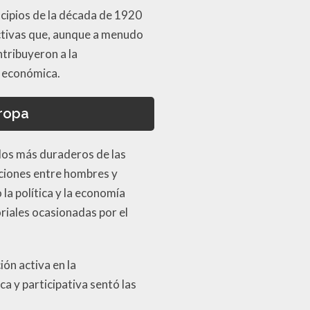
ncipios de la década de 1920
ectivas que, aunque a menudo
ntribuyeron a la
s económica.
uropa
ados más duraderos de las
laciones entre hombres y
la política y la economía
oriales ocasionadas por el
ión activa en la
a y participativa sentó las