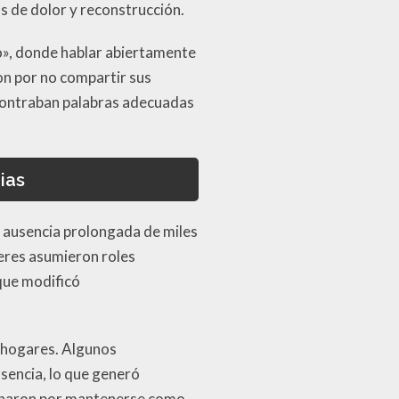
as de dolor y reconstrucción.
io», donde hablar abiertamente
on por no compartir sus
ncontraban palabras adecuadas
ias
La ausencia prolongada de miles
jeres asumieron roles
que modificó
 hogares. Algunos
sencia, lo que generó
ucharon por mantenerse como