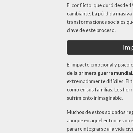
El conflicto, que duró desde 1
cambiante. La pérdida masiva 
transformaciones sociales que
clave de este proceso.
Imp
El impacto emocional y psicol
de la primera guerra mundial
extremadamente difíciles. El 
como en sus familias. Los hor
sufrimiento inimaginable.
Muchos de estos soldados reg
aunque en aquel entonces no ex
para reintegrarse a la vida ci