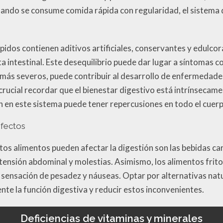
uando se consume comida rápida con regularidad, el sistema
dos contienen aditivos artificiales, conservantes y edulcora
ota intestinal. Este desequilibrio puede dar lugar a síntomas 
más severos, puede contribuir al desarrollo de enfermedades
 crucial recordar que el bienestar digestivo está intrínsecam
ón en este sistema puede tener repercusiones en todo el cuer
efectos
tos alimentos pueden afectar la digestión son las bebidas c
tensión abdominal y molestias. Asimismo, los alimentos fri
r sensación de pesadez y náuseas. Optar por alternativas na
nte la función digestiva y reducir estos inconvenientes.
Deficiencias de vitaminas y minerales