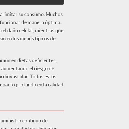
a limitar su consumo. Muchos
a funcionar de manera óptima.
 el daño celular, mientras que
an en los menús típicos de
omún en dietas deficientes,
s, aumentando el riesgo de
cardiovascular. Todos estos
mpacto profundo en la calidad
suministro continuo de
r una variedad de alimentos