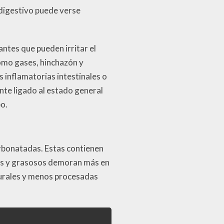
 digestivo puede verse
ntes que pueden irritar el
como gases, hinchazón y
 inflamatorias intestinales o
ente ligado al estado general
po.
arbonatadas. Estas contienen
tos y grasosos demoran más en
turales y menos procesadas