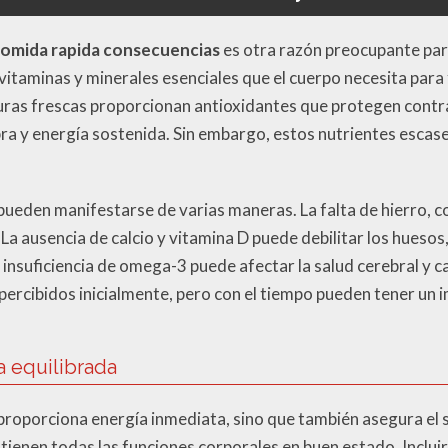
omida rapida consecuencias
es otra razón preocupante par
vitaminas y minerales esenciales que el cuerpo necesita par
duras frescas proporcionan antioxidantes que protegen contra
bra y energía sostenida. Sin embargo, estos nutrientes escase
 pueden manifestarse de varias maneras. La falta de hierro, c
La ausencia de calcio y vitamina D puede debilitar los hueso
 insuficiencia de omega-3 puede afectar la salud cerebral y 
rcibidos inicialmente, pero con el tiempo pueden tener un i
a equilibrada
 proporciona energía inmediata, sino que también asegura el 
tienen todas las funciones corporales en buen estado. Inclui