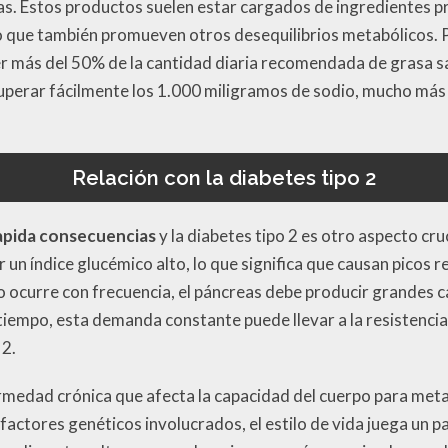
as. Estos productos suelen estar cargados de ingredientes 
no que también promueven otros desequilibrios metabólicos. P
er más del 50% de la cantidad diaria recomendada de grasa s
erar fácilmente los 1.000 miligramos de sodio, mucho más 
Relación con la diabetes tipo 2
apida consecuencias
y la diabetes tipo 2 es otro aspecto cru
 un índice glucémico alto, lo que significa que causan picos r
 ocurre con frecuencia, el páncreas debe producir grandes c
 tiempo, esta demanda constante puede llevar a la resistencia 
 2.
ermedad crónica que afecta la capacidad del cuerpo para meta
factores genéticos involucrados, el estilo de vida juega un p