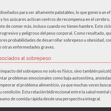
iseñados para ser altamente palatables, lo que genera un efe
y los azúcares activan centros de recompensa en el cerebro,
te de comer más, incluso cuando no tienen hambre. Este cic
progresivo y peligroso del peso corporal. Como resultado, 
res probabilidades de desarrollar sobrepeso u obesidad, c
de otras enfermedades graves.
asociados al sobrepeso
impacto del sobrepeso no solo es físico, sino también psicol
tar problemas emocionales como baja autoestima, ansiedad
empeorar el problema alimenticio, ya que muchas veces busc
 condición. Esta relación bidireccional entre la salud mental 
sumo de comida rápida desde una perspectiva integral.