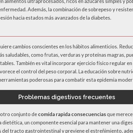
n alimentos ultraprocesados, ricos en azúcares simples y pob
enfermedad. Además, la combinación de sobrepeso y resistenci
resión hacia estados más avanzados de la diabetes.
equiere cambios conscientes en los hábitos alimenticios. Redu
ás saludables, como frutas, verduras y proteínas magras, p
ables. También es vital incorporar ejercicio físico regular en 
 favorece el control del peso corporal. La educación sobre nutr
n herramientas poderosas para combatir esta epidemia moder
Problemas digestivos frecuentes
 otro conjunto de
comida rapida consecuencias
que merecen
ra dietética, un componente esencial para mantener una digest
 del tracto gastrointestinal y previene el estreñimiento, ad