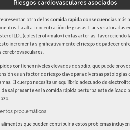
Riesgos cardiovasculares asociados
representan otra de las
comida rapida consecuencias
más p
mentos. La alta concentración de grasas trans y saturadas e
esterol LDL (colesterol «malo») en las arterias, favoreciendo 
. Esto incrementa significativamente el riesgo de padecer e
es cerebrovasculares.
dos contienen niveles elevados de sodio, que puede provoca
rtensión es un factor de riesgo clave para diversas patologías
ismas. El cuerpo necesita un equilibrio adecuado de electroli
 de sal presente en la comida rápida perturba este delicado
lazo.
mentos problemáticos
alimentos que pueden contribuir a estos problemas incluye