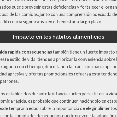
ados puede prevenir estas deficiencias y fortalecer el org
dadosa de las comidas, junto con una comprensión adecuada de
diferencia significativa en el bienestar a largo plazo.
Impacto en los hábitos alimenticios
ida rapida consecuencias
también tiene un fuerte impacto e
te estilo de vida, tienden a priorizar la conveniencia sobre l
aigado con el tiempo, dificultando la transición hacia opcio
idad agresiva y ofertas promocionales refuerza esta tendenc
 patrones.
s establecidos durante la infancia suelen persistir en la vida 
mida rápida, es probable que continúen haciéndolo en etapas
esde temprana edad sobre la importancia de elegir alimentos 
a con la comida desde pequeños puede prevenir la adopción 