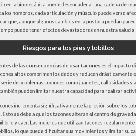
ión en la biomecánica puede desencadenar una cadena de rea
ta los hombros, cada articulación y músculo puede verse afect
ar que, aunque algunos cambios en la postura puedan parecer 
 tiempo puede tener efectos devastadores en nuestra salud a 
Riesgos para los pies y tobillos
entes de las
consecuencias de usar tacones
es el impacto d
 tacones altos comprimen los dedos y reducen drásticamente e
a serie de problemas comunes como juanetes, callosidades y 
ambién pueden limitar nuestra capacidad para realizar activi
cones incrementa significativamente la presión sobre los tob
s. Esto se debe a que los tacones alteran el centro de graved
ilibrio y caer. Las mujeres que utilizan tacones regularment
obillos, lo que puede dificultar sus movimientos y limitar su ca