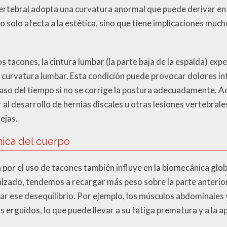
ertebral adopta una curvatura anormal que puede derivar en
no solo afecta a la estética, sino que tiene implicaciones m
s tacones, la cintura lumbar (la parte baja de la espalda) ex
o curvatura lumbar. Esta condición puede provocar dolores in
so del tiempo si no se corrige la postura adecuadamente. A
 al desarrollo de hernias discales u otras lesiones vertebrale
ejas.
ica del cuerpo
 por el uso de tacones también influye en la biomecánica glo
zado, tendemos a recargar más peso sobre la parte anterior d
 ese desequilibrio. Por ejemplo, los músculos abdominales 
rguidos, lo que puede llevar a su fatiga prematura y a la ap