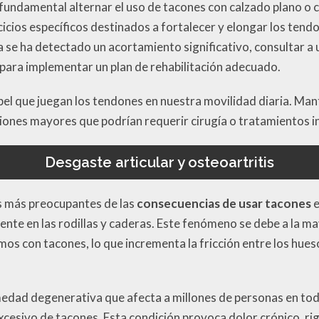
 fundamental alternar el uso de tacones con calzado plano o 
icios específicos destinados a fortalecer y elongar los tend
a se ha detectado un acortamiento significativo, consultar a
l para implementar un plan de rehabilitación adecuado.
l que juegan los tendones en nuestra movilidad diaria. Mant
ciones mayores que podrían requerir cirugía o tratamientos i
Desgaste articular y osteoartritis
s más preocupantes de las
consecuencias de usar tacones
e
mente en las rodillas y caderas. Este fenómeno se debe a la 
s con tacones, lo que incrementa la fricción entre los hueso
medad degenerativa que afecta a millones de personas en tod
xcesivo de tacones. Esta condición provoca dolor crónico, rigi