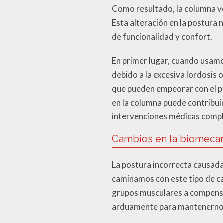
Como resultado, la columna v
Esta alteración en la postura 
de funcionalidad y confort.
En primer lugar, cuando usamo
debido a la excesiva lordosis 
que pueden empeorar con el pa
en la columna puede contribuir
intervenciones médicas compl
Cambios en la biomecán
La postura incorrecta causada
caminamos con este tipo de cal
grupos musculares a compensar
arduamente para mantenernos e