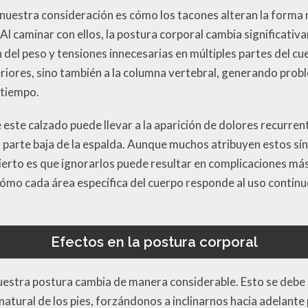
nuestra consideración es cómo los tacones alteran la forma 
Al caminar con ellos, la postura corporal cambia significativ
ón del peso y tensiones innecesarias en múltiples partes del c
eriores, sino también a la columna vertebral, generando pro
 tiempo.
este calzado puede llevar a la aparición de dolores recurren
la parte baja de la espalda. Aunque muchos atribuyen estos s
cierto es que ignorarlos puede resultar en complicaciones más 
mo cada área específica del cuerpo responde al uso contin
Efectos en la postura corporal
estra postura cambia de manera considerable. Esto se debe 
natural de los pies, forzándonos a inclinarnos hacia adelante 