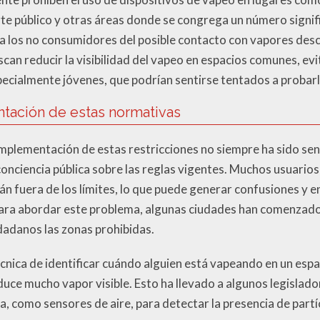
te público y otras áreas donde se congrega un número signifi
r a los no consumidores del posible contacto con vapores desc
an reducir la visibilidad del vapeo en espacios comunes, ev
specialmente jóvenes, que podrían sentirse tentados a probarl
ntación de estas normativas
implementación de estas restricciones no siempre ha sido senc
 conciencia pública sobre las reglas vigentes. Muchos usuario
tán fuera de los límites, lo que puede generar confusiones y
ara abordar este problema, algunas ciudades han comenzado a
udadanos las zonas prohibidas.
écnica de identificar cuándo alguien está vapeando en un esp
oduce mucho vapor visible. Esto ha llevado a algunos legislado
a, como sensores de aire, para detectar la presencia de partí