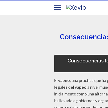
Consecuencias
Consecuencias le
El
vapeo
, una práctica que h
legales del vapeo
a nivel mun
inicialmente como una alterna
ha llevado a gobiernos y orga
como su distribución. Estas m