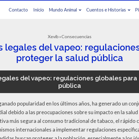
Contacto
Inicio
Mundo Animal
Cuentos e Historias
P
Xevib
Consecuencias
 legales del vapeo: regulaciones
proteger la salud pública
gales del vapeo: regulaciones globales para 
pública
a ganado popularidad en los últimos años, ha generado un con
dial debido a las preocupaciones sobre su impacto en la salud
tiva más segura al consumo tradicional de tabaco, el rápido 
nismos internacionales a implementar regulaciones específica
edidas buscan proteger a la población, especialmente a los j