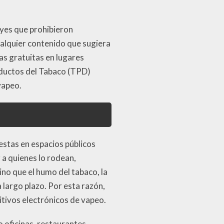
eyes que prohibieron
ualquier contenido que sugiera
ras gratuitas en lugares
oductos del Tabaco (TPD)
vapeo.
estas en espacios públicos
r a quienes lo rodean,
o que el humo del tabaco, la
 largo plazo. Por esta razón,
itivos electrónicos de vapeo.
 oficinas, restaurantes,