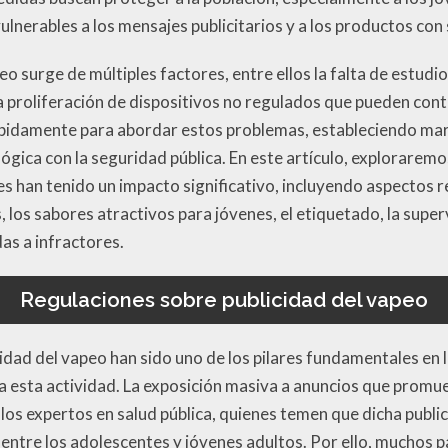
lnerables a los mensajes publicitarios y a los productos con
eo surge de múltiples factores, entre ellos la falta de estudio
la proliferación de dispositivos no regulados que pueden con
ápidamente para abordar estos problemas, estableciendo mar
lógica con la seguridad pública. En este artículo, exploraremo
s han tenido un impacto significativo, incluyendo aspectos re
, los sabores atractivos para jóvenes, el etiquetado, la supe
das a infractores.
Regulaciones sobre publicidad del vapeo
idad del vapeo han sido uno de los pilares fundamentales en l
 a esta actividad. La exposición masiva a anuncios que promu
os expertos en salud pública, quienes temen que dicha publi
ntre los adolescentes y jóvenes adultos. Por ello, muchos 