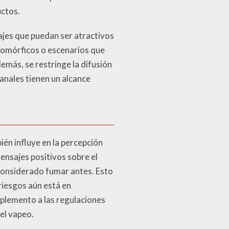
uctos.
sajes que puedan ser atractivos
opomórficos o escenarios que
emás, se restringe la difusión
anales tienen un alcance
ién influye en la percepción
ensajes positivos sobre el
 considerado fumar antes. Esto
riesgos aún está en
mplemento a las regulaciones
el vapeo.