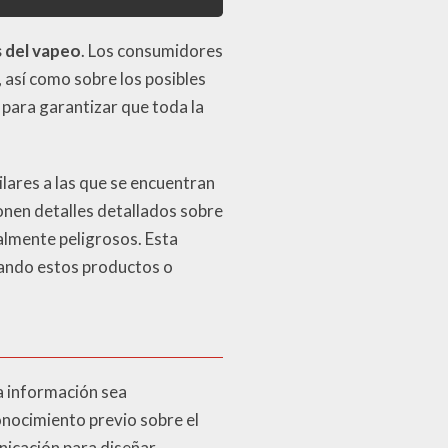
 del vapeo
. Los consumidores
 así como sobre los posibles
 para garantizar que toda la
milares a las que se encuentran
ionen detalles detallados sobre
ialmente peligrosos. Esta
zando estos productos o
a información sea
nocimiento previo sobre el
nicación para diseñar