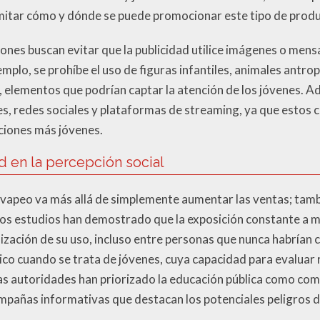
limitar cómo y dónde se puede promocionar este tipo de prod
iones buscan evitar que la publicidad utilice imágenes o men
mplo, se prohíbe el uso de figuras infantiles, animales antr
 elementos que podrían captar la atención de los jóvenes. Ad
es, redes sociales y plataformas de streaming, ya que estos c
ciones más jóvenes.
d en la percepción social
l vapeo va más allá de simplemente aumentar las ventas; tamb
hos estudios han demostrado que la exposición constante a m
lización de su uso, incluso entre personas que nunca habrían
co cuando se trata de jóvenes, cuya capacidad para evaluar 
as autoridades han priorizado la educación pública como co
mpañas informativas que destacan los potenciales peligros d