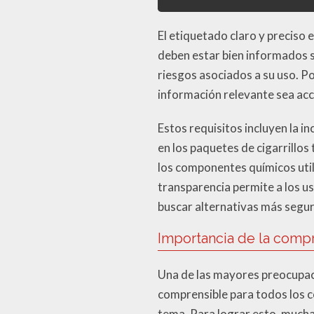
El etiquetado claro y preciso 
deben estar bien informados so
riesgos asociados a su uso. Po
información relevante sea acce
Estos requisitos incluyen la in
en los paquetes de cigarrillos
los componentes químicos utili
transparencia permite a los u
buscar alternativas más segur
Importancia de la comp
Una de las mayores preocupaci
comprensible para todos los 
tema. Para lograr esto, mucha