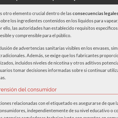
es otro elemento crucial dentro de las
consecuencias legales
bre los ingredientes contenidos en los líquidos para vapear,
r ello, las autoridades han establecido requisitos específicos
sible y comprensible para el público.
clusión de advertencias sanitarias visibles en los envases, si
 tradicionales. Además, se exige que los fabricantes proporc
zados, incluidos niveles de nicotina y otros aditivos potenc
suarios tomar decisiones informadas sobre si continuar utili
as.
rensión del consumidor
ones relacionadas con el etiquetado es asegurarse de que l
consumidores, independientemente de su nivel educativo o co
s agencias reguladoras trabajan junto con expertos en comu