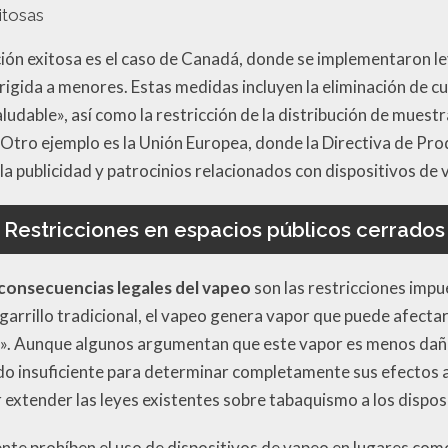
itosas
ión exitosa es el caso de Canadá, donde se implementaron l
irigida a menores. Estas medidas incluyen la eliminación de c
ludable», así como la restricción de la distribución de muest
 Otro ejemplo es la Unión Europea, donde la Directiva de Pr
 la publicidad y patrocinios relacionados con dispositivos de 
Restricciones en espacios públicos cerrados
consecuencias legales del vapeo
son las restricciones impu
cigarrillo tradicional, el vapeo genera vapor que puede afecta
. Aunque algunos argumentan que este vapor es menos dañin
ndo insuficiente para determinar completamente sus efectos a
extender las leyes existentes sobre tabaquismo a los dispos
nte prohíben el uso de dispositivos de vapeo en lugares como