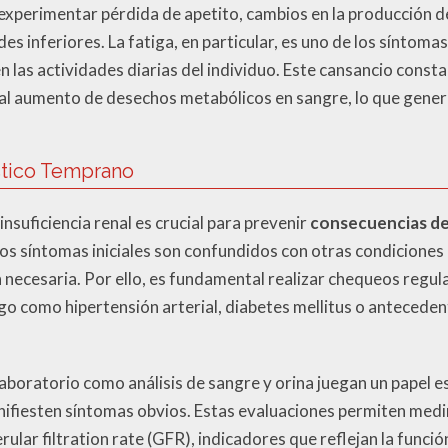
experimentar pérdida de apetito, cambios en la producción de
s inferiores. La fatiga, en particular, es uno de los síntom
n las actividades diarias del individuo. Este cansancio consta
s y al aumento de desechos metabólicos en sangre, lo que gen
stico Temprano
insuficiencia renal es crucial para prevenir
consecuencias de l
los síntomas iniciales son confundidos con otras condicione
n necesaria. Por ello, es fundamental realizar chequeos regul
go como hipertensión arterial, diabetes mellitus o anteceden
aboratorio como análisis de sangre y orina juegan un papel e
nifiesten síntomas obvios. Estas evaluaciones permiten medi
rular filtration rate (GFR), indicadores que reflejan la funció