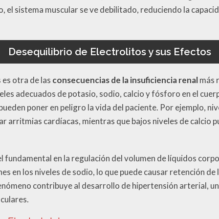
, el sistema muscular se ve debilitado, reduciendo la capacida
Desequilibrio de Electrolitos y sus Efectos
s es otra de las
consecuencias de la insuficiencia renal
más r
les adecuados de potasio, sodio, calcio y fósforo en el cuer
ueden poner en peligro la vida del paciente. Por ejemplo, ni
r arritmias cardíacas, mientras que bajos niveles de calcio
l fundamental en la regulación del volumen de líquidos corpora
s en los niveles de sodio, lo que puede causar retención de l
enómeno contribuye al desarrollo de hipertensión arterial, u
culares.