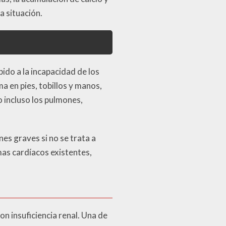
a situación.
bido a la incapacidad de los
a en pies, tobillos y manos,
 incluso los pulmones,
es graves si no se trata a
mas cardíacos existentes,
on insuficiencia renal. Una de