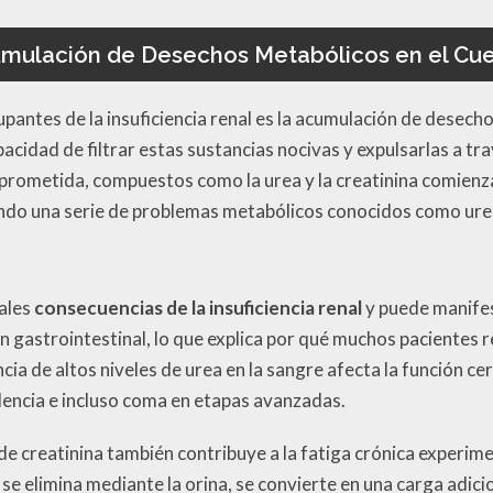
mulación de Desechos Metabólicos en el Cu
pantes de la insuficiencia renal es la acumulación de desecho
pacidad de filtrar estas sustancias nocivas y expulsarlas a tra
prometida, compuestos como la urea y la creatinina comienza
ando una serie de problemas metabólicos conocidos como ure
pales
consecuencias de la insuficiencia renal
y puede manifes
ón gastrointestinal, lo que explica por qué muchos pacientes
ia de altos niveles de urea en la sangre afecta la función ce
encia e incluso coma en etapas avanzadas.
de creatinina también contribuye a la fatiga crónica experim
e elimina mediante la orina, se convierte en una carga adicio