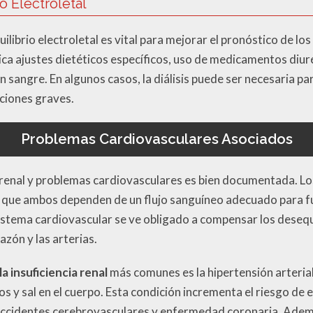
o Electroletal
librio electroletal es vital para mejorar el pronóstico de los
ica ajustes dietéticos específicos, uso de medicamentos diu
 en sangre. En algunos casos, la diálisis puede ser necesaria 
aciones graves.
Problemas Cardiovasculares Asociados
a renal y problemas cardiovasculares es bien documentada. Lo
 que ambos dependen de un flujo sanguíneo adecuado para f
sistema cardiovascular se ve obligado a compensar los desequi
azón y las arterias.
a insuficiencia renal
más comunes es la hipertensión arteria
dos y sal en el cuerpo. Esta condición incrementa el riesgo d
accidentes cerebrovasculares y enfermedad coronaria. Además