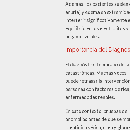
Además, los pacientes suelen 
anuria) y edema en extremidade
interferir significativamente e
equilibrio en los electrolito
órganos vitales.
Importancia del Diagnó
El diagnóstico temprano de la 
catastróficas. Muchas veces, 
puede retrasar la intervenció
personas con factores de ries
enfermedades renales.
En este contexto, pruebas de l
anomalías antes de que se ma
creatinina sérica, urea y glome