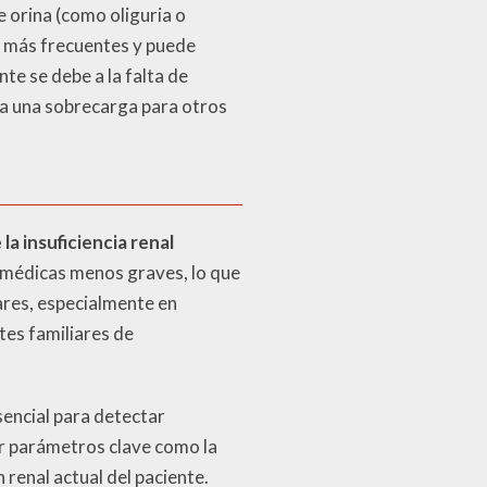
 orina (como oliguria o
as más frecuentes y puede
nte se debe a la falta de
era una sobrecarga para otros
a insuficiencia renal
s médicas menos graves, lo que
ares, especialmente en
tes familiares de
sencial para detectar
r parámetros clave como la
n renal actual del paciente.