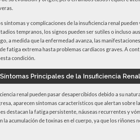
veras.
 síntomas y complicaciones de la insuficiencia renal pueden v
tadios tempranos, los signos pueden ser sutiles o incluso ause
go, a medida que la enfermedad avanza, las manifestaciones 
sde fatiga extrema hasta problemas cardíacos graves. A con
esta condición.
Síntomas Principales de la Insuficiencia Rena
iciencia renal pueden pasar desapercibidos debido a su natura
esa, aparecen síntomas característicos que alertan sobre l
les destacan la fatiga persistente, náuseas recurrentes y vó
la acumulación de toxinas en el cuerpo, ya que los riñones n