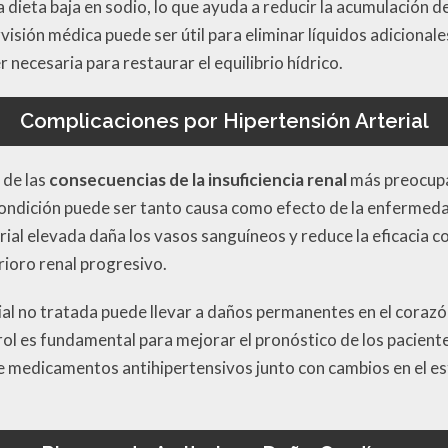
a dieta baja en sodio, lo que ayuda a reducir la acumulación 
rvisión médica puede ser útil para eliminar líquidos adicional
r necesaria para restaurar el equilibrio hídrico.
Complicaciones por Hipertensión Arterial
 de las
consecuencias de la insuficiencia renal
más preocupa
 condición puede ser tanto causa como efecto de la enfermeda
rial elevada daña los vasos sanguíneos y reduce la eficacia con
rioro renal progresivo.
ial no tratada puede llevar a daños permanentes en el coraz
rol es fundamental para mejorar el pronóstico de los pacientes
e medicamentos antihipertensivos junto con cambios en el est