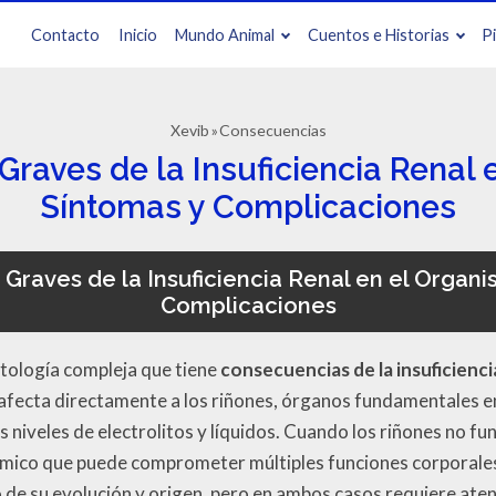
Contacto
Inicio
Mundo Animal
Cuentos e Historias
P
Xevib
Consecuencias
raves de la Insuficiencia Renal 
Síntomas y Complicaciones
Graves de la Insuficiencia Renal en el Organi
Complicaciones
patología compleja que tiene
consecuencias de la insuficienci
fecta directamente a los riñones, órganos fundamentales en
os niveles de electrolitos y líquidos. Cuando los riñones no 
témico que puede comprometer múltiples funciones corporales
de su evolución y origen, pero en ambos casos requiere ate