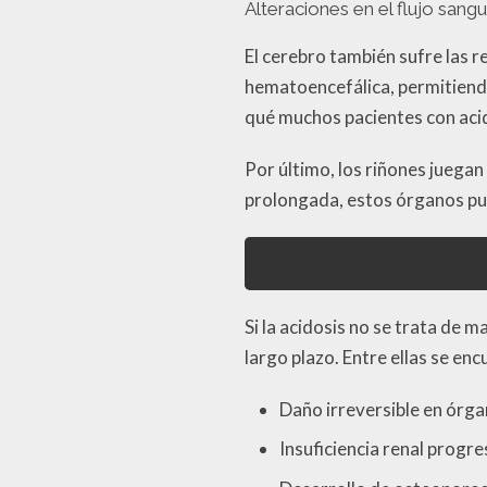
Alteraciones en el flujo sang
El cerebro también sufre las r
hematoencefálica, permitiendo
qué muchos pacientes con acid
Por último, los riñones juegan 
prolongada, estos órganos pue
Si la acidosis no se trata de 
largo plazo. Entre ellas se enc
Daño irreversible en órga
Insuficiencia renal progre