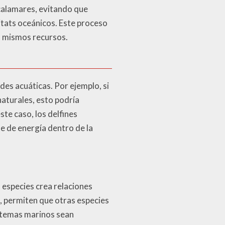
calamares, evitando que
itats oceánicos. Este proceso
s mismos recursos.
des acuáticas. Por ejemplo, si
aturales, esto podría
te caso, los delfines
e de energía dentro de la
 especies crea relaciones
s, permiten que otras especies
stemas marinos sean