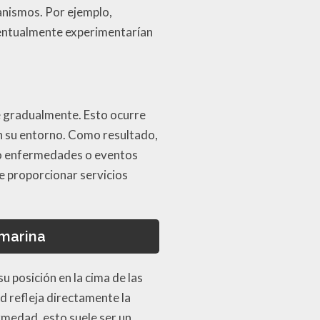
ganismos. Por ejemplo,
eventualmente experimentarían
e gradualmente. Esto ocurre
n su entorno. Como resultado,
omo enfermedades o eventos
e proporcionar servicios
 marina
u posición en la cima de las
d refleja directamente la
rmedad, esto suele ser un