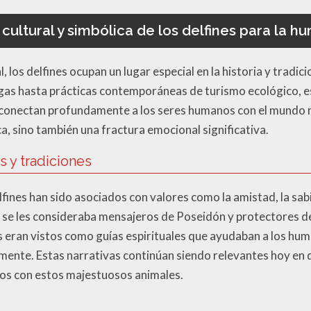
cultural y simbólica de los delfines para la 
, los delfines ocupan un lugar especial en la historia y tradi
gas hasta prácticas contemporáneas de turismo ecológico, e
conectan profundamente a los seres humanos con el mundo na
ca, sino también una fractura emocional significativa.
s y tradiciones
elfines han sido asociados con valores como la amistad, la sabid
, se les consideraba mensajeros de Poseidón y protectores 
nes eran vistos como guías espirituales que ayudaban a los h
ente. Estas narrativas continúan siendo relevantes hoy en 
os con estos majestuosos animales.