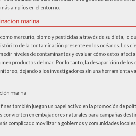
más amplios en el entorno.
inación marina
 como mercurio, plomo y pesticidas a través de su dieta, lo q
stórico de la contaminación presente en los océanos. Los cie
 medir niveles de contaminantes y evaluar cómo estos afecta
n productos del mar. Por lo tanto, la desaparición de los de
itoreo, dejando a los investigadores sin una herramienta va
ción marina
lfines también juegan un papel activo en la promoción de polí
los convierten en embajadores naturales para campañas desti
 más complicado movilizar a gobiernos y comunidades locales