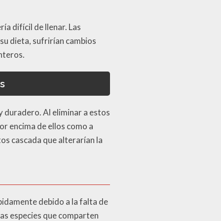
 difícil de llenar. Las
u dieta, sufrirían cambios
nteros.
s
 duradero. Al eliminar a estos
por encima de ellos como a
tos cascada que alterarían la
pidamente debido a la falta de
 las especies que comparten