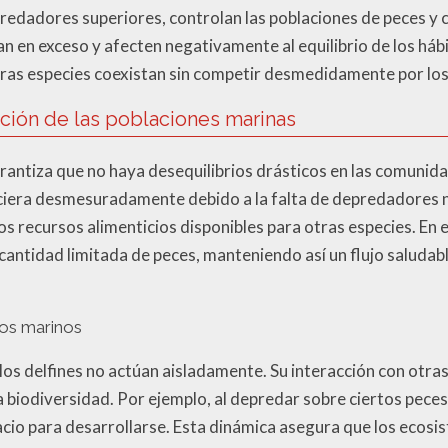
redadores superiores, controlan las poblaciones de peces y 
an en exceso y afecten negativamente al equilibrio de los háb
tras especies coexistan sin competir desmedidamente por lo
ación de las poblaciones marinas
arantiza que no haya desequilibrios drásticos en las comunida
ciera desmesuradamente debido a la falta de depredadores n
 recursos alimenticios disponibles para otras especies. En es
antidad limitada de peces, manteniendo así un flujo saludabl
os marinos
os delfines no actúan aisladamente. Su interacción con otras
a biodiversidad. Por ejemplo, al depredar sobre ciertos pece
io para desarrollarse. Esta dinámica asegura que los ecosi