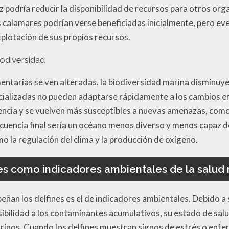
vez podría reducir la disponibilidad de recursos para otros or
s calamares podrían verse beneficiadas inicialmente, pero 
plotación de sus propios recursos.
iodiversidad
entarias se ven alteradas, la biodiversidad marina disminuy
cializadas no pueden adaptarse rápidamente a los cambios e
liencia y se vuelven más susceptibles a nuevas amenazas, c
cuencia final sería un océano menos diverso y menos capaz d
o la regulación del clima y la producción de oxígeno.
es como indicadores ambientales de la salud
ñan los delfines es el de indicadores ambientales. Debido a s
ibilidad a los contaminantes acumulativos, su estado de salu
rinos. Cuando los delfines muestran signos de estrés o enfe