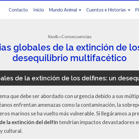
Contacto
Inicio
Mundo Animal
Cuentos e Historias
P
Xevib
Consecuencias
s globales de la extinción de los
desequilibrio multifacético
es de la extinción de los delfines: un desequ
ema que debe ser abordado con urgencia debido a sus múltipl
éanos enfrentan amenazas como la contaminación, la sobrepes
ros marinos se ha vuelto más vulnerable. Si llegáramos a pr
e la extinción del delfín
tendrían impactos devastadores en
 cultural.