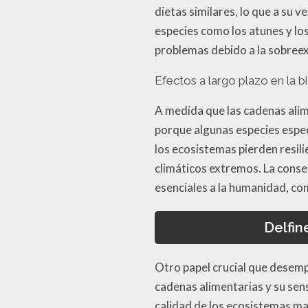
dietas similares, lo que a su 
especies como los atunes y lo
problemas debido a la sobreex
Efectos a largo plazo en la b
A medida que las cadenas alim
porque algunas especies espe
los ecosistemas pierden resi
climáticos extremos. La conse
esenciales a la humanidad, com
Delfin
Otro papel crucial que desempe
cadenas alimentarias y su sens
calidad de los ecosistemas ma