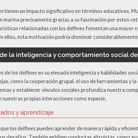
ién tienen un impacto significativo en términos educativos. 
n marina precisamente gracias a su fascinación por estos c
rísticas relacionadas con los delfines fomentan una mayor c
in ellos, esta motivación podría disminuir considerablemente
 de la inteligencia y comportamiento social de 
 de los delfines es su elevada inteligencia y habilidades soci
s, como la cooperación grupal, el uso de herramientas y la 
emas y establecer vínculos sociales profundiza nuestra comp
re nuestras propias interacciones como especie.
ados y aprendizaje
ue los delfines pueden aprender de manera rápida y eficiente
vos desafíos. También exhiben conductas altruistas, como a