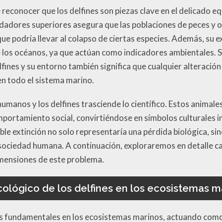
 reconocer que los delfines son piezas clave en el delicado eq
dadores superiores asegura que las poblaciones de peces y 
ue podría llevar al colapso de ciertas especies. Además, su 
de los océanos, ya que actúan como indicadores ambientales. 
fines y su entorno también significa que cualquier alteración 
n todo el sistema marino.
humanos y los delfines trasciende lo científico. Estos anima
comportamiento social, convirtiéndose en símbolos culturales
ble extinción no solo representaría una pérdida biológica, si
 sociedad humana. A continuación, exploraremos en detalle c
mensiones de este problema.
cológico de los delfines en los ecosistemas m
es fundamentales en los ecosistemas marinos, actuando como