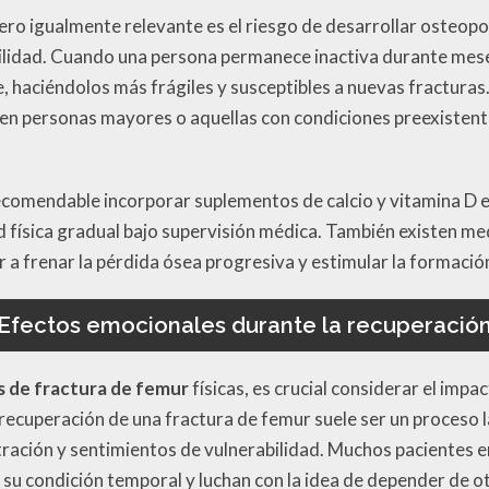
o igualmente relevante es el riesgo de desarrollar osteopo
lidad. Cuando una persona permanece inactiva durante mese
 haciéndolos más frágiles y susceptibles a nuevas fractura
en personas mayores o aquellas con condiciones preexistent
ecomendable incorporar suplementos de calcio y vitamina D en
 física gradual bajo supervisión médica. También existen m
 a frenar la pérdida ósea progresiva y estimular la formaci
Efectos emocionales durante la recuperació
 de fractura de femur
físicas, es crucial considerar el imp
 recuperación de una fractura de femur suele ser un proceso l
ración y sentimientos de vulnerabilidad. Muchos pacientes en
 su condición temporal y luchan con la idea de depender de ot