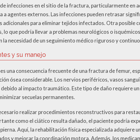
 de infecciones en el sitio de la fractura, particularmente en 
a a agentes externos. Las infecciones pueden retrasar signif
as adicionales para eliminar tejidos infectados. Otra posible 
, lo que podría llevar a problemas neurológicos o isquémicos
 la necesidad de un seguimiento médico riguroso y continuo
ntes y su manejo
s es una consecuencia frecuente de una fractura de femur, e
ión ósea considerable. Los nervios periféricos, vasos sang
ebido al impacto traumático. Este tipo de daño requiere u
 minimizar secuelas permanentes.
ecesario realizar procedimientos reconstructivos para restau
ortante como el ciático resulta dañado, el paciente podría ex
 pierna. Aquí, la rehabilitación física especializada adquiere 
tados y mejorar la coordinación motora. Además, los medica