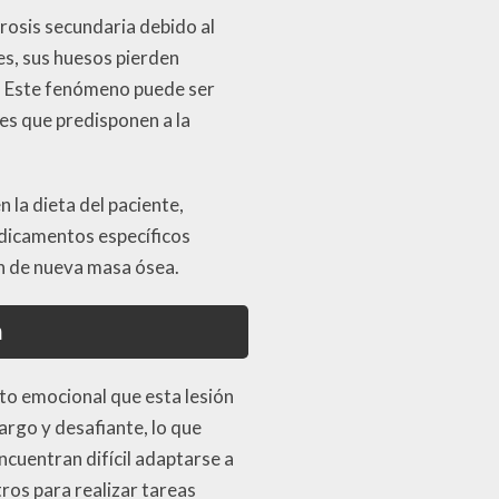
rosis secundaria debido al
s, sus huesos pierden
s. Este fenómeno puede ser
es que predisponen a la
 la dieta del paciente,
edicamentos específicos
ón de nueva masa ósea.
n
acto emocional que esta lesión
argo y desafiante, lo que
cuentran difícil adaptarse a
ros para realizar tareas