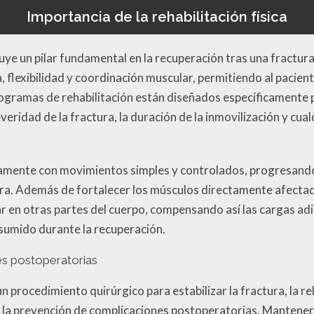
Importancia de la rehabilitación física
ituye un pilar fundamental en la recuperación tras una fractur
za, flexibilidad y coordinación muscular, permitiendo al paci
rogramas de rehabilitación están diseñados específicamente 
veridad de la fractura, la duración de la inmovilización y cua
icamente con movimientos simples y controlados, progresand
ra. Además de fortalecer los músculos directamente afectado
r en otras partes del cuerpo, compensando así las cargas adi
umido durante la recuperación.
s postoperatorias
n procedimiento quirúrgico para estabilizar la fractura, la re
 la prevención de complicaciones postoperatorias. Mantener