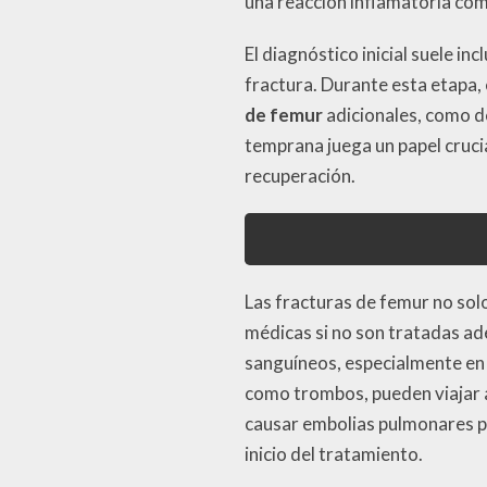
una reacción inflamatoria com
El diagnóstico inicial suele i
fractura. Durante esta etapa,
de femur
adicionales, como d
temprana juega un papel crucia
recuperación.
Las fracturas de femur no sol
médicas si no son tratadas ad
sanguíneos, especialmente en 
como trombos, pueden viajar a
causar embolias pulmonares po
inicio del tratamiento.