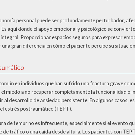
tonomía personal puede ser profundamente perturbador, afe
l. Es aquí donde el apoyo emocional y psicológico se convier
 integral. Proporcionar espacios seguros para expresar emoc
una gran diferencia en cómo el paciente percibe su situación
raumático
común en individuos que han sufrido una fractura grave como 
 el miedo a no recuperar completamente la funcionalidad o inc
r al desarrollo de ansiedad persistente. En algunos casos, e
el estrés postraumático (TEPT).
a de femur no es infrecuente, especialmente si el evento que
 de tráfico o una caída desde altura. Los pacientes con TE