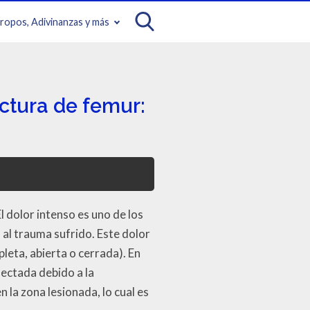
iropos, Adivinanzas y más
ctura de femur:
 dolor intenso es uno de los
al trauma sufrido. Este dolor
leta, abierta o cerrada). En
fectada debido a la
 la zona lesionada, lo cual es