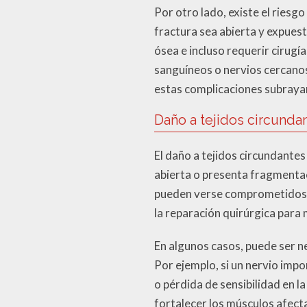
Por otro lado, existe el riesgo
fractura sea abierta y expuest
ósea e incluso requerir cirugí
sanguíneos o nervios cercanos
estas complicaciones subrayan
Daño a tejidos circunda
El daño a tejidos circundante
abierta o presenta fragmentac
pueden verse comprometidos d
la reparación quirúrgica para
En algunos casos, puede ser n
Por ejemplo, si un nervio imp
o pérdida de sensibilidad en la
fortalecer los músculos afec