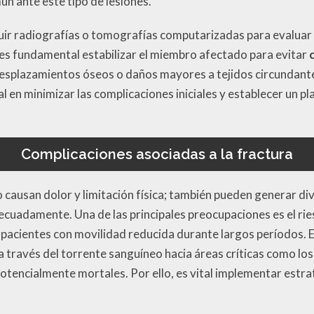
ún ante este tipo de lesiones.
ncluir radiografías o tomografías computarizadas para evaluar 
 es fundamental estabilizar el miembro afectado para evitar
esplazamientos óseos o daños mayores a tejidos circundante
l en minimizar las complicaciones iniciales y establecer un p
Complicaciones asociadas a la fractura
o causan dolor y limitación física; también pueden generar d
ecuadamente. Una de las principales preocupaciones es el ri
pacientes con movilidad reducida durante largos períodos. 
 través del torrente sanguíneo hacia áreas críticas como lo
tencialmente mortales. Por ello, es vital implementar estra