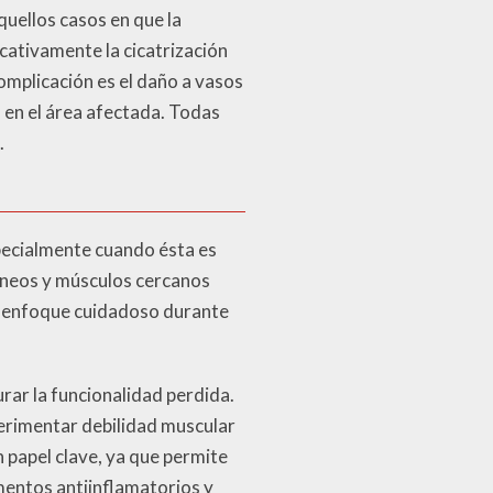
aquellos casos en que la
icativamente la cicatrización
complicación es el daño a vasos
 en el área afectada. Todas
.
specialmente cuando ésta es
uíneos y músculos cercanos
n enfoque cuidadoso durante
rar la funcionalidad perdida.
perimentar debilidad muscular
un papel clave, ya que permite
mentos antiinflamatorios y