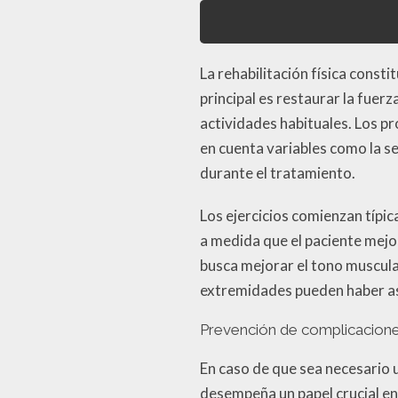
La rehabilitación física const
principal es restaurar la fuer
actividades habituales. Los p
en cuenta variables como la se
durante el tratamiento.
Los ejercicios comienzan típ
a medida que el paciente mejo
busca mejorar el tono muscula
extremidades pueden haber as
Prevención de complicacione
En caso de que sea necesario u
desempeña un papel crucial en