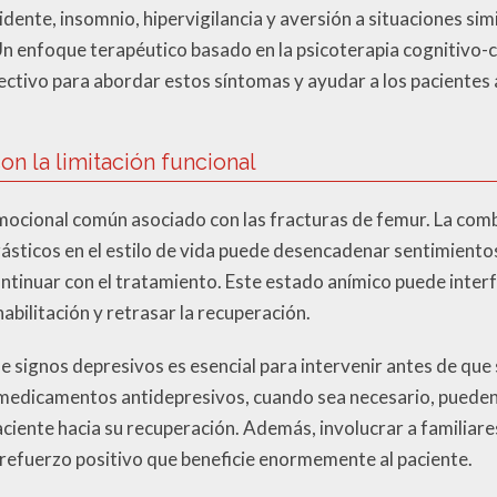
idente, insomnio, hipervigilancia y aversión a situaciones sim
 Un enfoque terapéutico basado en la psicoterapia cognitivo
ctivo para abordar estos síntomas y ayudar a los pacientes 
n la limitación funcional
mocional común asociado con las fracturas de femur. La comb
rásticos en el estilo de vida puede desencadenar sentimiento
ntinuar con el tratamiento. Este estado anímico puede interfe
bilitación y retrasar la recuperación.
 signos depresivos es esencial para intervenir antes de que
edicamentos antidepresivos, cuando sea necesario, pueden of
aciente hacia su recuperación. Además, involucrar a familiare
refuerzo positivo que beneficie enormemente al paciente.