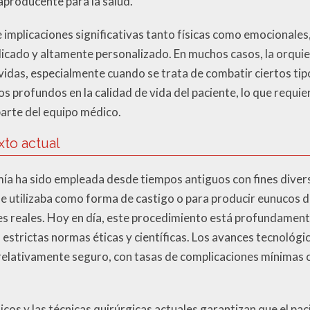
raproducente para la salud.
e implicaciones significativas tanto físicas como emocionales,
elicado y altamente personalizado. En muchos casos, la orqui
vidas, especialmente cuando se trata de combatir ciertos tip
 profundos en la calidad de vida del paciente, lo que requi
arte del equipo médico.
xto actual
mía ha sido empleada desde tiempos antiguos con fines diver
e utilizaba como forma de castigo o para producir eunucos 
tes reales. Hoy en día, este procedimiento está profundament
 estrictas normas éticas y científicas. Los avances tecnológi
relativamente seguro, con tasas de complicaciones mínimas c
os y las técnicas quirúrgicas actuales garantizan que el pac