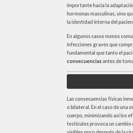
importante hacia la adaptación
hormonas masculinas, sino que
la identidad interna del pacien
En algunos casos menos comune
infecciones graves que comprom
fundamental que tanto el pac
consecuencias
antes de tomar
Las consecuencias físicas inme
o bilateral. En el caso de una
cuerpo, minimizando así los ef
testículos provoca un cambio d
visibles poco después de la cir