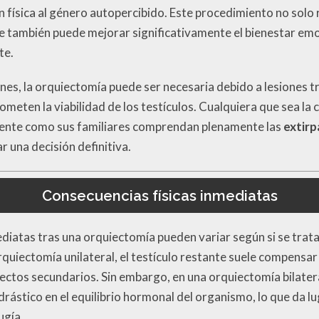
 física al género autopercibido. Este procedimiento no solo 
 también puede mejorar significativamente el bienestar emoc
te.
s, la orquiectomía puede ser necesaria debido a lesiones t
eten la viabilidad de los testículos. Cualquiera que sea la c
iente como sus familiares comprendan plenamente las
extirp
 una decisión definitiva.
Consecuencias físicas inmediatas
diatas tras una orquiectomía pueden variar según si se trata
 orquiectomía unilateral, el testículo restante suele compensa
ectos secundarios. Sin embargo, en una orquiectomía bilateral
rástico en el equilibrio hormonal del organismo, lo que da lu
ugía.