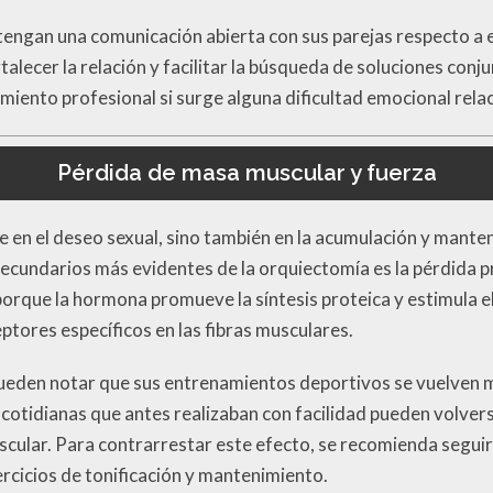
ntengan una comunicación abierta con sus parejas respecto a 
lecer la relación y facilitar la búsqueda de soluciones conj
ento profesional si surge alguna dificultad emocional relac
Pérdida de masa muscular y fuerza
ye en el deseo sexual, sino también en la acumulación y mant
secundarios más evidentes de la orquiectomía es la pérdida 
porque la hormona promueve la síntesis proteica y estimula e
ptores específicos en las fibras musculares.
pueden notar que sus entrenamientos deportivos se vuelven m
 cotidianas que antes realizaban con facilidad pueden volver
scular. Para contrarrestar este efecto, se recomienda segui
ercicios de tonificación y mantenimiento.