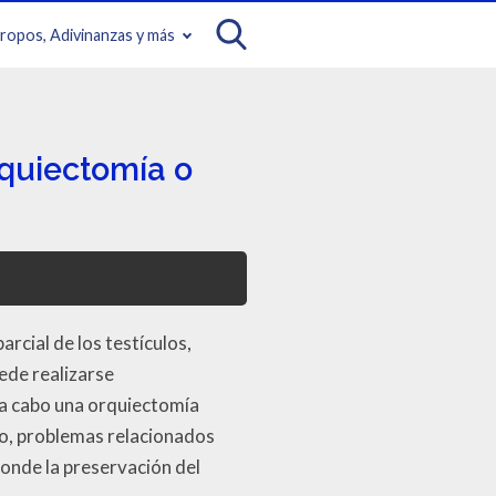
iropos, Adivinanzas y más
rquiectomía o
rcial de los testículos,
ede realizarse
r a cabo una orquiectomía
lo, problemas relacionados
donde la preservación del