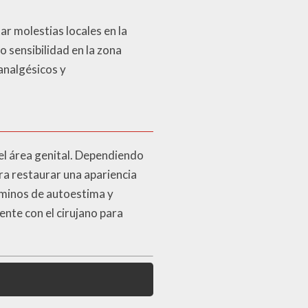
r molestias locales en la
o sensibilidad en la zona
analgésicos y
del área genital. Dependiendo
ra restaurar una apariencia
rminos de autoestima y
nte con el cirujano para