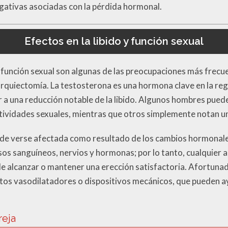
gativas asociadas con la pérdida hormonal.
Efectos en la libido y función sexual
 la función sexual son algunas de las preocupaciones más fre
rquiectomía. La testosterona es una hormona clave en la regu
r a una reducción notable de la libido. Algunos hombres pued
ctividades sexuales, mientras que otros simplemente notan u
uede verse afectada como resultado de los cambios hormonale
os sanguíneos, nervios y hormonas; por lo tanto, cualquier al
 de alcanzar o mantener una erección satisfactoria. Afortun
os vasodilatadores o dispositivos mecánicos, que pueden a
reja