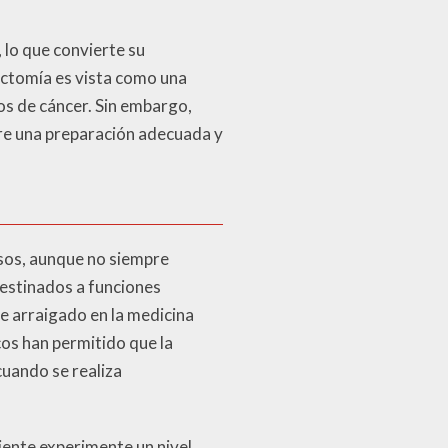
 lo que convierte su
ectomía es vista como una
os de cáncer. Sin embargo,
ere una preparación adecuada y
sos, aunque no siempre
destinados a funciones
e arraigado en la medicina
cos han permitido que la
uando se realiza
iente experimente un nivel