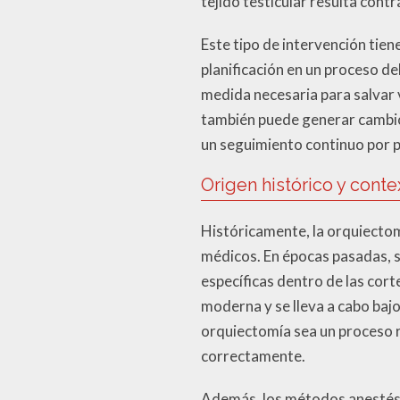
tejido testicular resulta cont
Este tipo de intervención tien
planificación en un proceso d
medida necesaria para salvar 
también puede generar cambios
un seguimiento continuo por p
Origen histórico y conte
Históricamente, la orquiecto
médicos. En épocas pasadas, s
específicas dentro de las cor
moderna y se lleva a cabo bajo
orquiectomía sea un proceso 
correctamente.
Además, los métodos anestésic