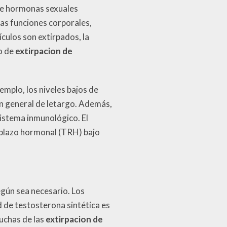
 de hormonas sexuales
sas funciones corporales,
culos son extirpados, la
o de
extirpacion de
emplo, los niveles bajos de
n general de letargo. Además,
sistema inmunológico. El
mplazo hormonal (TRH) bajo
egún sea necesario. Los
 de testosterona sintética es
uchas de las
extirpacion de