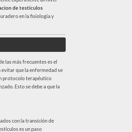
acion de testiculos
radero en la fisiología y
e las más frecuentes es el
a evitar que la enfermedad se
un protocolo terapéutico
nzado. Esto se debe a que la
dos con la transición de
estículos es un paso