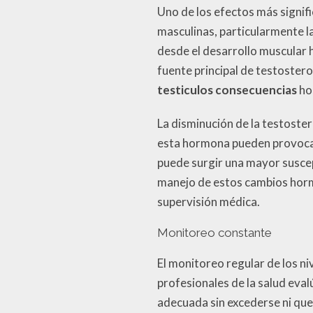
Uno de los efectos más signifi
masculinas, particularmente l
desde el desarrollo muscular 
fuente principal de testoster
testiculos consecuencias
ho
La disminución de la testoster
esta hormona pueden provocar 
puede surgir una mayor suscept
manejo de estos cambios horm
supervisión médica.
Monitoreo constante
El monitoreo regular de los ni
profesionales de la salud eva
adecuada sin excederse ni que