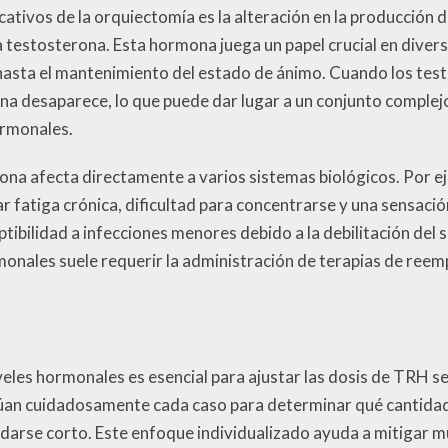
cativos de la orquiectomía es la alteración en la producción
a testosterona. Esta hormona juega un papel crucial en diver
hasta el mantenimiento del estado de ánimo. Cuando los testí
ona desaparece, lo que puede dar lugar a un conjunto complej
rmonales.
ona afecta directamente a varios sistemas biológicos. Por ej
fatiga crónica, dificultad para concentrarse y una sensació
ibilidad a infecciones menores debido a la debilitación del 
onales suele requerir la administración de terapias de ree
veles hormonales es esencial para ajustar las dosis de TRH s
lúan cuidadosamente cada caso para determinar qué cantidad
darse corto. Este enfoque individualizado ayuda a mitigar m