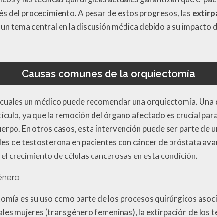
és del procedimiento. A pesar de estos progresos, las
extirp
un tema central en la discusión médica debido a su impacto du
Causas comunes de la orquiectomía
s cuales un médico puede recomendar una orquiectomía. Una d
ículo, ya que la remoción del órgano afectado es crucial par
uerpo. En otros casos, esta intervención puede ser parte de 
eles de testosterona en pacientes con cáncer de próstata ava
el crecimiento de células cancerosas en esta condición.
género
mía es su uso como parte de los procesos quirúrgicos asocia
les mujeres (transgénero femeninas), la extirpación de los t