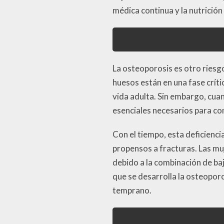
médica continua y la nutrició
La osteoporosis es otro riesgo
huesos están en una fase crít
vida adulta. Sin embargo, cua
esenciales necesarios para co
Con el tiempo, esta deficienci
propensos a fracturas. Las mu
debido a la combinación de ba
que se desarrolla la osteoporo
temprano.