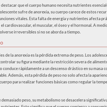
e destacar que el cuerpo humano necesita nutrientes esencial
escente sufre de anorexia, su cuerpo carece de estos recur
nciones vitales. Esta falta de energía y nutrientes afecta p
 el cardiovascular, el muscular, el óseo y el hormonal. A me
lverse irreversibles si no se aborda a tiempo.
so
les de la anorexia es la pérdida extrema de peso. Los adoles
controlar su figura mediante la restricción severa de alimen
sto conduce rápidamente a un descenso drástico en su masa c
able. Además, esta pérdida de peso no solo afecta la aparien
cuerpo para realizar funciones básicas como regular la temp
e demasiado peso, su metabolismo se desacelera significat
 nutrientes. Esto significa que el cuerpo comienza a consumir