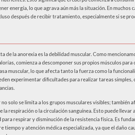
ner energía, lo que agrava aún más la situación. En muchos c
cluso después de recibir tratamiento, especialmente si se pr
cta de la anorexia es la debilidad muscular. Como mencionam
calorías, comienza a descomponer sus propios músculos para 
asa muscular, lo que afecta tanto la fuerza como la funcional
den experimentar dificultades para realizar tareas simples,
ancias.
no solo se limita a los grupos musculares visibles; también a
la respiración o la circulación sanguínea. Esto puede llevar 
d para respirar y disminución de la resistencia física. Es fun
e tiempo y atención médica especializada, ya que el daño cau