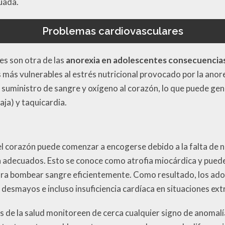
uada.
Problemas cardiovasculares
es son otra de las
anorexia en adolescentes consecuencia
más vulnerables al estrés nutricional provocado por la anore
l suministro de sangre y oxígeno al corazón, lo que puede gen
aja) y taquicardia.
l corazón puede comenzar a encogerse debido a la falta de n
 adecuados. Esto se conoce como atrofia miocárdica y pued
para bombear sangre eficientemente. Como resultado, los ado
esmayos e incluso insuficiencia cardíaca en situaciones ex
es de la salud monitoreen de cerca cualquier signo de anomal