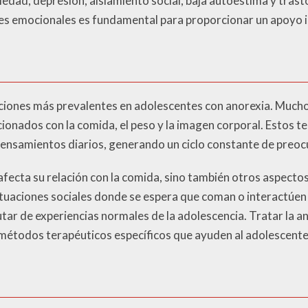
edad, depresión, aislamiento social, baja autoestima y trast
 emocionales es fundamental para proporcionar un apoyo i
ciones más prevalentes en adolescentes con anorexia. Mucho
cionados con la comida, el peso y la imagen corporal. Estos 
ensamientos diarios, generando un ciclo constante de preocu
afecta su relación con la comida, sino también otros aspectos
tuaciones sociales donde se espera que coman o interactúen 
utar de experiencias normales de la adolescencia. Tratar la a
 métodos terapéuticos específicos que ayuden al adolescente