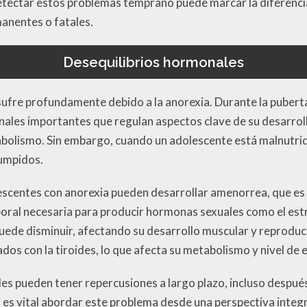
etectar estos problemas temprano puede marcar la diferenci
anentes o fatales.
Desequilibrios hormonales
ufre profundamente debido a la anorexia. Durante la pubert
les importantes que regulan aspectos clave de su desarroll
abolismo. Sin embargo, cuando un adolescente está malnutrid
umpidos.
escentes con anorexia pueden desarrollar amenorrea, que es
rporal necesaria para producir hormonas sexuales como el est
uede disminuir, afectando su desarrollo muscular y reprod
os con la tiroides, lo que afecta su metabolismo y nivel de 
es pueden tener repercusiones a largo plazo, incluso despué
, es vital abordar este problema desde una perspectiva integr