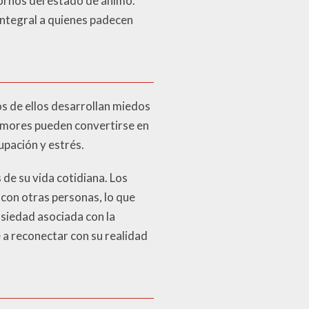
ornos del estado de ánimo.
ntegral a quienes padecen
s de ellos desarrollan miedos
temores pueden convertirse en
pación y estrés.
 de su vida cotidiana. Los
con otras personas, lo que
nsiedad asociada con la
 a reconectar con su realidad