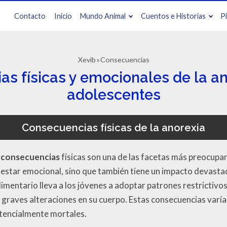
Contacto
Inicio
Mundo Animal
Cuentos e Historias
P
Xevib
Consecuencias
s físicas y emocionales de la an
adolescentes
Consecuencias físicas de la anorexia
 consecuencias
físicas son una de las facetas más preocupa
nestar emocional, sino que también tiene un impacto devastado
imentario lleva a los jóvenes a adoptar patrones restrictivo
r graves alteraciones en su cuerpo. Estas consecuencias var
tencialmente mortales.