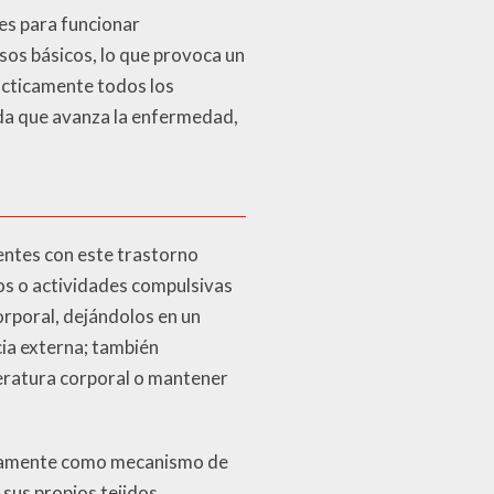
es para funcionar
sos básicos, lo que provoca un
rácticamente todos los
dida que avanza la enfermedad,
centes con este trastorno
tos o actividades compulsivas
orporal, dejándolos en un
cia externa; también
eratura corporal o mantener
ivamente como mecanismo de
 sus propios tejidos