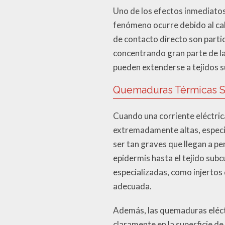
Uno de los efectos inmediatos
fenómeno ocurre debido al calo
de contacto directo son parti
concentrando gran parte de la
pueden extenderse a tejidos s
Quemaduras Térmicas S
Cuando una corriente eléctric
extremadamente altas, especia
ser tan graves que llegan a pe
epidermis hasta el tejido su
especializadas, como injertos
adecuada.
Además, las quemaduras eléct
claramente en la superficie de