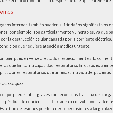
s de electrocuciones incluso después de que aparentemente 
ternos
anos internos también pueden sufrir daños significativos de
ñones, por ejemplo, son particularmente vulnerables, ya que
por la destrucción celular causada por la corriente eléctrica.
a condición que requiere atención médica urgente.
también pueden verse afectados, especialmente si la corrient
ras que limitan la capacidad respiratoria. En casos extremos,
plicaciones respiratorias que amenazan la vida del paciente.
 Neurológico
ico que puede sufrir graves consecuencias tras una descarga 
sar pérdida de conciencia instantánea o convulsiones, ademá
 Este tipo de lesiones puede tener repercusiones a largo plaz