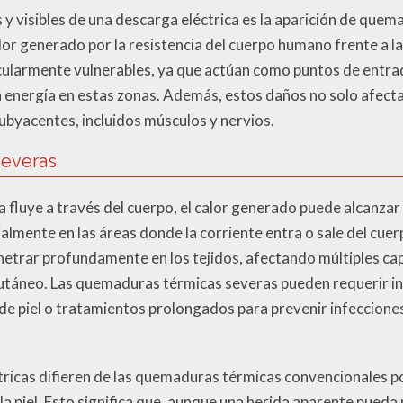
 y visibles de una descarga eléctrica es la aparición de quem
r generado por la resistencia del cuerpo humano frente a la 
cularmente vulnerables, ya que actúan como puntos de entrada
 energía en estas zonas. Además, estos daños no solo afectan
ubyacentes, incluidos músculos y nervios.
everas
a fluye a través del cuerpo, el calor generado puede alcanza
lmente en las áreas donde la corriente entra o sale del cu
netrar profundamente en los tejidos, afectando múltiples capa
bcutáneo. Las quemaduras térmicas severas pueden requerir 
 de piel o tratamientos prolongados para prevenir infecciones
ricas difieren de las quemaduras térmicas convencionales p
 la piel. Esto significa que, aunque una herida aparente pued