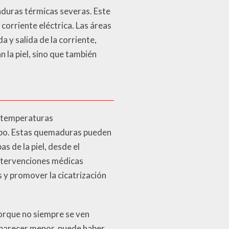
aduras térmicas severas. Este
corriente eléctrica. Las áreas
 y salida de la corriente,
 la piel, sino que también
r temperaturas
erpo. Estas quemaduras pueden
s de la piel, desde el
intervenciones médicas
 y promover la cicatrización
orque no siempre se ven
a parecer menor, puede haber