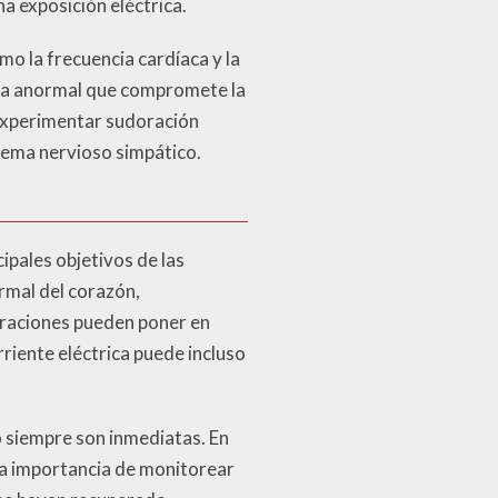
a exposición eléctrica.
o la frecuencia cardíaca y la
ica anormal que compromete la
 experimentar sudoración
stema nervioso simpático.
cipales objetivos de las
ormal del corazón,
teraciones pueden poner en
rriente eléctrica puede incluso
o siempre son inmediatas. En
 la importancia de monitorear