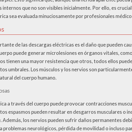
 internos que no son visibles inicialmente. Por ello, es cruci
trica sea evaluada minuciosamente por profesionales médico
os
tante de las descargas eléctricas es el daño que pueden causa
 cuerpo puede generar microlesiones en órganos vitales, como 
os tienen una mayor resistencia que otros, todos ellos pued
rtos umbrales. Los músculos y los nervios son particularment
atural del cuerpo humano.
osas
rica a través del cuerpo puede provocar contracciones muscul
os espasmos pueden resultar en desgarros musculares o inclu
 Además, los nervios pueden sufrir daños permanentes debido
r a problemas neurológicos, pérdida de movilidad o incluso pa