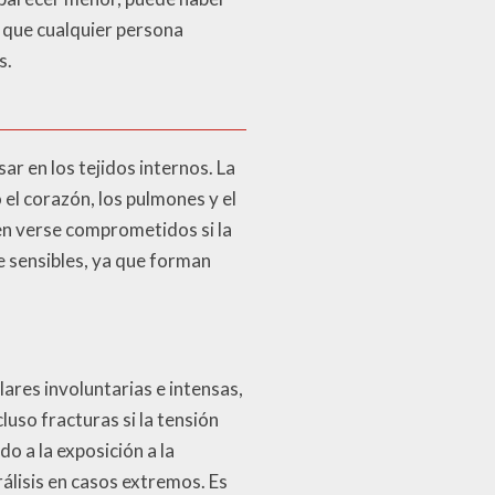
al que cualquier persona
s.
r en los tejidos internos. La
el corazón, los pulmones y el
en verse comprometidos si la
e sensibles, ya que forman
ares involuntarias e intensas,
so fracturas si la tensión
 a la exposición a la
rálisis en casos extremos. Es