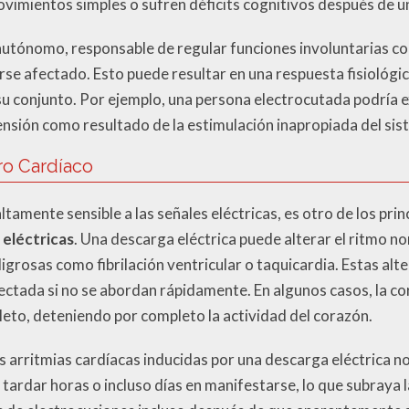
vimientos simples o sufren déficits cognitivos después de un
utónomo, responsable de regular funciones involuntarias com
rse afectado. Esto puede resultar en una respuesta fisiológ
su conjunto. Por ejemplo, una persona electrocutada podría
tensión como resultado de la estimulación inapropiada del si
ro Cardíaco
tamente sensible a las señales eléctricas, es otro de los prin
eléctricas
. Una descarga eléctrica puede alterar el ritmo n
grosas como fibrilación ventricular o taquicardia. Estas al
fectada si no se abordan rápidamente. En algunos casos, la co
leto, deteniendo por completo la actividad del corazón.
s arritmias cardíacas inducidas por una descarga eléctrica n
 tardar horas o incluso días en manifestarse, lo que subraya