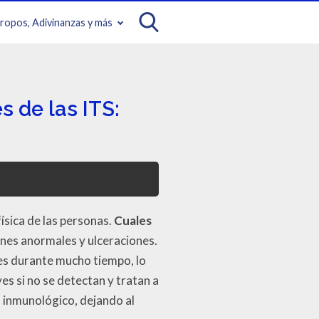
iropos, Adivinanzas y más
s de las ITS:
física de las personas.
Cuales
nes anormales y ulceraciones.
es durante mucho tiempo, lo
s si no se detectan y tratan a
 inmunológico, dejando al