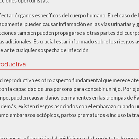
ecciones oportunistas.
ectar órganos específicos del cuerpo humano. En el caso de l
adamente, pueden causar inflamación en las vías urinarias y g
ecciones también pueden propagarse a otras partes del cuerpo
s adicionales. Es crucial estar informado sobre los riesgos 
 ante cualquier sospecha de infección.
roductiva
alud reproductiva es otro aspecto fundamental que merece at
con la capacidad de una persona para concebir un hijo. Por ejem
iempo, pueden causar daños permanentes en las trompas de Fal
. Además, existen riesgos asociados con el embarazo cuando u
omo embarazos ectópicos, partos prematuros e incluso la tran
n causar inflamación del epidídimo o de la próstata, lo que 