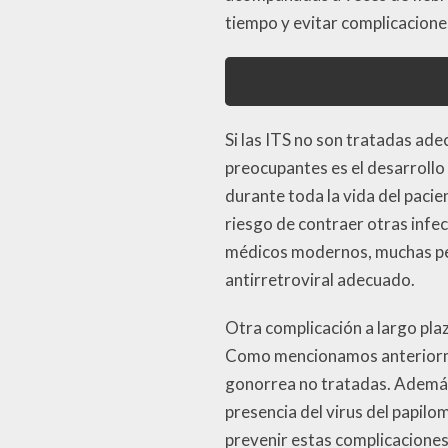
tiempo y evitar complicacion
Si las ITS no son tratadas ad
preocupantes es el desarrollo
durante toda la vida del pacie
riesgo de contraer otras infe
médicos modernos, muchas pers
antirretroviral adecuado.
Otra complicación a largo pla
Como mencionamos anteriorment
gonorrea no tratadas. Además,
presencia del virus del papil
prevenir estas complicacione