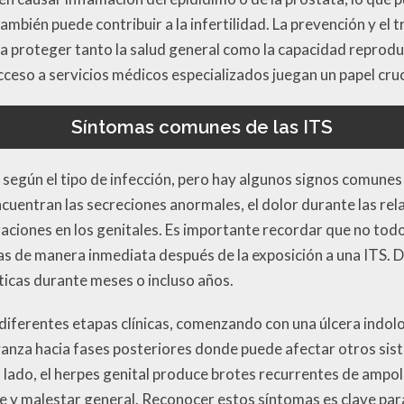
ambién puede contribuir a la infertilidad. La prevención y e
a proteger tanto la salud general como la capacidad reproduc
ceso a servicios médicos especializados juegan un papel cruc
Síntomas comunes de las ITS
n según el tipo de infección, pero hay algunos signos comune
encuentran las secreciones anormales, el dolor durante las rela
eraciones en los genitales. Es importante recordar que no tod
 de manera inmediata después de la exposición a una ITS. D
cas durante meses o incluso años.
or diferentes etapas clínicas, comenzando con una úlcera indol
 avanza hacia fases posteriores donde puede afectar otros sis
 lado, el herpes genital produce brotes recurrentes de ampoll
 y malestar general. Reconocer estos síntomas es clave par