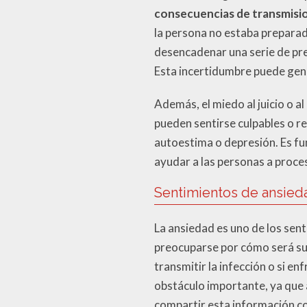
consecuencias de transmisio
la persona no estaba preparad
desencadenar una serie de pre
Esta incertidumbre puede gene
Además, el miedo al juicio o a
pueden sentirse culpables o re
autoestima o depresión. Es f
ayudar a las personas a proce
Sentimientos de ansied
La ansiedad es uno de los sen
preocuparse por cómo será su 
transmitir la infección o si e
obstáculo importante, ya que
compartir esta información co