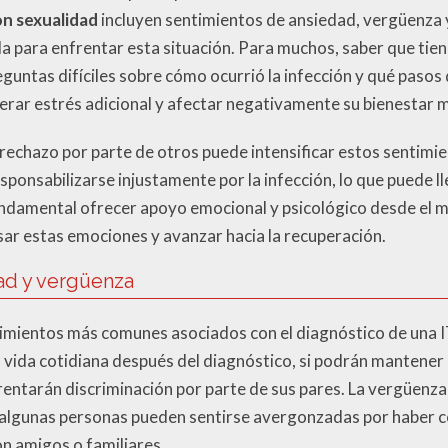
n sexualidad
incluyen sentimientos de ansiedad, vergüenza y
a para enfrentar esta situación. Para muchos, saber que tie
guntas difíciles sobre cómo ocurrió la infección y qué pasos
rar estrés adicional y afectar negativamente su bienestar m
l rechazo por parte de otros puede intensificar estos sentim
sponsabilizarse injustamente por la infección, lo que puede l
undamental ofrecer apoyo emocional y psicológico desde el 
sar estas emociones y avanzar hacia la recuperación.
ad y vergüenza
timientos más comunes asociados con el diagnóstico de una 
vida cotidiana después del diagnóstico, si podrán mantener r
nfrentarán discriminación por parte de sus pares. La vergüenz
 algunas personas pueden sentirse avergonzadas por haber co
n amigos o familiares.