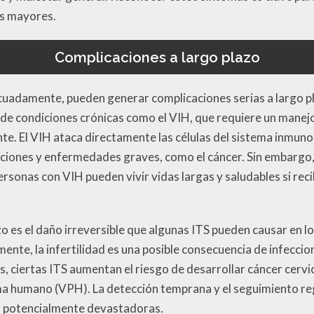
es mayores.
Complicaciones a largo plazo
ecuadamente, pueden generar complicaciones serias a largo p
 de condiciones crónicas como el VIH, que requiere un manej
nte. El VIH ataca directamente las células del sistema inmuno
cciones y enfermedades graves, como el cáncer. Sin embargo,
onas con VIH pueden vivir vidas largas y saludables si rec
zo es el daño irreversible que algunas ITS pueden causar en 
e, la infertilidad es una posible consecuencia de infeccion
 ciertas ITS aumentan el riesgo de desarrollar cáncer cervica
oma humano (VPH). La detección temprana y el seguimiento r
s potencialmente devastadoras.