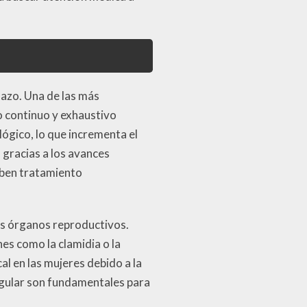
lazo. Una de las más
o continuo y exhaustivo
lógico, lo que incrementa el
 gracias a los avances
iben tratamiento
los órganos reproductivos.
es como la clamidia o la
l en las mujeres debido a la
egular son fundamentales para