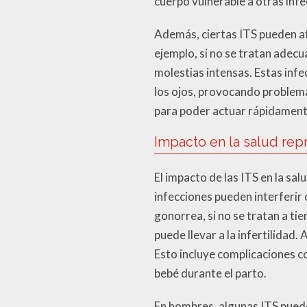
cuerpo vulnerable a otras inf
Además, ciertas ITS pueden af
ejemplo, si no se tratan adecu
molestias intensas. Estas inf
los ojos, provocando problema
para poder actuar rápidamente
Impacto en la salud rep
El impacto de las ITS en la s
infecciones pueden interferir 
gonorrea, si no se tratan a t
puede llevar a la infertilidad
Esto incluye complicaciones c
bebé durante el parto.
En hombres, algunas ITS puede