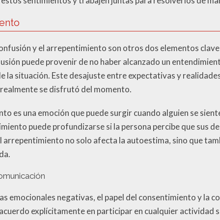
stos sentimientos y trabajen juntas para resolverlos de ma
iento
confusión y el arrepentimiento son otros dos elementos clave
nfusión puede provenir de no haber alcanzado un entendimient
 la situación. Este desajuste entre expectativas y realidad
si realmente se disfrutó del momento.
nto es una emoción que puede surgir cuando alguien se siente
timiento puede profundizarse si la persona percibe que sus d
l arrepentimiento no solo afecta la autoestima, sino que tamb
da.
comunicación
as emocionales negativas, el papel del consentimiento y la 
cuerdo explícitamente en participar en cualquier actividad 