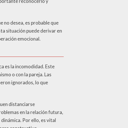
portante reconocerlo y
ue no desea, es probable que
ta situación puede derivar en
uperación emocional.
ca es la incomodidad. Este
smo o con la pareja. Las
ueron ignorados, lo que
uen distanciarse
oblemas en la relación futura,
inámica. Por ello, es vital