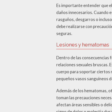
Es importante entender que el
daños innecesarios. Cuando es
rasguños, desgarros o incluso
debe realizarse con precaució
seguras.
Lesiones y hematomas
Dentro de las consecuencias f
relaciones sexuales bruscas. 
cuerpo para soportar ciertos
pequeños vasos sanguíneos deb
Además de los hematomas, otr
toman las precauciones necesa
afectan áreas sensibles o deli
signo de dolor o molestia dur