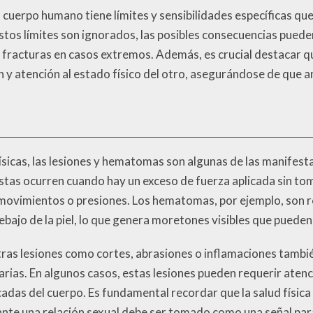
 cuerpo humano tiene límites y sensibilidades específicas qu
tos límites son ignorados, las posibles consecuencias puede
 fracturas en casos extremos. Además, es crucial destacar qu
n y atención al estado físico del otro, asegurándose de que
ísicas, las lesiones y hematomas son algunas de las manifes
Estas ocurren cuando hay un exceso de fuerza aplicada sin tom
 movimientos o presiones. Los hematomas, por ejemplo, son 
ajo de la piel, lo que genera moretones visibles que pueden
as lesiones como cortes, abrasiones o inflamaciones tambié
rias. En algunos casos, estas lesiones pueden requerir atenc
cadas del cuerpo. Es fundamental recordar que la salud física 
ante una relación sexual debe ser tomado como una señal para