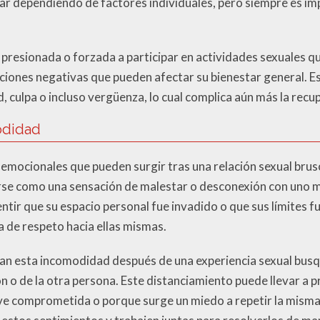
ar dependiendo de factores individuales, pero siempre es im
presionada o forzada a participar en actividades sexuales q
iones negativas que pueden afectar su bienestar general. Es
, culpa o incluso vergüenza, lo cual complica aún más la rec
odidad
emocionales que pueden surgir tras una relación sexual brus
se como una sensación de malestar o desconexión con uno mi
tir que su espacio personal fue invadido o que sus límites f
a de respeto hacia ellas mismas.
an esta incomodidad después de una experiencia sexual busq
 o de la otra persona. Este distanciamiento puede llevar a pr
ve comprometida o porque surge un miedo a repetir la misma d