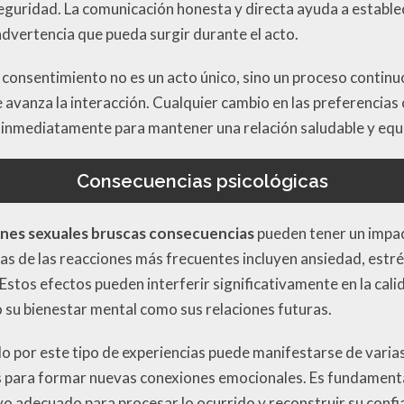
uridad. La comunicación honesta y directa ayuda a establece
 advertencia que pueda surgir durante el acto.
 consentimiento no es un acto único, sino un proceso contin
vanza la interacción. Cualquier cambio en las preferencias 
 inmediatamente para mantener una relación saludable y equi
Consecuencias psicológicas
ones sexuales bruscas consecuencias
pueden tener un impac
as de las reacciones más frecuentes incluyen ansiedad, estr
Estos efectos pueden interferir significativamente en la cali
 su bienestar mental como sus relaciones futuras.
do por este tipo de experiencias puede manifestarse de vari
es para formar nuevas conexiones emocionales. Es fundament
yo adecuado para procesar lo ocurrido y reconstruir su confia