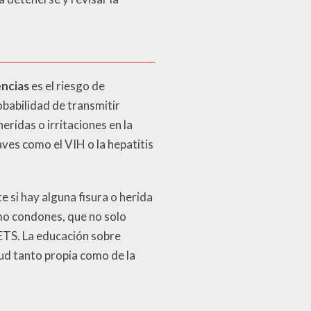
encias
es el riesgo de
babilidad de transmitir
ridas o irritaciones en la
ves como el VIH o la hepatitis
e si hay alguna fisura o herida
mo condones, que no solo
ETS. La educación sobre
lud tanto propia como de la