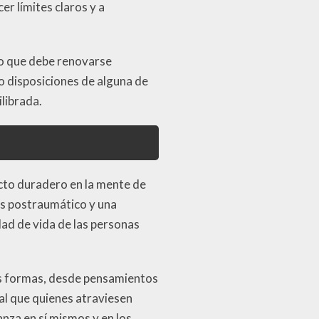
r límites claros y a
uo que debe renovarse
o disposiciones de alguna de
librada.
to duradero en la mente de
és postraumático y una
dad de vida de las personas
as formas, desde pensamientos
al que quienes atraviesen
nza en sí mismos y en los