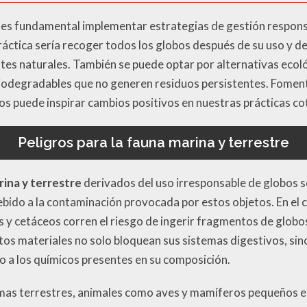
 es fundamental implementar estrategias de gestión respons
práctica sería recoger todos los globos después de su uso y 
tes naturales. También se puede optar por alternativas ecoló
biodegradables que no generen residuos persistentes. Fomenta
os puede inspirar cambios positivos en nuestras prácticas co
Peligros para la fauna marina y terrestre
rina y terrestre
derivados del uso irresponsable de globos 
ebido a la contaminación provocada por estos objetos. En el c
 y cetáceos corren el riesgo de ingerir fragmentos de globos
tos materiales no solo bloquean sus sistemas digestivos, si
o a los químicos presentes en su composición.
emas terrestres, animales como aves y mamíferos pequeños en