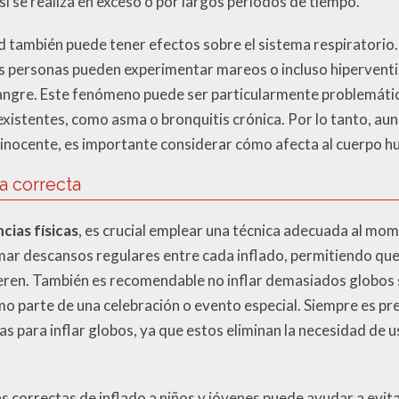
i se realiza en exceso o por largos periodos de tiempo.
 también puede tener efectos sobre el sistema respiratorio. 
 personas pueden experimentar mareos o incluso hiperventil
sangre. Este fenómeno puede ser particularmente problemátic
existentes, como asma o bronquitis crónica. Por lo tanto, au
e inocente, es importante considerar cómo afecta al cuerpo h
a correcta
ias físicas
, es crucial emplear una técnica adecuada al mom
mar descansos regulares entre cada inflado, permitiendo que 
eren. También es recomendable no inflar demasiados globos 
o parte de una celebración o evento especial. Siempre es pref
 para inflar globos, ya que estos eliminan la necesidad de us
as correctas de inflado a niños y jóvenes puede ayudar a evi