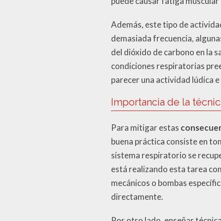
puede causar fatiga muscular s
Además, este tipo de actividad
demasiada frecuencia, algunas
del dióxido de carbono en la 
condiciones respiratorias pre
parecer una actividad lúdica 
Importancia de la técnic
Para mitigar estas
consecuenc
buena práctica consiste en to
sistema respiratorio se recup
está realizando esta tarea com
mecánicos o bombas específicas
directamente.
Por otro lado, enseñar técnic