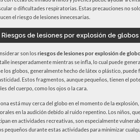
scular o dificultades respiratorias. Estas precauciones no so
cen el riesgo de lesiones innecesarias.
Riesgos de lesiones por explosión de globos
nsiderar son los
riesgos de lesiones por explosión de glob
talle inesperadamente mientras se infla, lo cual puede gener
de los globos, generalmente hecho de látex o plástico, pued
asticidad. Estos fragmentos, aunque pequeños, tienen el pote
es del cuerpo, como los ojos o la cara.
ona está muy cerca del globo en el momento de la explosión, 
orales en la audición debido al ruido repentino. Los niños, qu
ipan en actividades recreativas, son especialmente vulnerabl
os pequeños durante estas actividades para minimizar cualqu