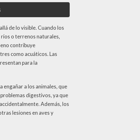
s
llá de lo visible. Cuando los
ríos o terrenos naturales,
eno contribuye
stres como acuáticos. Las
resentan para la
a engañar a los animales, que
 problemas digestivos, ya que
en accidentalmente. Además, los
tras lesiones en aves y