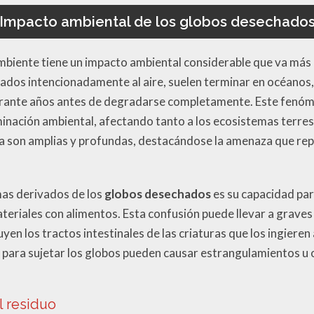
Impacto ambiental de los globos desechado
ambiente tiene un impacto ambiental considerable que va más a
ados intencionadamente al aire, suelen terminar en océanos, 
ante años antes de degradarse completamente. Este fenóm
minación ambiental, afectando tanto a los ecosistemas terre
a son amplias y profundas, destacándose la amenaza que rep
mas derivados de los
globos desechados
es su capacidad par
riales con alimentos. Esta confusión puede llevar a graves
uyen los tractos intestinales de las criaturas que los ingier
 para sujetar los globos pueden causar estrangulamientos u o
l residuo