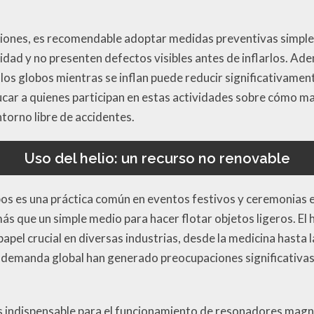
aciones, es recomendable adoptar medidas preventivas simple
lidad y no presenten defectos visibles antes de inflarlos. A
los globos mientras se inflan puede reducir significativament
car a quienes participan en estas actividades sobre cómo m
torno libre de accidentes.
Uso del helio: un recurso no renovable
lobos es una práctica común en eventos festivos y ceremonias 
 que un simple medio para hacer flotar objetos ligeros. El h
pel crucial en diversas industrias, desde la medicina hasta 
te demanda global han generado preocupaciones significativas
 es indispensable para el funcionamiento de resonadores magn