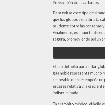
Prevención de accidentes
Para evitar este tipo de situ
que los globos sean de alta ca
prudente entre las personas y 
Finalmente, es importante edu
segura, promoviendo así un en
El uso del helio para inflar g
gas noble representa mucho más
renovable que desempeña un pa
escasez relativa y la crecien
indiscriminada.
En el ámbito médico, el helio