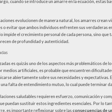
argo, cuando se introduce un amarre en la ecuación, estas b
elaciones evolucionen de manera natural, los amarres crean ví
s o evitar que ambos individuos enfrenten sus verdaderas e
lo impide el crecimiento personal de cada persona, sino que 
carecen de profundidad y autenticidad.
adas
rzadas es quizás uno de los aspectos más problemáticos de 
 medios artificiales, es probable que encuentren dificultades
carse abiertamente sobre sus necesidades y expectativas. E
una falta de entendimiento mutuo, lo cual puede terminar da
relaciones saludables requieren esfuerzo, comunicación y c
ue puedan sustituir estos ingredientes esenciales. Por lo tan
rre, es importante reflexionar sobre las
consecuencias de u