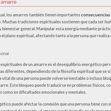
l amarre
ual, los amarres también tienen importantes
consecuencias 
 Muchas tradiciones espirituales sostienen que cada ser hu
o y bienestar general. Manipular esta energía mediante práct
el plano espiritual, afectando tanto a la persona que realiza 
sonal
 espirituales de un amarre es el desequilibrio energético per
 diferentes, dependiendo de la filosofía espiritual que se si
ía vital de una persona puede volverse inestable o incluso blo
arre. Este bloqueo puede traducirse en problemas físicos, co
í como en dificultades emocionales y mentales.
ético puede afectar la conexión que una persona tiene con su
flujo natural de energía, el amarre puede impedir que la perso