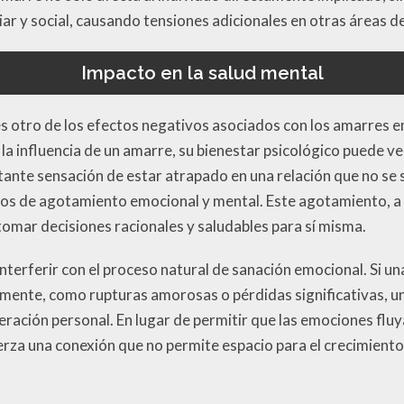
ar y social, causando tensiones adicionales en otras áreas de
Impacto en la salud mental
es otro de los efectos negativos asociados con los amarres e
la influencia de un amarre, su bienestar psicológico puede 
tante sensación de estar atrapado en una relación que no s
dos de agotamiento emocional y mental. Este agotamiento, a s
tomar decisiones racionales y saludables para sí misma.
terferir con el proceso natural de sanación emocional. Si u
mente, como rupturas amorosas o pérdidas significativas, u
ración personal. En lugar de permitir que las emociones flu
za una conexión que no permite espacio para el crecimiento 