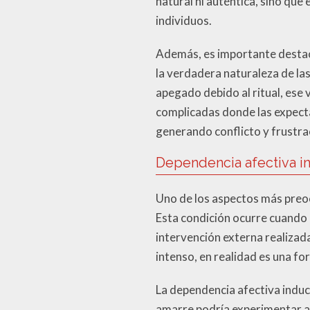
natural ni auténtica, sino que
individuos.
Además, es importante destac
la verdadera naturaleza de la
apegado debido al ritual, ese 
complicadas donde las expecta
generando conflicto y frustrac
Dependencia afectiva i
Uno de los aspectos más preoc
Esta condición ocurre cuando u
intervención externa realiza
intenso, en realidad es una 
La dependencia afectiva induc
amarre podría experimentar an