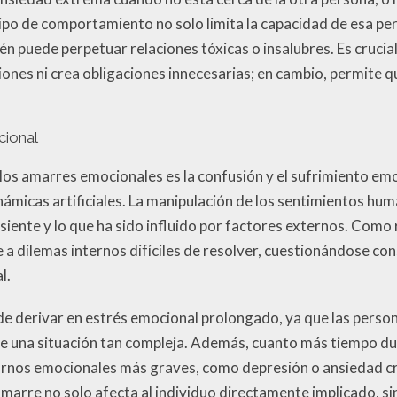
tipo de comportamiento no solo limita la capacidad de esa pe
én puede perpetuar relaciones tóxicas o insalubres. Es crucia
ones ni crea obligaciones innecesarias; en cambio, permite q
cional
los amarres emocionales es la confusión y el sufrimiento em
inámicas artificiales. La manipulación de los sentimientos h
siente y lo que ha sido influido por factores externos. Como
a dilemas internos difíciles de resolver, cuestionándose c
l.
e derivar en estrés emocional prolongado, ya que las person
e una situación tan compleja. Además, cuanto más tiempo du
tornos emocionales más graves, como depresión o ansiedad cr
arre no solo afecta al individuo directamente implicado, s