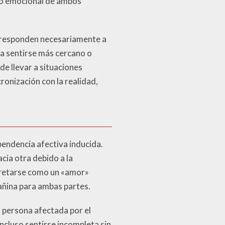
brio emocional de ambos
rresponden necesariamente a
da sentirse más cercano o
de llevar a situaciones
ronización con la realidad,
endencia afectiva inducida.
cia otra debido a la
pretarse como un «amor»
añina para ambas partes.
 persona afectada por el
ncluso sentirse incompleta sin