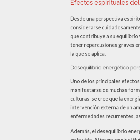
Efectos espirituales de
Desde una perspectiva espirit
considerarse cuidadosamente.
que contribuye a su equilibri
tener repercusiones graves en 
la que se aplica.
Desequilibrio energético per
Uno de los principales efectos
manifestarse de muchas formas
culturas, se cree que la energ
intervención externa de un am
enfermedades recurrentes, as
Además, el desequilibrio energ
en la vida. Al interrumpir el 