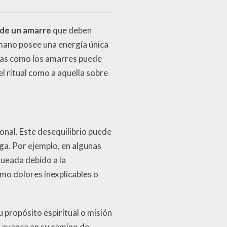
de un amarre
que deben
mano posee una energía única
icas como los amarres puede
el ritual como a aquella sobre
sonal. Este desequilibrio puede
ga. Por ejemplo, en algunas
queada debido a la
mo dolores inexplicables o
 propósito espiritual o misión
na avance en su camino de