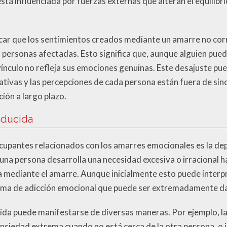
 está influenciada por fuerzas externas que alteran el equili
ar que los sentimientos creados mediante un amarre no co
s personas afectadas. Esto significa que, aunque alguien pue
vínculo no refleja sus emociones genuinas. Este desajuste pue
tivas y las percepciones de cada persona están fuera de sinc
ión a largo plazo.
nducida
upantes relacionados con los amarres emocionales es la dep
na persona desarrolla una necesidad excesiva o irracional ha
da mediante el amarre. Aunque inicialmente esto puede inter
forma de adicción emocional que puede ser extremadamente d
ida puede manifestarse de diversas maneras. Por ejemplo, la
siedad extrema cuando no está cerca de la otra persona, o i