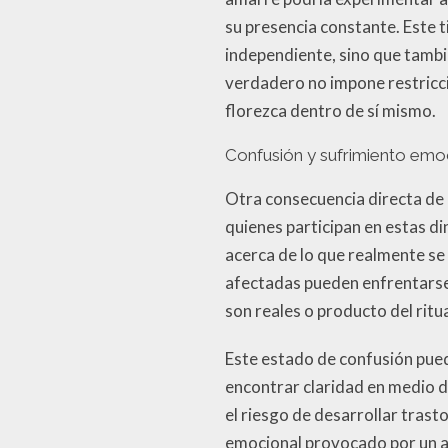
su presencia constante. Este 
independiente, sino que tambi
verdadero no impone restricci
florezca dentro de sí mismo.
Confusión y sufrimiento emo
Otra consecuencia directa de 
quienes participan en estas d
acerca de lo que realmente se 
afectadas pueden enfrentarse 
son reales o producto del ritua
Este estado de confusión pued
encontrar claridad en medio d
el riesgo de desarrollar tras
emocional provocado por un am