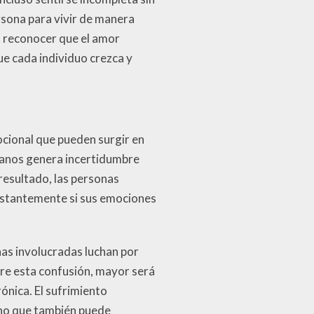
rsona para vivir de manera
l reconocer que el amor
ue cada individuo crezca y
ocional que pueden surgir en
umanos genera incertidumbre
 resultado, las personas
onstantemente si sus emociones
as involucradas luchan por
re esta confusión, mayor será
ónica. El sufrimiento
ino que también puede