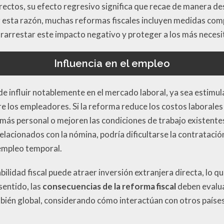
irectos, su efecto regresivo significa que recae de manera d
r esta razón, muchas reformas fiscales incluyen medidas com
rarrestar este impacto negativo y proteger a los más necesi
Influencia en el empleo
de influir notablemente en el mercado laboral, ya sea estimu
 los empleadores. Si la reforma reduce los costos laborales
ás personal o mejoren las condiciones de trabajo existentes.
lacionados con la nómina, podría dificultarse la contrataci
 empleo temporal.
bilidad fiscal puede atraer inversión extranjera directa, lo 
sentido, las
consecuencias de la reforma fiscal
deben evalua
mbién global, considerando cómo interactúan con otros país