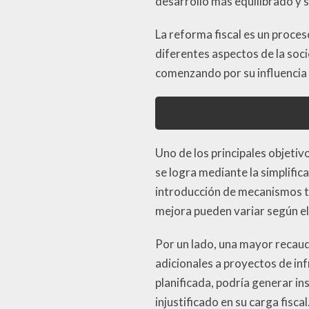
desarrollo más equilibrado y s
La reforma fiscal es un proce
diferentes aspectos de la soc
comenzando por su influencia 
Uno de los principales objetiv
se logra mediante la simplific
introducción de mecanismos te
mejora pueden variar según el
Por un lado, una mayor recaud
adicionales a proyectos de inf
planificada, podría generar i
injustificado en su carga fisca