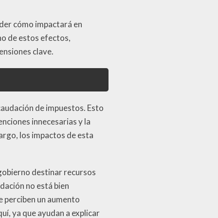
ender cómo impactará en
no de estos efectos,
ensiones clave.
recaudación de impuestos. Esto
enciones innecesarias y la
argo, los impactos de esta
 gobierno destinar recursos
udación no está bien
ue perciben un aumento
quí, ya que ayudan a explicar