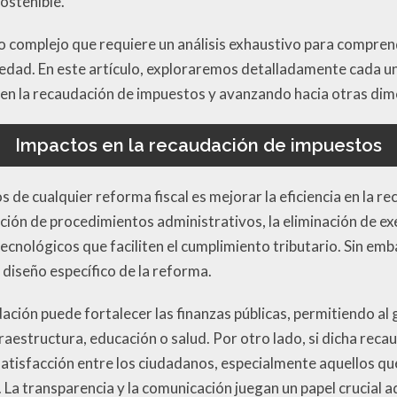
ostenible.
so complejo que requiere un análisis exhaustivo para compr
iedad. En este artículo, exploraremos detalladamente cada u
en la recaudación de impuestos y avanzando hacia otras dim
Impactos en la recaudación de impuestos
os de cualquier reforma fiscal es mejorar la eficiencia en la 
ación de procedimientos administrativos, la eliminación de ex
cnológicos que faciliten el cumplimiento tributario. Sin emb
 diseño específico de la reforma.
ación puede fortalecer las finanzas públicas, permitiendo al
raestructura, educación o salud. Por otro lado, si dicha reca
nsatisfacción entre los ciudadanos, especialmente aquellos q
l. La transparencia y la comunicación juegan un papel crucial a