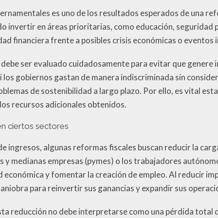
ernamentales es uno de los resultados esperados de una refo
o invertir en áreas prioritarias, como educación, seguridad p
ad financiera frente a posibles crisis económicas o eventos 
debe ser evaluado cuidadosamente para evitar que genere in
si los gobiernos gastan de manera indiscriminada sin consider
blemas de sostenibilidad a largo plazo. Por ello, es vital esta
los recursos adicionales obtenidos.
en ciertos sectores
 ingresos, algunas reformas fiscales buscan reducir la carga
as y medianas empresas (pymes) o los trabajadores autónomo
dad económica y fomentar la creación de empleo. Al reducir im
niobra para reinvertir sus ganancias y expandir sus operaci
ta reducción no debe interpretarse como una pérdida total d