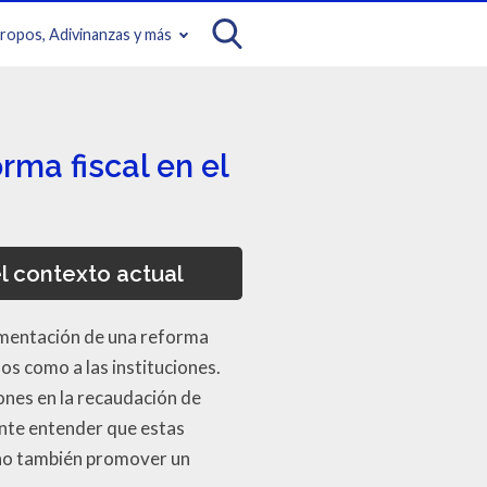
iropos, Adivinanzas y más
rma fiscal en el
l contexto actual
ementación de una reforma
os como a las instituciones.
ones en la recaudación de
ante entender que estas
sino también promover un