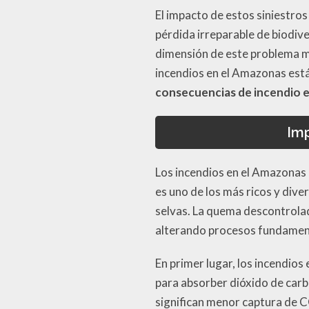
El impacto de estos siniestro
pérdida irreparable de biodiv
dimensión de este problema m
incendios en el Amazonas est
consecuencias de incendio 
Imp
Los incendios en el Amazonas 
es uno de los más ricos y dive
selvas. La quema descontrolada
alterando procesos fundamenta
En primer lugar, los incendio
para absorber dióxido de carb
significan menor captura de CO