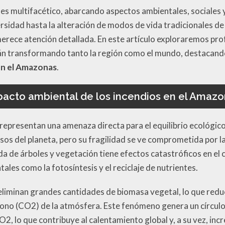
s es multifacético, abarcando aspectos ambientales, sociales
ersidad hasta la alteración de modos de vida tradicionales 
erece atención detallada. En este artículo exploraremos p
án transformando tanto la región como el mundo, destacando 
en el Amazonas
.
acto ambiental de los incendios en el Amaz
representan una amenaza directa para el equilibrio ecológico
rsos del planeta, pero su fragilidad se ve comprometida por 
 de árboles y vegetación tiene efectos catastróficos en el c
les como la fotosíntesis y el reciclaje de nutrientes.
s eliminan grandes cantidades de biomasa vegetal, lo que red
ono (CO2) de la atmósfera. Este fenómeno genera un círculo
2, lo que contribuye al calentamiento global y, a su vez, inc