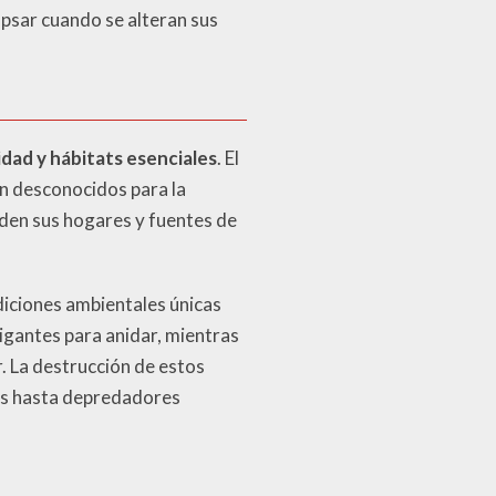
apsar cuando se alteran sus
idad y hábitats esenciales
. El
ún desconocidos para la
rden sus hogares y fuentes de
iciones ambientales únicas
igantes para anidar, mientras
r. La destrucción de estos
mos hasta depredadores