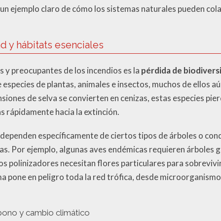
s un ejemplo claro de cómo los sistemas naturales pueden col
d y hábitats esenciales
s y preocupantes de los incendios es la
pérdida de biodivers
especies de plantas, animales e insectos, muchos de ellos a
siones de selva se convierten en cenizas, estas especies pie
as rápidamente hacia la extinción.
ependen específicamente de ciertos tipos de árboles o cond
as. Por ejemplo, algunas aves endémicas requieren árboles g
os polinizadores necesitan flores particulares para sobrevivi
ma pone en peligro toda la red trófica, desde microorganis
bono y cambio climático