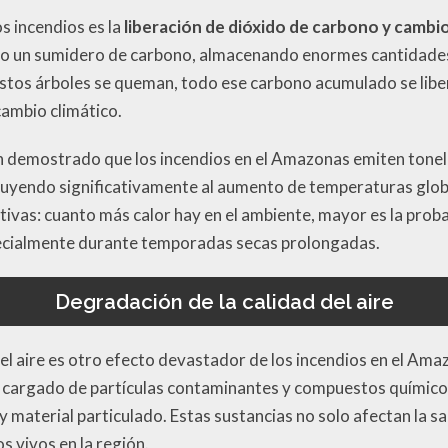
s incendios es la
liberación de dióxido de carbono y cambio
 un sumidero de carbono, almacenando enormes cantidades
stos árboles se queman, todo ese carbono acumulado se liber
ambio climático.
an demostrado que los incendios en el Amazonas emiten tone
buyendo significativamente al aumento de temperaturas glo
tivas: cuanto más calor hay en el ambiente, mayor es la prob
pecialmente durante temporadas secas prolongadas.
Degradación de la calidad del aire
del aire es otro efecto devastador de los incendios en el Am
cargado de partículas contaminantes y compuestos químico
 material particulado. Estas sustancias no solo afectan la s
s vivos en la región.