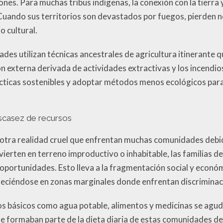
es. Para muchas tribus indígenas, la conexión con la tierra y 
Cuando sus territorios son devastados por fuegos, pierden no
o cultural.
es utilizan técnicas ancestrales de agricultura itinerante qu
n externa derivada de actividades extractivas y los incendio
cticas sostenibles y adoptar métodos menos ecológicos pa
scasez de recursos
 otra realidad cruel que enfrentan muchas comunidades debi
ierten en terreno improductivo o inhabitable, las familias d
oportunidades. Esto lleva a la fragmentación social y económ
eciéndose en zonas marginales donde enfrentan discriminaci
s básicos como agua potable, alimentos y medicinas se agudi
ue formaban parte de la dieta diaria de estas comunidades d