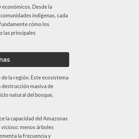
 y económicos. Desde la
de comunidades indígenas, cada
rofundamente cómo los
las principales
onas
 de la región. Este ecosistema
la destrucción masiva de
iclo natural del bosque,
uce la capacidad del Amazonas
 vicioso: menos árboles
rementa la frecuencia y