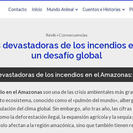
Contacto
Inicio
Mundo Animal
Cuentos e Historias
P
Xevib
Consecuencias
devastadoras de los incendios 
un desafío global
vastadoras de los incendios en el Amazonas: 
io en el Amazonas
son una de las crisis ambientales más gr
to ecosistema, conocido como el «pulmón del mundo», alberg
gulación del clima global. Sin embargo, año tras año, las cifra
mo la deforestación ilegal, la expansión agrícola y la sequí
solo afectan a la región amazónica, sino que también tienen 