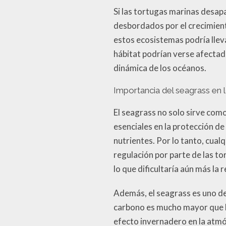
Si las tortugas marinas desap
desbordados por el crecimiento
estos ecosistemas podría llev
hábitat podrían verse afectada
dinámica de los océanos.
Importancia del seagrass en
El seagrass no solo sirve com
esenciales en la protección de 
nutrientes. Por lo tanto, cualq
regulación por parte de las to
lo que dificultaría aún más la
Además, el seagrass es uno de 
carbono es mucho mayor que la 
efecto invernadero en la atmó