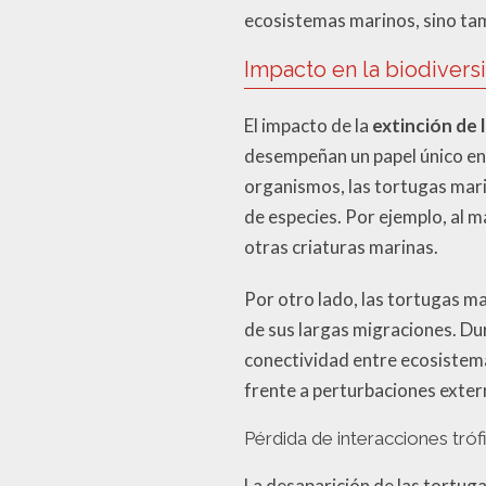
ecosistemas marinos, sino tamb
Impacto en la biodivers
El impacto de la
extinción de 
desempeñan un papel único en 
organismos, las tortugas mari
de especies. Por ejemplo, al m
otras criaturas marinas.
Por otro lado, las tortugas m
de sus largas migraciones. Du
conectividad entre ecosistemas
frente a perturbaciones exter
Pérdida de interacciones tróf
La desaparición de las tortug