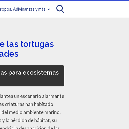
iropos, Adivinanzas y más
e las tortugas
dades
nas para ecosistemas
plantea un escenario alarmante
s criaturas han habitado
d del medio ambiente marino.
y la pérdida de hábitat, su
endría la desaparición de las