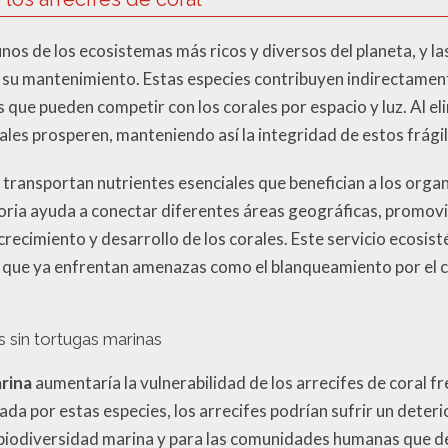
unos de los ecosistemas más ricos y diversos del planeta, y l
su mantenimiento. Estas especies contribuyen indirectamente 
 que pueden competir con los corales por espacio y luz. Al eli
ales prosperen, manteniendo así la integridad de estos frági
transportan nutrientes esenciales que benefician a los orga
toria ayuda a conectar diferentes áreas geográficas, promovi
crecimiento y desarrollo de los corales. Este servicio ecosist
, que ya enfrentan amenazas como el blanqueamiento por el c
s sin tortugas marinas
arina
aumentaría la vulnerabilidad de los arrecifes de coral fr
da por estas especies, los arrecifes podrían sufrir un deteri
 biodiversidad marina y para las comunidades humanas que de