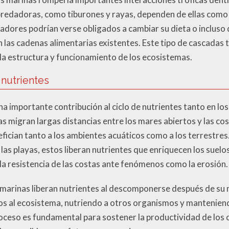
redadoras, como tiburones y rayas, dependen de ellas como f
adores podrían verse obligados a cambiar su dieta o incluso 
 las cadenas alimentarias existentes. Este tipo de cascadas 
la estructura y funcionamiento de los ecosistemas.
 nutrientes
a importante contribución al ciclo de nutrientes tanto en lo
as migran largas distancias entre los mares abiertos y las co
fician tanto a los ambientes acuáticos como a los terrestres
as playas, estos liberan nutrientes que enriquecen los suelo
la resistencia de las costas ante fenómenos como la erosión.
 marinas liberan nutrientes al descomponerse después de su 
s al ecosistema, nutriendo a otros organismos y manteniend
roceso es fundamental para sostener la productividad de los 