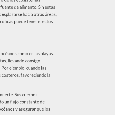
uente de alimento. Sin estas
desplazarse hacia otras áreas,
tróficas puede tener efectos
s océanos como en las playas.
stas, llevando consigo
. Por ejemplo, cuando las
s costeros, favoreciendo la
muerte. Sus cuerpos
o un flujo constante de
océanos y asegurar que los