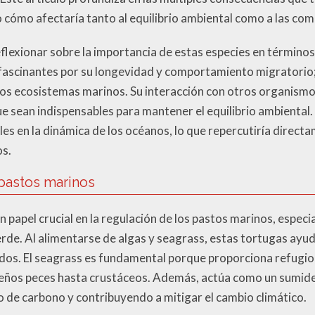
cómo afectaría tanto al equilibrio ambiental como a las co
reflexionar sobre la importancia de estas especies en término
 fascinantes por su longevidad y comportamiento migratorio
os ecosistemas marinos. Su interacción con otros organismos 
e sean indispensables para mantener el equilibrio ambiental.
les en la dinámica de los océanos, lo que repercutiría direc
os.
 pastos marinos
 papel crucial en la regulación de los pastos marinos, espec
rde. Al alimentarse de algas y seagrass, estas tortugas ayu
ados. El seagrass es fundamental porque proporciona refugi
eños peces hasta crustáceos. Además, actúa como un sumid
 de carbono y contribuyendo a mitigar el cambio climático.