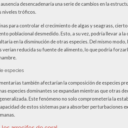
usencia desencadenaría una serie de cambios en la estruct
 niveles tróficos.
inas para controlar el crecimiento de algas y seagrass, cier
to poblacional desmedido. Esto, a su vez, podría llevar a la
sultaría en la disminución de otras especies. Del mismo modo
 verían reducida su fuente de alimento, lo que podría forzar
 hambre.
de especies
imentarias también afectarían la composición de especies pr
nas especies dominantes se expandan mientras que otras decli
generalizada. Este fenómeno no solo comprometería la estab
 capacidad de estos sistemas para absorber perturbaciones e
humanas.
 los arrecifes de coral