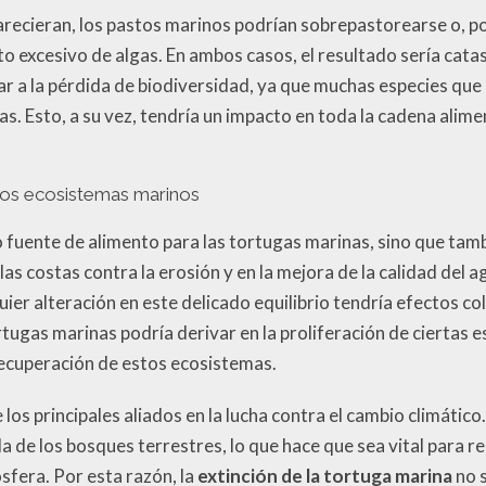
arecieran, los pastos marinos podrían sobrepastorearse o, po
 excesivo de algas. En ambos casos, el resultado sería catas
ar a la pérdida de biodiversidad, ya que muchas especies q
s. Esto, a su vez, tendría un impacto en toda la cadena alime
 los ecosistemas marinos
o fuente de alimento para las tortugas marinas, sino que tam
las costas contra la erosión y en la mejora de la calidad del a
uier alteración en este delicado equilibrio tendría efectos co
rtugas marinas podría derivar en la proliferación de ciertas 
 recuperación de estos ecosistemas.
los principales aliados en la lucha contra el cambio climátic
de los bosques terrestres, lo que hace que sea vital para re
sfera. Por esta razón, la
extinción de la tortuga marina
no s