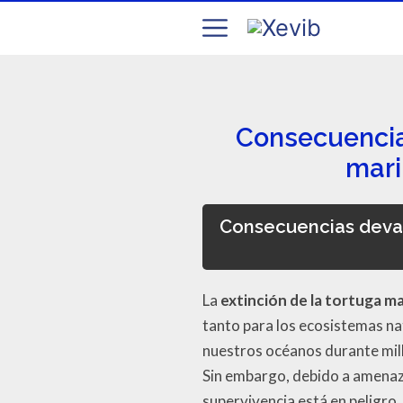
Consecuencias
mari
Consecuencias devas
La
extinción de la tortuga m
tanto para los ecosistemas n
nuestros océanos durante mill
Sin embargo, debido a amenazas
supervivencia está en peligro.