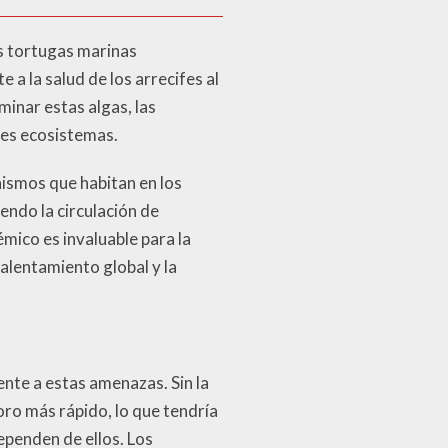
as tortugas marinas
a la salud de los arrecifes al
minar estas algas, las
les ecosistemas.
nismos que habitan en los
endo la circulación de
émico es invaluable para la
alentamiento global y la
ente a estas amenazas. Sin la
oro más rápido, lo que tendría
penden de ellos. Los