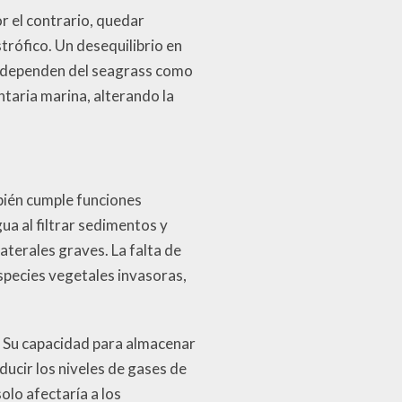
r el contrario, quedar
trófico. Un desequilibrio en
ue dependen del seagrass como
ntaria marina, alterando la
bién cumple funciones
gua al filtrar sedimentos y
laterales graves. La falta de
especies vegetales invasoras,
o. Su capacidad para almacenar
ducir los niveles de gases de
olo afectaría a los