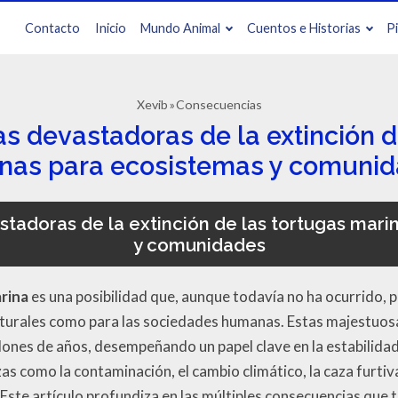
Contacto
Inicio
Mundo Animal
Cuentos e Historias
P
Xevib
Consecuencias
 devastadoras de la extinción d
nas para ecosistemas y comuni
tadoras de la extinción de las tortugas mari
y comunidades
arina
es una posibilidad que, aunque todavía no ha ocurrido, 
aturales como para las sociedades humanas. Estas majestuosa
ones de años, desempeñando un papel clave en la estabilida
 como la contaminación, el cambio climático, la caza furtiva 
 Este artículo profundiza en las múltiples consecuencias que t