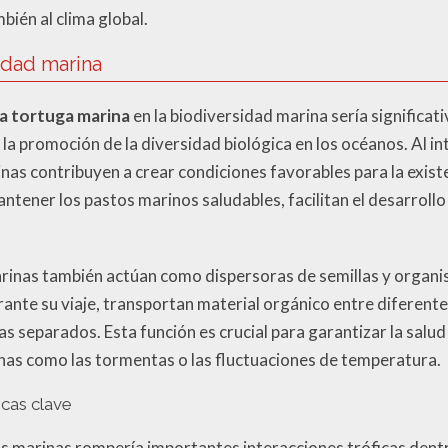
ién al clima global.
idad marina
la tortuga marina
en la biodiversidad marina sería significati
la promoción de la diversidad biológica en los océanos. Al i
nas contribuyen a crear condiciones favorables para la exist
antener los pastos marinos saludables, facilitan el desarrol
arinas también actúan como dispersoras de semillas y organ
rante su viaje, transportan material orgánico entre diferente
 separados. Esta función es crucial para garantizar la salud 
nas como las tormentas o las fluctuaciones de temperatura.
icas clave
as marinas rompería importantes interacciones tróficas dent