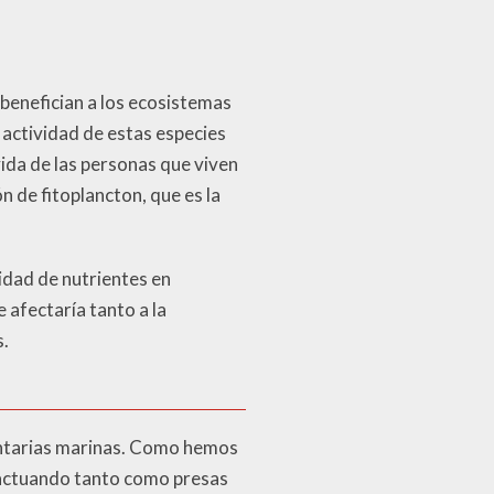
benefician a los ecosistemas
 actividad de estas especies
vida de las personas que viven
n de fitoplancton, que es la
lidad de nutrientes en
 afectaría tanto a la
s.
mentarias marinas. Como hemos
, actuando tanto como presas