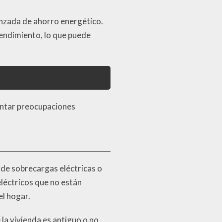
nzada de ahorro energético.
rendimiento, lo que puede
entar preocupaciones
 de sobrecargas eléctricas o
 eléctricos que no están
el hogar.
 la vivienda es antiguo o no