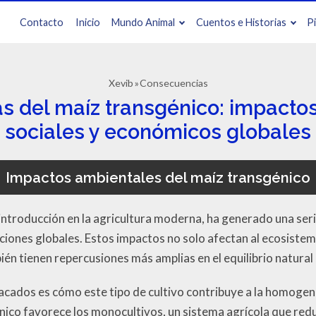
Contacto
Inicio
Mundo Animal
Cuentos e Historias
P
Xevib
Consecuencias
 del maíz transgénico: impacto
sociales y económicos globales
Impactos ambientales del maíz transgénico
 introducción en la agricultura moderna, ha generado una se
iones globales. Estos impactos no solo afectan al ecosiste
bién tienen repercusiones más amplias en el equilibrio natural
cados es cómo este tipo de cultivo contribuye a la homogenei
nico favorece los monocultivos, un sistema agrícola que red