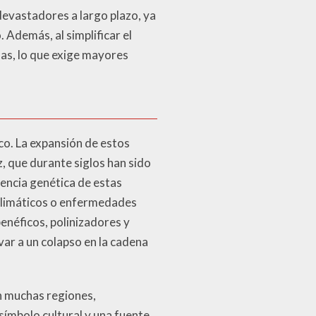
devastadores a largo plazo, ya
. Además, al simplificar el
das, lo que exige mayores
co. La expansión de estos
z, que durante siglos han sido
encia genética de estas
 climáticos o enfermedades
enéficos, polinizadores y
var a un colapso en la cadena
En muchas regiones,
 símbolo cultural y una fuente