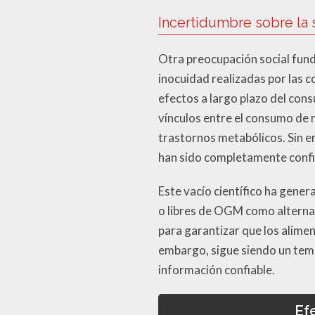
Incertidumbre sobre la
Otra preocupación social fun
inocuidad realizadas por las c
efectos a largo plazo del con
vínculos entre el consumo de
trastornos metabólicos. Sin em
han sido completamente conf
Este vacío científico ha gene
o libres de OGM como alternat
para garantizar que los alime
embargo, sigue siendo un tem
información confiable.
Ef