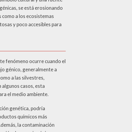
génicas, se está erosionando
s como a los ecosistemas
tosas y poco accesibles para
ste fenómeno ocurre cuando el
ujo génico, generalmente a
omo a las silvestres,
 algunos casos, esta
para el medio ambiente.
ción genética, podría
productos químicos más
 Además, la contaminación