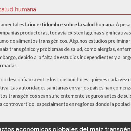
 salud humana
damental es la
incertidumbre sobre la salud humana
. A pesa
ompañías productoras, todavía existen lagunas significativas 
sumo de alimentos transgénicos. Algunos estudios preliminar
 maíz transgénico y problemas de salud, como alergias, enf
bargo, debido a la falta de estudios independientes y a larg
irmadas.
rado desconfianza entre los consumidores, quienes cada vez
iva. Las autoridades sanitarias en varios países han comenz
ntos transgénicos sean suficientemente seguros antes de su c
a controvertido, especialmente en regiones donde la poblac
ectos económicos globales del maíz transgén