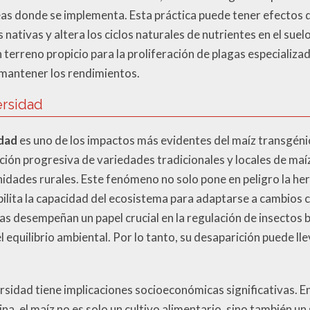
reas donde se implementa. Esta práctica puede tener efectos 
nativas y altera los ciclos naturales de nutrientes en el suelo
 terreno propicio para la proliferación de plagas especializa
 mantener los rendimientos.
ersidad
idad
es uno de los impactos más evidentes del maíz transgéni
nación progresiva de variedades tradicionales y locales de maí
dades rurales. Este fenómeno no solo pone en peligro la her
bilita la capacidad del ecosistema para adaptarse a cambios
as desempeñan un papel crucial en la regulación de insectos b
 equilibrio ambiental. Por lo tanto, su desaparición puede lle
rsidad tiene implicaciones socioeconómicas significativas. 
a, el maíz no es solo un cultivo alimentario, sino también un