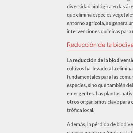
diversidad biológica en las á
que elimina especies vegetales 
entorno agrícola, se genera un
intervenciones químicas para
Reducción de la biodiv
La
reducción de la biodivers
cultivos ha llevado a la elimi
fundamentales para las comuni
especies, sino que también de
emergentes. Las plantas nativ
otros organismos clave para el
trófica local.
Además, la pérdida de biodive
especialmente en América Latin