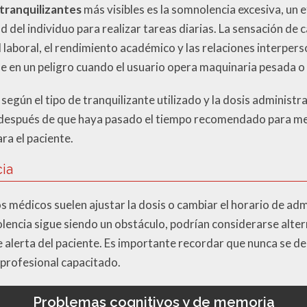
tranquilizantes
más visibles es la somnolencia excesiva, un 
d del individuo para realizar tareas diarias. La sensación de
d laboral, el rendimiento académico y las relaciones interper
 en un peligro cuando el usuario opera maquinaria pesada o
según el tipo de tranquilizante utilizado y la dosis administr
 después de que haya pasado el tiempo recomendado para met
a el paciente.
ia
os médicos suelen ajustar la dosis o cambiar el horario de a
lencia sigue siendo un obstáculo, podrían considerarse alte
alerta del paciente. Es importante recordar que nunca se deb
profesional capacitado.
Problemas cognitivos y de memoria