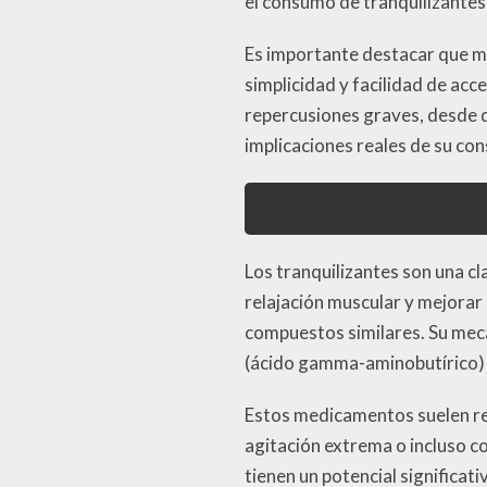
el consumo de tranquilizantes
Es importante destacar que m
simplicidad y facilidad de acc
repercusiones graves, desde d
implicaciones reales de su con
Los tranquilizantes son una c
relajación muscular y mejorar 
compuestos similares. Su mec
(ácido gamma-aminobutírico) e
Estos medicamentos suelen rec
agitación extrema o incluso co
tienen un potencial significat