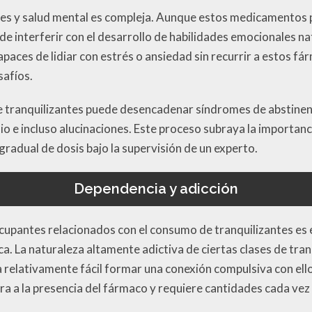
ntes y salud mental es compleja. Aunque estos medicamentos 
e interferir con el desarrollo de habilidades emocionales na
aces de lidiar con estrés o ansiedad sin recurrir a estos fá
safíos.
e tranquilizantes puede desencadenar síndromes de abstinen
 e incluso alucinaciones. Este proceso subraya la importanci
radual de dosis bajo la supervisión de un experto.
Dependencia y adicción
upantes relacionados con el consumo de tranquilizantes es e
ca. La naturaleza altamente adictiva de ciertas clases de tran
 relativamente fácil formar una conexión compulsiva con ell
a a la presencia del fármaco y requiere cantidades cada vez