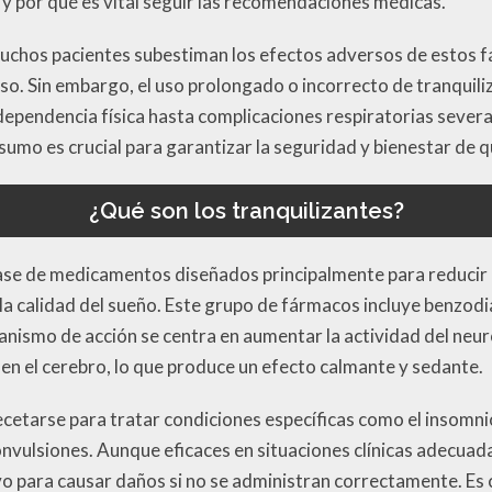
 y por qué es vital seguir las recomendaciones médicas.
uchos pacientes subestiman los efectos adversos de estos 
eso. Sin embargo, el uso prolongado o incorrecto de tranquil
ependencia física hasta complicaciones respiratorias severas
sumo es crucial para garantizar la seguridad y bienestar de qu
¿Qué son los tranquilizantes?
lase de medicamentos diseñados principalmente para reducir 
la calidad del sueño. Este grupo de fármacos incluye benzodi
anismo de acción se centra en aumentar la actividad del ne
n el cerebro, lo que produce un efecto calmante y sedante.
etarse para tratar condiciones específicas como el insomnio
nvulsiones. Aunque eficaces en situaciones clínicas adecuada
ivo para causar daños si no se administran correctamente. Es 