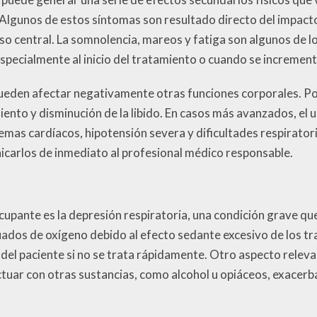
 Algunos de estos síntomas son resultado directo del impac
oso central. La somnolencia, mareos y fatiga son algunos de
specialmente al inicio del tratamiento o cuando se incrementa
pueden afectar negativamente otras funciones corporales. P
iento y disminución de la libido. En casos más avanzados, el
emas cardíacos, hipotensión severa y dificultades respirator
icarlos de inmediato al profesional médico responsable.
upante es la depresión respiratoria, una condición grave qu
dos de oxígeno debido al efecto sedante excesivo de los tra
a del paciente si no se trata rápidamente. Otro aspecto relev
uar con otras sustancias, como alcohol u opiáceos, exacerb