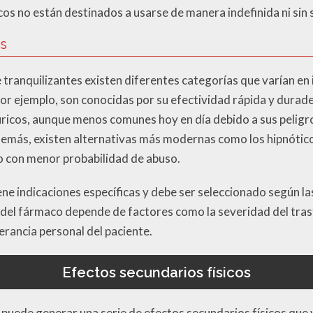
 no están destinados a usarse de manera indefinida ni sin 
es
 tranquilizantes existen diferentes categorías que varían en
or ejemplo, son conocidas por su efectividad rápida y durade
úricos, aunque menos comunes hoy en día debido a sus peligro
demás, existen alternativas más modernas como los hipnótic
o con menor probabilidad de abuso.
ene indicaciones específicas y debe ser seleccionado según la
a del fármaco depende de factores como la severidad del tras
erancia personal del paciente.
Efectos secundarios físicos
 puede generar una serie de efectos secundarios físicos que