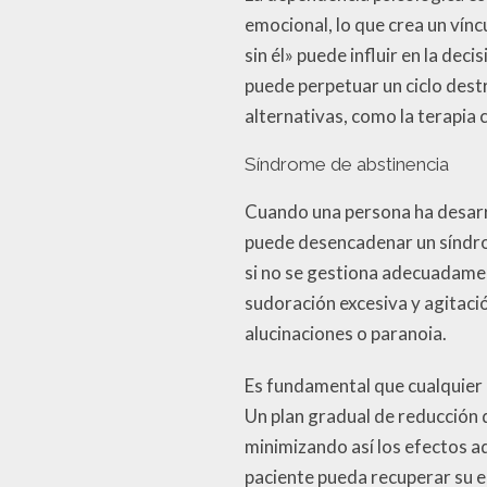
emocional, lo que crea un vínc
sin él» puede influir en la d
puede perpetuar un ciclo dest
alternativas, como la terapia 
Síndrome de abstinencia
Cuando una persona ha desarr
puede desencadenar un síndro
si no se gestiona adecuadamen
sudoración excesiva y agitaci
alucinaciones o paranoia.
Es fundamental que cualquier 
Un plan gradual de reducción 
minimizando así los efectos a
paciente pueda recuperar su equ