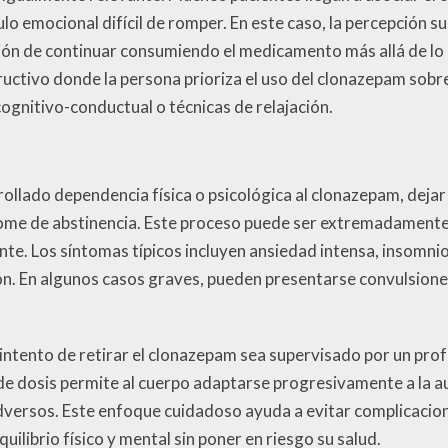
ulo emocional difícil de romper. En este caso, la percepción s
ecisión de continuar consumiendo el medicamento más allá de 
ructivo donde la persona prioriza el uso del clonazepam sob
cognitivo-conductual o técnicas de relajación.
ollado dependencia física o psicológica al clonazepam, dej
me de abstinencia. Este proceso puede ser extremadamente 
te. Los síntomas típicos incluyen ansiedad intensa, insomni
ón. En algunos casos graves, pueden presentarse convulsione
intento de retirar el clonazepam sea supervisado por un pro
de dosis permite al cuerpo adaptarse progresivamente a la a
dversos. Este enfoque cuidadoso ayuda a evitar complicacio
ilibrio físico y mental sin poner en riesgo su salud.