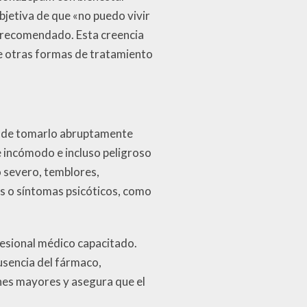
ubjetiva de que «no puedo vivir
lo recomendado. Esta creencia
re otras formas de tratamiento
ar de tomarlo abruptamente
incómodo e incluso peligroso
o severo, temblores,
s o síntomas psicóticos, como
fesional médico capacitado.
usencia del fármaco,
nes mayores y asegura que el