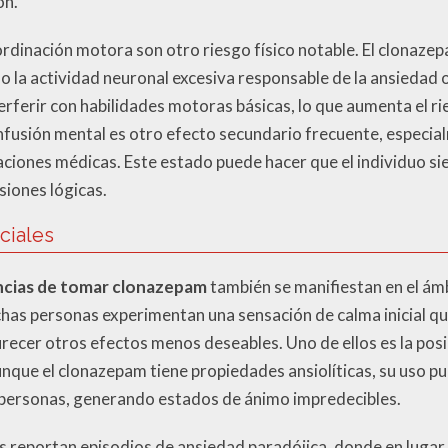
ón.
dinación motora son otro riesgo físico notable. El clonazep
o la actividad neuronal excesiva responsable de la ansiedad 
erferir con habilidades motoras básicas, lo que aumenta el r
nfusión mental es otro efecto secundario frecuente, especia
aciones médicas. Este estado puede hacer que el individuo s
siones lógicas.
ciales
cias de tomar clonazepam
también se manifiestan en el ámb
chas personas experimentan una sensación de calma inicial qu
ecer otros efectos menos deseables. Uno de ellos es la posibl
que el clonazepam tiene propiedades ansiolíticas, su uso pued
 personas, generando estados de ánimo impredecibles.
es reportan episodios de ansiedad paradójica, donde en lugar