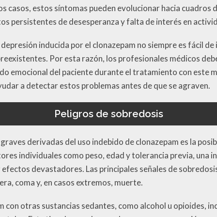
unos casos, estos síntomas pueden evolucionar hacia cuadros
os persistentes de desesperanza y falta de interés en activid
depresión inducida por el clonazepam no siempre es fácil de 
reexistentes. Por esta razón, los profesionales médicos debe
tado emocional del paciente durante el tratamiento con este
yudar a detectar estos problemas antes de que se agraven.
Peligros de sobredosis
raves derivadas del uso indebido de clonazepam es la posibil
tores individuales como peso, edad y tolerancia previa, una i
ectos devastadores. Las principales señales de sobredosis 
vera, coma y, en casos extremos, muerte.
 con otras sustancias sedantes, como alcohol u opioides, i