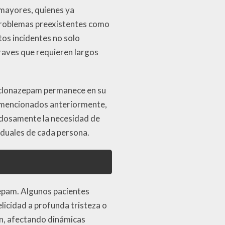
mayores, quienes ya
 problemas preexistentes como
tos incidentes no solo
raves que requieren largos
l clonazepam permanece en su
s mencionados anteriormente,
dadosamente la necesidad de
iduales de cada persona.
epam. Algunos pacientes
icidad a profunda tristeza o
an, afectando dinámicas