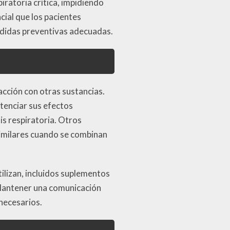
iratoria crítica, impidiendo
cial que los pacientes
edidas preventivas adecuadas.
cción con otras sustancias.
enciar sus efectos
is respiratoria. Otros
imilares cuando se combinan
ilizan, incluidos suplementos
 Mantener una comunicación
necesarios.