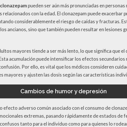
 clonazepam
pueden ser aún más pronunciadas en personas 
es relacionados con la edad. El clonazepam puede exacerbar
ntando considerablemente el riesgo de caídas y fracturas. Es
os ancianos, sino que también pueden resultar en lesiones g
ltos mayores tiende a ser más lento, lo que significa que e
Esta acumulación puede intensificar los efectos secundario
nfusión. Por ello, es vital que los médicos consideren cui
s mayores y ajusten las dosis según las características indiv
Cambios de humor y depresión
o efecto adverso común asociado con el consumo de clonaz
mocionales extremas, pasando rápidamente de estados de fel
 confusos tanto para el individuo como para quienes lo rode