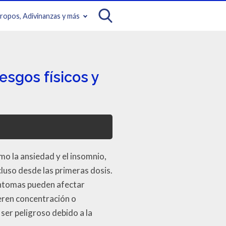
iropos, Adivinanzas y más
sgos físicos y
o la ansiedad y el insomnio,
luso desde las primeras dosis.
síntomas pueden afectar
ieren concentración o
er peligroso debido a la