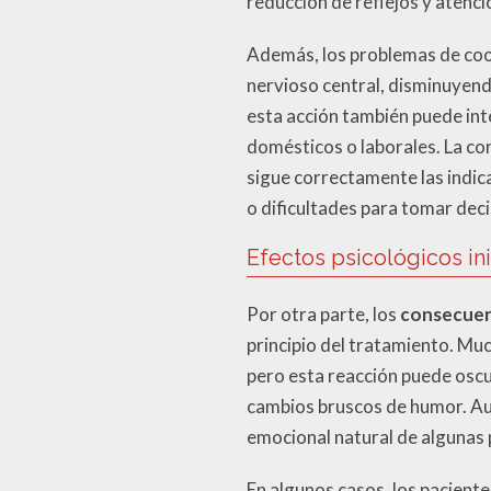
reducción de reflejos y atenci
Además, los problemas de coor
nervioso central, disminuyend
esta acción también puede int
domésticos o laborales. La co
sigue correctamente las indic
o dificultades para tomar deci
Efectos psicológicos ini
Por otra parte, los
consecuen
principio del tratamiento. Mu
pero esta reacción puede oscur
cambios bruscos de humor. Aun
emocional natural de algunas
En algunos casos, los pacient