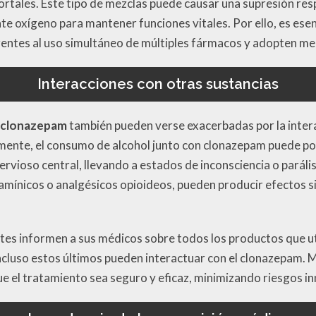
rtales. Este tipo de mezclas puede causar una supresión resp
te oxígeno para mantener funciones vitales. Por ello, es esen
rentes al uso simultáneo de múltiples fármacos y adopten m
Interacciones con otras sustancias
 clonazepam
también pueden verse exacerbadas por la intera
nte, el consumo de alcohol junto con clonazepam puede pot
rvioso central, llevando a estados de inconsciencia o parális
mínicos o analgésicos opioideos, pueden producir efectos s
tes informen a sus médicos sobre todos los productos que ut
incluso estos últimos pueden interactuar con el clonazepam.
ue el tratamiento sea seguro y eficaz, minimizando riesgos in