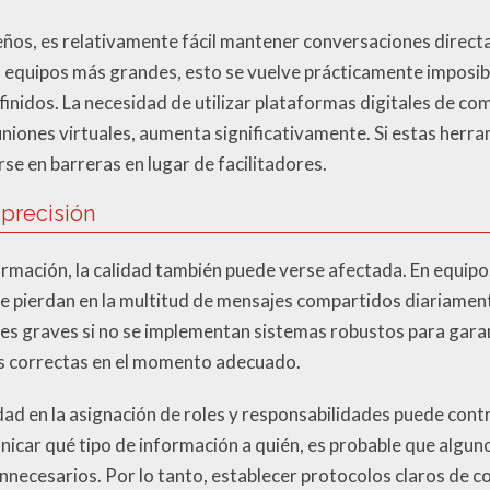
ños, es relativamente fácil mantener conversaciones directa
n equipos más grandes, esto se vuelve prácticamente imposib
inidos. La necesidad de utilizar plataformas digitales de c
uniones virtuales, aumenta significativamente. Si estas herr
se en barreras en lugar de facilitadores.
 precisión
rmación, la calidad también puede verse afectada. En equip
se pierdan en la multitud de mensajes compartidos diariament
es graves si no se implementan sistemas robustos para garan
as correctas en el momento adecuado.
idad en la asignación de roles y responsabilidades puede contri
nicar qué tipo de información a quién, es probable que algun
nnecesarios. Por lo tanto, establecer protocolos claros de c