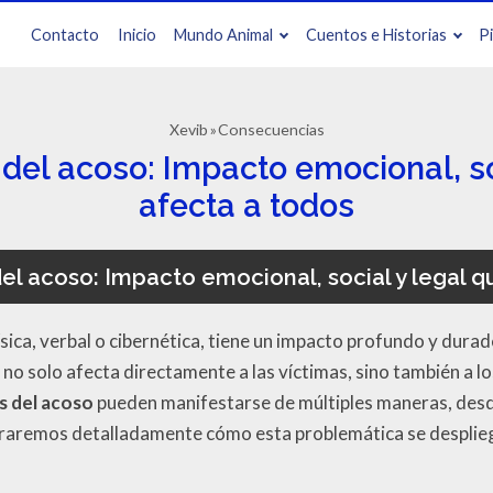
Contacto
Inicio
Mundo Animal
Cuentos e Historias
P
Xevib
Consecuencias
el acoso: Impacto emocional, so
afecta a todos
l acoso: Impacto emocional, social y legal q
física, verbal o cibernética, tiene un impacto profundo y dura
o solo afecta directamente a las víctimas, sino también a l
s del acoso
pueden manifestarse de múltiples maneras, desd
xploraremos detalladamente cómo esta problemática se despli