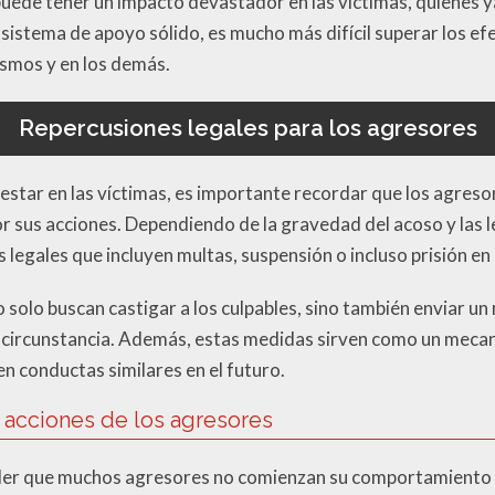
puede tener un impacto devastador en las víctimas, quienes y
n sistema de apoyo sólido, es mucho más difícil superar los e
ismos y en los demás.
Repercusiones legales para los agresores
e estar en las víctimas, es importante recordar que los agres
 sus acciones. Dependiendo de la gravedad del acoso y las le
 legales que incluyen multas, suspensión o incluso prisión e
 solo buscan castigar a los culpables, sino también enviar un
a circunstancia. Además, estas medidas sirven como un meca
en conductas similares en el futuro.
s acciones de los agresores
nder que muchos agresores no comienzan su comportamiento