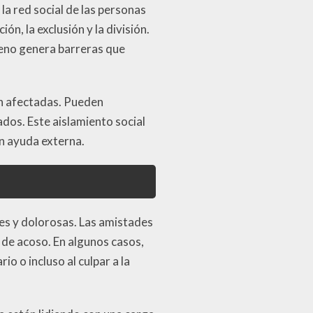
la red social de las personas
, la exclusión y la división.
meno genera barreras que
an afectadas. Pueden
ados. Este aislamiento social
in ayuda externa.
es y dolorosas. Las amistades
 de acoso. En algunos casos,
o o incluso al culpar a la