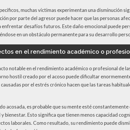
cíficos, muchas víctimas experimentan una disminución sign
ción por parte del agresor puede hacer que las personas afec
 enfrentar desafíos futuros. Este daño emocional puede pers
iéndose en un obstáculo permanente para su desarrollo perso
ectos en el rendimiento académico o profesio
cto notable en el rendimiento académico o profesional de las 
ntorno hostil creado por el acoso puede dificultar enormemente
causadas por el estrés crónico hacen que las tareas habitual
do acosada, es probable que su mente esté constantemente
 y bienestar. Esto significa que tienen menos capacidad cogni
ctos laborales. Como resultado, su rendimiento puede dismin