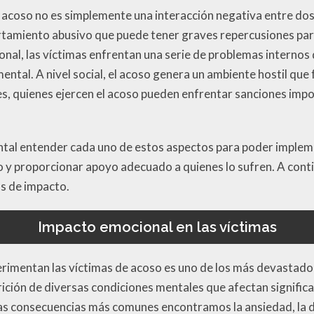
 acoso no es simplemente una interacción negativa entre dos
tamiento abusivo que puede tener graves repercusiones para
onal, las víctimas enfrentan una serie de problemas internos
ntal. A nivel social, el acoso genera un ambiente hostil que 
es, quienes ejercen el acoso pueden enfrentar sanciones impo
ntal entender cada uno de estos aspectos para poder implem
o y proporcionar apoyo adecuado a quienes lo sufren. A cont
as de impacto.
Impacto emocional en las víctimas
rimentan las víctimas de acoso es uno de los más devastado
rición de diversas condiciones mentales que afectan signific
las consecuencias más comunes encontramos la ansiedad, la d