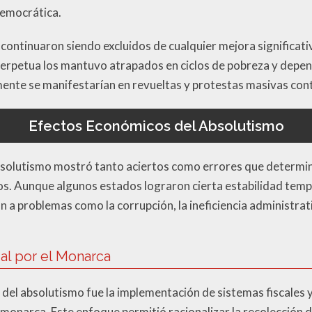
 democrática.
continuaron siendo excluidos de cualquier mejora significativ
 perpetua los mantuvo atrapados en ciclos de pobreza y depe
nte se manifestarían en revueltas y protestas masivas cont
Efectos Económicos del Absolutismo
bsolutismo mostró tanto aciertos como errores que determin
os. Aunque algunos estados lograron cierta estabilidad tempo
n a problemas como la corrupción, la ineficiencia administrat
ial por el Monarca
del absolutismo fue la implementación de sistemas fiscales 
l monarca. Este enfoque permitió racionalizar la recolección