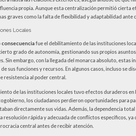
luencia propia. Aunque esta centralización permitió cierta ef
as graves como la falta de flexibilidad y adaptabilidad ante c
ciones Locales
o consecuencia
fue el debilitamiento de las instituciones loc
ierto grado de autonomía, gestionando sus propios asunto
s. Sin embargo, con la llegada del monarca absoluto, estas i
e sus funciones y recursos. En algunos casos, incluso se d
e resistencia al poder central.
nto de las instituciones locales tuvo efectos duraderos en
utogobierno, los ciudadanos perdieron oportunidades para par
taban directamente sus vidas. Además, la dependencia total
la resolución rápida y adecuada de conflictos específicos, ya 
rocracia central antes de recibir atención.