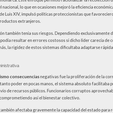
l nacional, lo que en ocasiones mejoró la eficiencia económic
de Luis XIV, impulsó políticas proteccionistas que favoreciero
productos extranjeros.
ión también tenía sus riesgos. Dependiendo exclusivamente d
odía resultar en errores costosos si dicho líder carecía de 
s, la rigidez de estos sistemas dificultaba adaptarse rápid
inistrativa
ismo consecuencias
negativas fue la proliferación de la corr
 tanto poder en pocas manos, el sistema absoluto facilitaba 
svío de recursos públicos. Funcionarios corruptos aprovechab
comprometiendo así el bienestar colectivo.
a también afectaba gravemente la capacidad del estado para