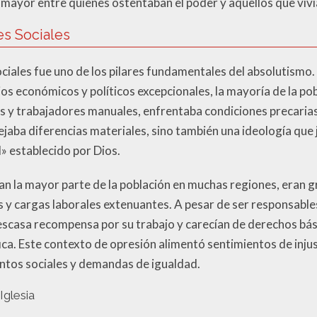
mayor entre quienes ostentaban el poder y aquellos que viví
es Sociales
ciales fue uno de los pilares fundamentales del absolutismo. 
gios económicos y políticos excepcionales, la mayoría de la p
 y trabajadores manuales, enfrentaba condiciones precarias
lejaba diferencias materiales, sino también una ideología que 
» establecido por Dios.
an la mayor parte de la población en muchas regiones, eran
 cargas laborales extenuantes. A pesar de ser responsables
 escasa recompensa por su trabajo y carecían de derechos bá
ica. Este contexto de opresión alimentó sentimientos de injust
tos sociales y demandas de igualdad.
Iglesia