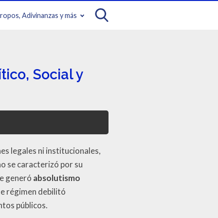
iropos, Adivinanzas y más
ico, Social y
s legales ni institucionales,
no se caracterizó por su
que generó
absolutismo
ste régimen debilitó
ntos públicos.