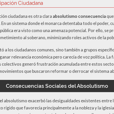
cipación Ciudadana
ción ciudadana es otra clara
absolutismo consecuencia
que
 En un sistema donde el monarca detentaba todo el poder, cu
 pública era visto como una amenaza potencial. Por ello, se p
ometimiento al soberano, minimizando roles activos de la pobla
tó a los ciudadanos comunes, sino también a grupos específi
nar relevancia económica pero carecía de voz política. La f
s colectivos generó frustración acumulada entre estos sect
 movimientos que buscaron reformar o derrocar el sistema a
Consecuencias Sociales del Absolutismo
el absolutismo exacerbó las desigualdades existentes entre la
 rígido que favorecía principalmente a la nobleza y la iglesia