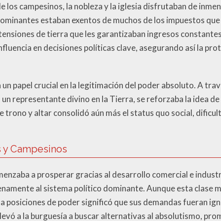
e los campesinos, la nobleza y la iglesia disfrutaban de inmen
dominantes estaban exentos de muchos de los impuestos que 
xtensiones de tierra que les garantizaban ingresos constante
nfluencia en decisiones políticas clave, asegurando así la pro
ba un papel crucial en la legitimación del poder absoluto. A tr
n representante divino en la Tierra, se reforzaba la idea de
e trono y altar consolidó aún más el status quo social, dificu
s y Campesinos
enzaba a prosperar gracias al desarrollo comercial e indust
enamente al sistema político dominante. Aunque esta clase 
 a posiciones de poder significó que sus demandas fueran i
llevó a la burguesía a buscar alternativas al absolutismo, p