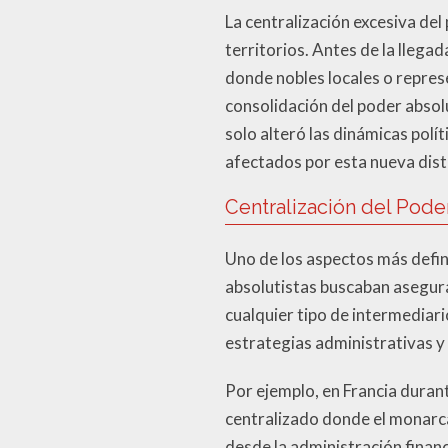
La centralización excesiva de
territorios. Antes de la llega
donde nobles locales o represe
consolidación del poder absol
solo alteró las dinámicas polí
afectados por esta nueva dist
Centralización del Pode
Uno de los aspectos más defin
absolutistas buscaban asegura
cualquier tipo de intermediar
estrategias administrativas y
Por ejemplo, en Francia durant
centralizado donde el monarc
desde la administración finan