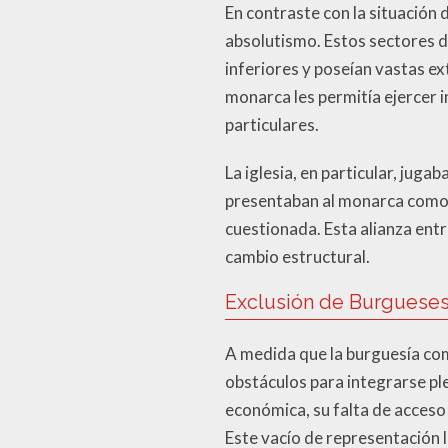
En contraste con la situación d
absolutismo. Estos sectores 
inferiores y poseían vastas e
monarca les permitía ejercer i
particulares.
La iglesia, en particular, juga
presentaban al monarca como u
cuestionada. Esta alianza entr
cambio estructural.
Exclusión de Burguese
A medida que la burguesía com
obstáculos para integrarse pl
económica, su falta de acceso
Este vacío de representación 