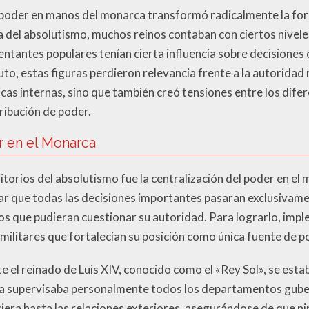
l poder en manos del monarca transformó radicalmente la fo
da del absolutismo, muchos reinos contaban con ciertos nivel
ntantes populares tenían cierta influencia sobre decisiones 
uto, estas figuras perdieron relevancia frente a la autorida
ticas internas, sino que también creó tensiones entre los dife
ribución de poder.
r en el Monarca
itorios del absolutismo fue la centralización del poder en el
r que todas las decisiones importantes pasaran exclusivamen
ios que pudieran cuestionar su autoridad. Para lograrlo, imp
 militares que fortalecían su posición como única fuente de p
e el reinado de Luis XIV, conocido como el «Rey Sol», se est
a supervisaba personalmente todos los departamentos guber
ciera hasta las relaciones exteriores, asegurándose de que n