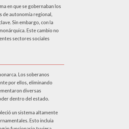
rma en que se gobernaban los
es de autonomía regional,
clave. Sin embargo, con la
d monárquica. Este cambio no
rentes sectores sociales
 monarca. Los soberanos
te por ellos, eliminando
lementaron diversas
oder dentro del estado.
ableció un sistema altamente
namentales. Esto incluía
ingún funcionario tuviera