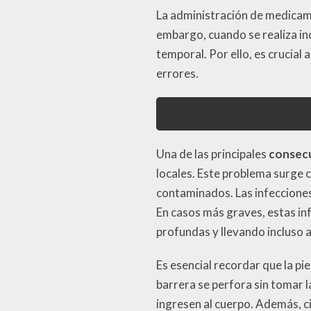
La administración de medicam
embargo, cuando se realiza i
temporal. Por ello, es crucia
errores.
Una de las principales
consecu
locales. Este problema surge 
contaminados. Las infecciones
En casos más graves, estas i
profundas y llevando incluso a
Es esencial recordar que la p
barrera se perfora sin tomar 
ingresen al cuerpo. Además, c