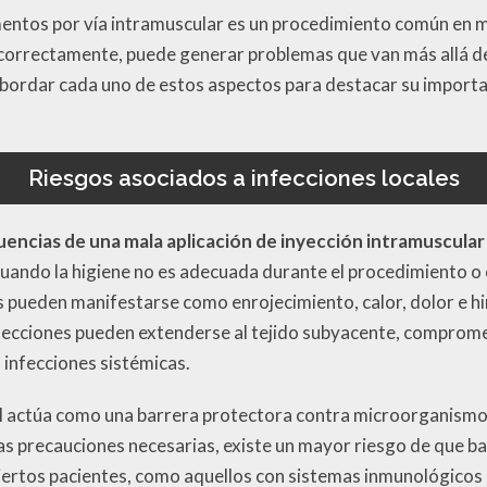
entos por vía intramuscular es un procedimiento común en 
ncorrectamente, puede generar problemas que van más allá de
l abordar cada uno de estos aspectos para destacar su importa
Riesgos asociados a infecciones locales
encias de una mala aplicación de inyección intramuscular
cuando la higiene no es adecuada durante el procedimiento o 
 pueden manifestarse como enrojecimiento, calor, dolor e hi
nfecciones pueden extenderse al tejido subyacente, comprom
 infecciones sistémicas.
iel actúa como una barrera protectora contra microorganism
las precauciones necesarias, existe un mayor riesgo de que b
iertos pacientes, como aquellos con sistemas inmunológicos 