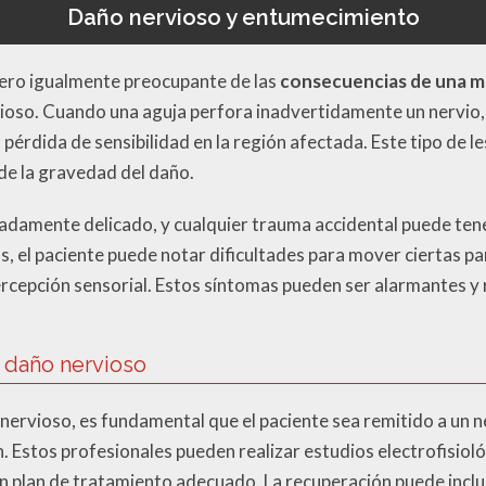
Daño nervioso y entumecimiento
ero igualmente preocupante de las
consecuencias de una ma
vioso. Cuando una aguja perfora inadvertidamente un nervio
érdida de sensibilidad en la región afectada. Este tipo de l
e la gravedad del daño.
adamente delicado, y cualquier trauma accidental puede ten
os, el paciente puede notar dificultades para mover ciertas pa
rcepción sensorial. Estos síntomas pueden ser alarmantes y
 daño nervioso
nervioso, es fundamental que el paciente sea remitido a un n
ón. Estos profesionales pueden realizar estudios electrofisiol
n plan de tratamiento adecuado. La recuperación puede inclu