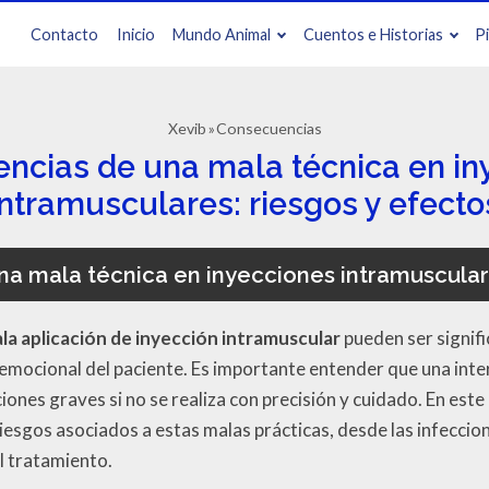
Contacto
Inicio
Mundo Animal
Cuentos e Historias
P
Xevib
Consecuencias
ncias de una mala técnica en in
intramusculares: riesgos y efecto
a mala técnica en inyecciones intramusculare
a aplicación de inyección intramuscular
pueden ser signifi
r emocional del paciente. Es importante entender que una in
iones graves si no se realiza con precisión y cuidado. En est
esgos asociados a estas malas prácticas, desde las infeccione
l tratamiento.