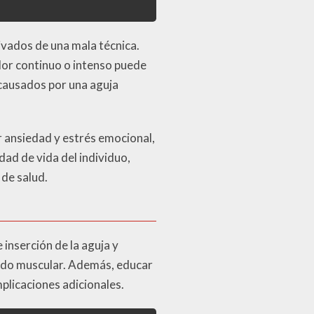
ivados de una mala técnica.
lor continuo o intenso puede
 causados por una aguja
r ansiedad y estrés emocional,
ad de vida del individuo,
 de salud.
 inserción de la aguja y
jido muscular. Además, educar
mplicaciones adicionales.