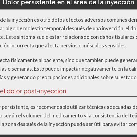
Dolor persistente en el área de la inyección
a de la inyección es otro de los efectos adversos comunes der
 algo de molestia temporal después de una inyección, el do
e. Este síntoma suele estar relacionado con daños tisulares
ión incorrecta que afecta nervios o músculos sensibles.
fecta físicamente al paciente, sino que también puede genera
días o semanas. Esto puede impactar negativamente en la calid
rias y generando preocupaciones adicionales sobre su estado
 el dolor post-inyección
r persistente, es recomendable utilizar técnicas adecuadas de
o según el volumen del medicamento y la consistencia del te
la zona después de la inyección puede ser útil para evitar co