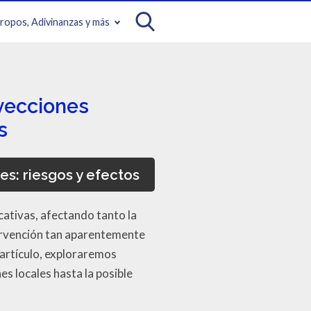
iropos, Adivinanzas y más
yecciones
s
s: riesgos y efectos
cativas, afectando tanto la
tervención tan aparentemente
e artículo, exploraremos
s locales hasta la posible