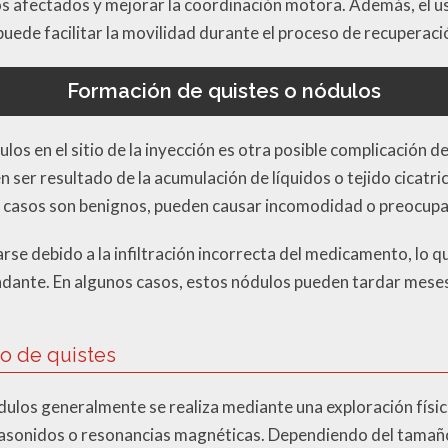
s afectados y mejorar la coordinación motora. Además, el uso
ede facilitar la movilidad durante el proceso de recuperaci
Formación de quistes o nódulos
los en el sitio de la inyección es otra posible complicación d
n ser resultado de la acumulación de líquidos o tejido cicatri
casos son benignos, pueden causar incomodidad o preocupaci
rse debido a la infiltración incorrecta del medicamento, lo 
cundante. En algunos casos, estos nódulos pueden tardar mes
to de quistes
dulos generalmente se realiza mediante una exploración físic
sonidos o resonancias magnéticas. Dependiendo del tamaño y