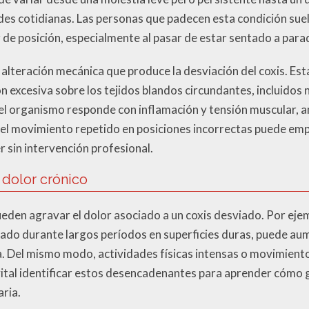
dades cotidianas. Las personas que padecen esta condición s
 de posición, especialmente al pasar de estar sentado a para
a alteración mecánica que produce la desviación del coxis. Est
 excesiva sobre los tejidos blandos circundantes, incluidos 
l organismo responde con inflamación y tensión muscular, a
el movimiento repetido en posiciones incorrectas puede empe
er sin intervención profesional.
 dolor crónico
ueden agravar el dolor asociado a un coxis desviado. Por ej
do durante largos períodos en superficies duras, puede aum
a. Del mismo modo, actividades físicas intensas o movimien
vital identificar estos desencadenantes para aprender cómo g
aria.