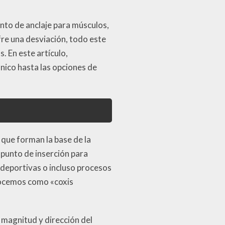
nto de anclaje para músculos,
re una desviación, todo este
 En este artículo,
ónico hasta las opciones de
 que forman la base de la
 punto de inserción para
 deportivas o incluso procesos
onocemos como «coxis
 magnitud y dirección del