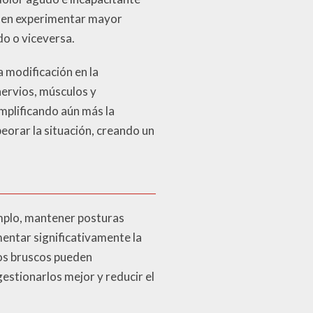
uelen experimentar mayor
do o viceversa.
a modificación en la
nervios, músculos y
mplificando aún más la
orar la situación, creando un
emplo, mantener posturas
entar significativamente la
tos bruscos pueden
estionarlos mejor y reducir el