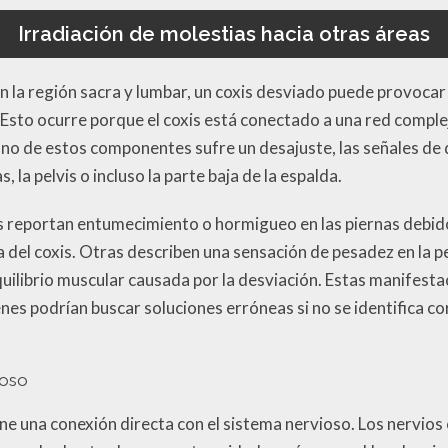
Irradiación de molestias hacia otras áreas
 la región sacra y lumbar, un coxis desviado puede provocar 
. Esto ocurre porque el coxis está conectado a una red compl
uno de estos componentes sufre un desajuste, las señales de 
, la pelvis o incluso la parte baja de la espalda.
s reportan entumecimiento o hormigueo en las piernas debido
a del coxis. Otras describen una sensación de pesadez en la pe
equilibrio muscular causada por la desviación. Estas manifes
enes podrían buscar soluciones erróneas si no se identifica c
ioso
ene una conexión directa con el sistema nervioso. Los nervio