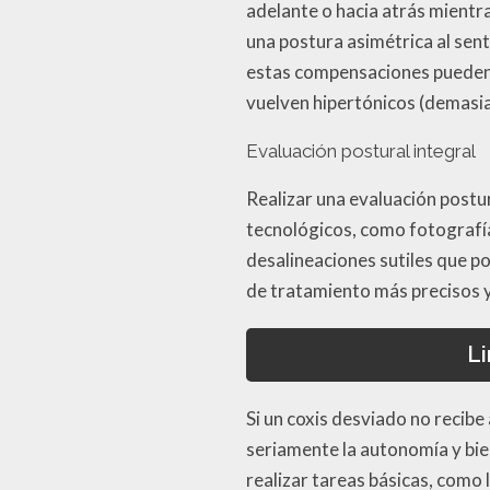
adelante o hacia atrás mientr
una postura asimétrica al sent
estas compensaciones pueden 
vuelven hipertónicos (demasia
Evaluación postural integral
Realizar una evaluación postur
tecnológicos, como fotografía
desalineaciones sutiles que p
de tratamiento más precisos y
Li
Si un coxis desviado no recib
seriamente la autonomía y bie
realizar tareas básicas, como 