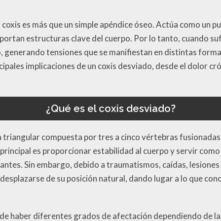
 coxis es más que un simple apéndice óseo. Actúa como un pu
ortan estructuras clave del cuerpo. Por lo tanto, cuando suf
 generando tensiones que se manifiestan en distintas formas.
ipales implicaciones de un coxis desviado, desde el dolor cr
¿Qué es el coxis desviado?
a triangular compuesta por tres a cinco vértebras fusionadas
principal es proporcionar estabilidad al cuerpo y servir como
ntes. Sin embargo, debido a traumatismos, caídas, lesiones
 desplazarse de su posición natural, dando lugar a lo que c
ede haber diferentes grados de afectación dependiendo de la