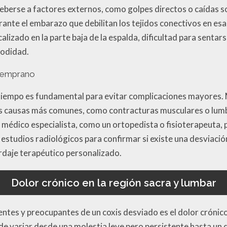
berse a factores externos, como golpes directos o caídas sob
te el embarazo que debilitan los tejidos conectivos en esa
localizado en la parte baja de la espalda, dificultad para sen
modidad.
 temprano
tiempo es fundamental para evitar complicaciones mayores. 
s causas más comunes, como contracturas musculares o lumbalg
médico especialista, como un ortopedista o fisioterapeuta, 
estudios radiológicos para confirmar si existe una desviació
ordaje terapéutico personalizado.
Dolor crónico en la región sacra y lumbar
ntes y preocupantes de un coxis desviado es el dolor crónico
ede variar desde una molestia leve pero persistente hasta un 