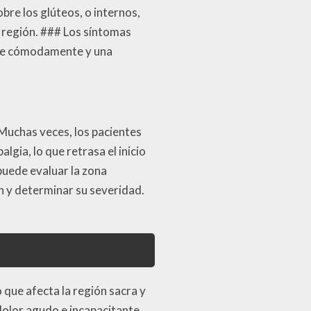
re los glúteos, o internos,
 región. ### Los síntomas
tarse cómodamente y una
Muchas veces, los pacientes
ia, lo que retrasa el inicio
puede evaluar la zona
n y determinar su severidad.
 que afecta la región sacra y
dolor agudo e incapacitante