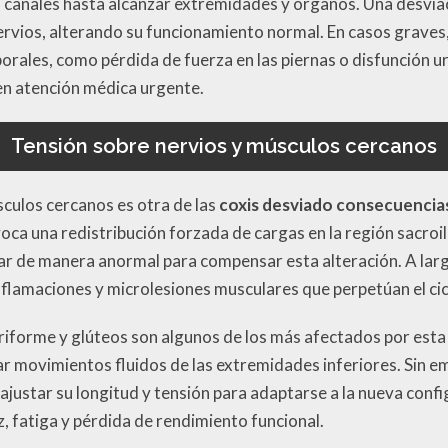
es canales hasta alcanzar extremidades y órganos. Una desvia
rvios, alterando su funcionamiento normal. En casos graves,
rales, como pérdida de fuerza en las piernas o disfunción ur
en atención médica urgente.
Tensión sobre nervios y músculos cercanos
sculos cercanos es otra de las
coxis desviado consecuencia
ca una redistribución forzada de cargas en la región sacroilía
ar de manera anormal para compensar esta alteración. A larg
nflamaciones y microlesiones musculares que perpetúan el cic
iriforme y glúteos son algunos de los más afectados por esta 
litar movimientos fluidos de las extremidades inferiores. Sin 
ajustar su longitud y tensión para adaptarse a la nueva conf
z, fatiga y pérdida de rendimiento funcional.