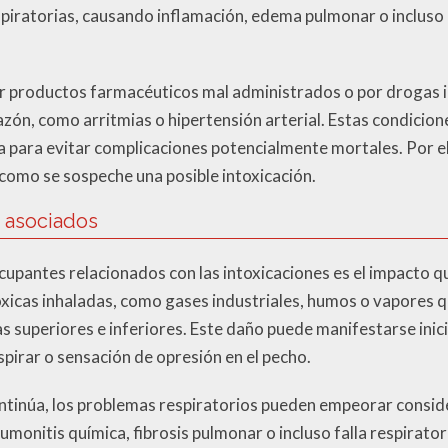
spiratorias, causando inflamación, edema pulmonar o incluso i
or productos farmacéuticos mal administrados o por drogas
azón, como arritmias o hipertensión arterial. Estas condicio
 para evitar complicaciones potencialmente mortales. Por el
como se sospeche una posible intoxicación.
s asociados
upantes relacionados con las intoxicaciones es el impacto q
tóxicas inhaladas, como gases industriales, humos o vapores
ias superiores e inferiores. Este daño puede manifestarse in
espirar o sensación de opresión en el pecho.
ontinúa, los problemas respiratorios pueden empeorar consi
monitis química, fibrosis pulmonar o incluso falla respirato