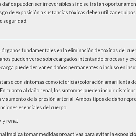
 daños pueden ser irreversibles si no se tratan oportunament
sgo de exposición a sustancias tóxicas deben utilizar equipo
e seguridad.
os órganos fundamentales en la eliminación de toxinas del c
ganos pueden verse sobrecargados intentando procesar y excr
carga puede derivar en daños permanentes o incluso en insuf
tarse con síntomas como ictericia (coloración amarillenta de la
En cuanto al daño renal, los síntomas pueden incluir disminuc
 y aumento de la presión arterial. Ambos tipos de daño repr
ciones esenciales del cuerpo.
 y renal
nal implica tomar medidas proactivas para evitar la exposició