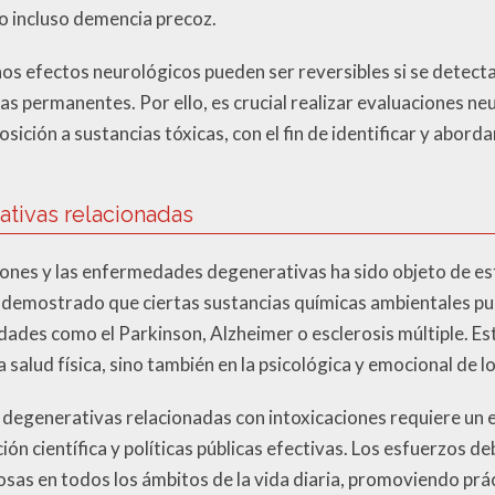
o incluso demencia precoz.
os efectos neurológicos pueden ser reversibles si se detecta
as permanentes. Por ello, es crucial realizar evaluaciones ne
sición a sustancias tóxicas, con el fin de identificar y abord
tivas relacionadas
ciones y las enfermedades degenerativas ha sido objeto de es
n demostrado que ciertas sustancias químicas ambientales p
des como el Parkinson, Alzheimer o esclerosis múltiple. E
salud física, sino también en la psicológica y emocional de lo
egenerativas relacionadas con intoxicaciones requiere un e
ón científica y políticas públicas efectivas. Los esfuerzos de
osas en todos los ámbitos de la vida diaria, promoviendo prá