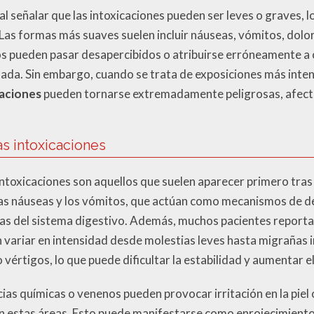
al señalar que las intoxicaciones pueden ser leves o graves, 
Las formas más suaves suelen incluir náuseas, vómitos, dolo
nos pueden pasar desapercibidos o atribuirse erróneamente a 
uada. Sin embargo, cuando se trata de exposiciones más inten
caciones
pueden tornarse extremadamente peligrosas, afecta
s intoxicaciones
ntoxicaciones son aquellos que suelen aparecer primero tras
 las náuseas y los vómitos, que actúan como mecanismos de d
nas del sistema digestivo. Además, muchos pacientes report
n variar en intensidad desde molestias leves hasta migrañas 
értigos, lo que puede dificultar la estabilidad y aumentar el
ias químicas o venenos pueden provocar irritación en la piel
on estas áreas. Esto puede manifestarse como enrojecimient