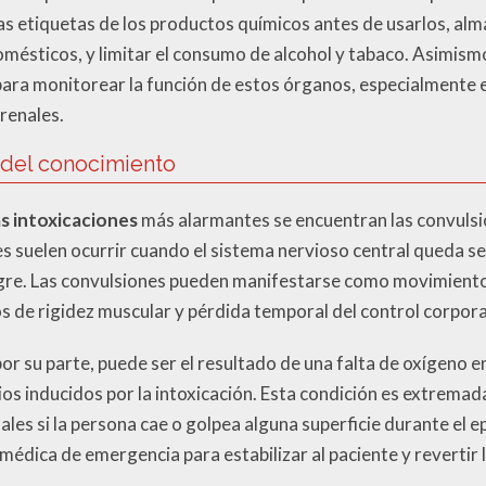
as etiquetas de los productos químicos antes de usarlos, a
ésticos, y limitar el consumo de alcohol y tabaco. Asimismo
ara monitorear la función de estos órganos, especialmente
renales.
 del conocimiento
s intoxicaciones
más alarmantes se encuentran las convulsio
s suelen ocurrir cuando el sistema nervioso central queda 
ngre. Las convulsiones pueden manifestarse como movimiento
 de rigidez muscular y pérdida temporal del control corpora
or su parte, puede ser el resultado de una falta de oxígeno en
ios inducidos por la intoxicación. Esta condición es extrema
nales si la persona cae o golpea alguna superficie durante el 
médica de emergencia para estabilizar al paciente y revertir 