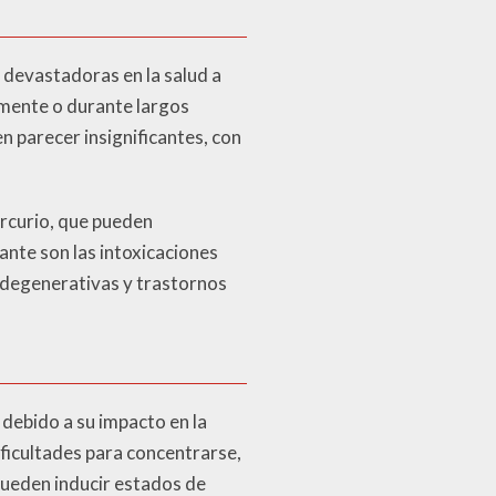
 devastadoras en la salud a
amente o durante largos
n parecer insignificantes, con
ercurio, que pueden
ante son las intoxicaciones
odegenerativas y trastornos
debido a su impacto en la
ficultades para concentrarse,
pueden inducir estados de