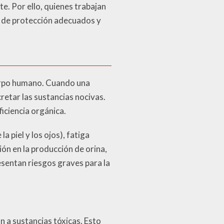
e. Por ello, quienes trabajan
s de protección adecuados y
uerpo humano. Cuando una
etar las sustancias nocivas.
iciencia orgánica.
 piel y los ojos), fatiga
ión en la producción de orina,
esentan riesgos graves para la
n a sustancias tóxicas. Esto