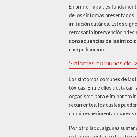
En primer lugar, es fundament
de los síntomas presentados. 
irritación cutánea. Estos sig
retrasar la intervención adec
consecuencias de las intoxi
cuerpo humano.
Síntomas comunes de la
Los síntomas comunes de las i
tóxicas. Entre ellos destacan
organismo para eliminar toxi
recurrentes, los cuales puede
común experimentar mareos o v
Por otro lado, algunas sustanc
entran en contacto directo c